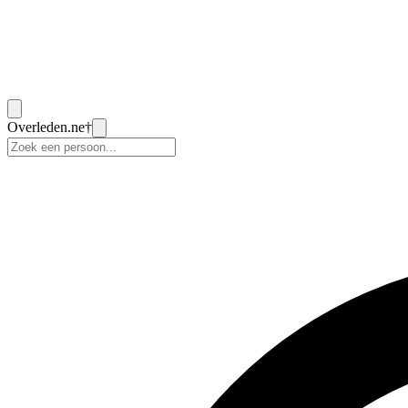
Overleden
.ne
†