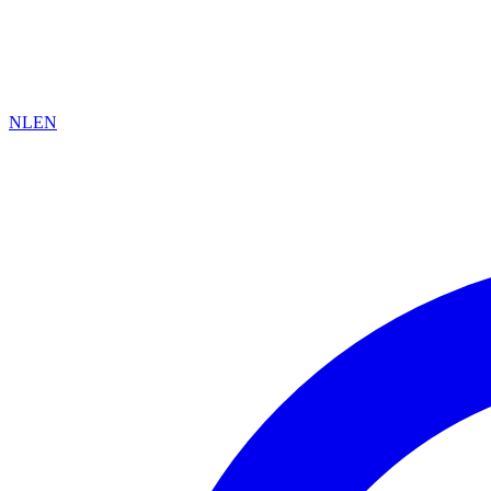
NL
EN