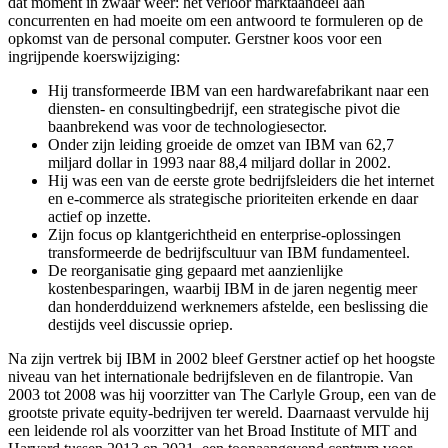
dat moment in zwaar weer: het verloor marktaandeel aan
concurrenten en had moeite om een antwoord te formuleren op de
opkomst van de personal computer. Gerstner koos voor een
ingrijpende koerswijziging:
Hij transformeerde IBM van een hardwarefabrikant naar een
diensten- en consultingbedrijf, een strategische pivot die
baanbrekend was voor de technologiesector.
Onder zijn leiding groeide de omzet van IBM van 62,7
miljard dollar in 1993 naar 88,4 miljard dollar in 2002.
Hij was een van de eerste grote bedrijfsleiders die het internet
en e-commerce als strategische prioriteiten erkende en daar
actief op inzette.
Zijn focus op klantgerichtheid en enterprise-oplossingen
transformeerde de bedrijfscultuur van IBM fundamenteel.
De reorganisatie ging gepaard met aanzienlijke
kostenbesparingen, waarbij IBM in de jaren negentig meer
dan honderdduizend werknemers afstelde, een beslissing die
destijds veel discussie opriep.
Na zijn vertrek bij IBM in 2002 bleef Gerstner actief op het hoogste
niveau van het internationale bedrijfsleven en de filantropie. Van
2003 tot 2008 was hij voorzitter van The Carlyle Group, een van de
grootste private equity-bedrijven ter wereld. Daarnaast vervulde hij
een leidende rol als voorzitter van het Broad Institute of MIT and