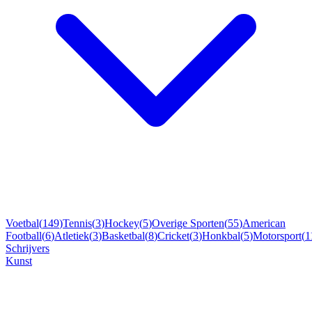
Voetbal
(
149
)
Tennis
(
3
)
Hockey
(
5
)
Overige Sporten
(
55
)
American
Football
(
6
)
Atletiek
(
3
)
Basketbal
(
8
)
Cricket
(
3
)
Honkbal
(
5
)
Motorsport
(
1
Schrijvers
Kunst