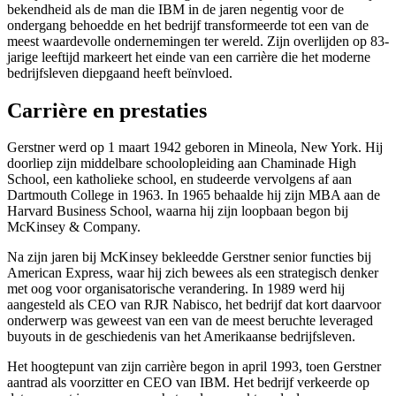
bekendheid als de man die IBM in de jaren negentig voor de
ondergang behoedde en het bedrijf transformeerde tot een van de
meest waardevolle ondernemingen ter wereld. Zijn overlijden op 83-
jarige leeftijd markeert het einde van een carrière die het moderne
bedrijfsleven diepgaand heeft beïnvloed.
Carrière en prestaties
Gerstner werd op 1 maart 1942 geboren in Mineola, New York. Hij
doorliep zijn middelbare schoolopleiding aan Chaminade High
School, een katholieke school, en studeerde vervolgens af aan
Dartmouth College in 1963. In 1965 behaalde hij zijn MBA aan de
Harvard Business School, waarna hij zijn loopbaan begon bij
McKinsey & Company.
Na zijn jaren bij McKinsey bekleedde Gerstner senior functies bij
American Express, waar hij zich bewees als een strategisch denker
met oog voor organisatorische verandering. In 1989 werd hij
aangesteld als CEO van RJR Nabisco, het bedrijf dat kort daarvoor
onderwerp was geweest van een van de meest beruchte leveraged
buyouts in de geschiedenis van het Amerikaanse bedrijfsleven.
Het hoogtepunt van zijn carrière begon in april 1993, toen Gerstner
aantrad als voorzitter en CEO van IBM. Het bedrijf verkeerde op