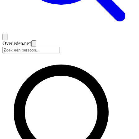
Overleden
.ne
†