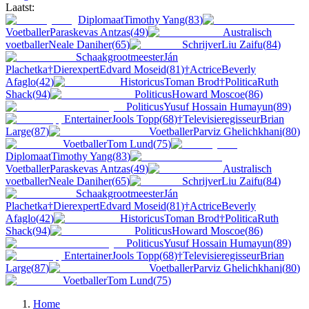
Laatst:
Diplomaat
Timothy Yang
(
83
)
Voetballer
Paraskevas Antzas
(
49
)
Australisch
voetballer
Neale Daniher
(
65
)
Schrijver
Liu Zaifu
(
84
)
Schaakgrootmeester
Ján
Plachetka
†
Dierexpert
Edvard Moseid
(
81
)
†
Actrice
Beverly
Afaglo
(
42
)
Historicus
Toman Brod
†
Politica
Ruth
Shack
(
94
)
Politicus
Howard Moscoe
(
86
)
Politicus
Yusuf Hossain Humayun
(
89
)
Entertainer
Jools Topp
(
68
)
†
Televisieregisseur
Brian
Large
(
87
)
Voetballer
Parviz Ghelichkhani
(
80
)
Voetballer
Tom Lund
(
75
)
Diplomaat
Timothy Yang
(
83
)
Voetballer
Paraskevas Antzas
(
49
)
Australisch
voetballer
Neale Daniher
(
65
)
Schrijver
Liu Zaifu
(
84
)
Schaakgrootmeester
Ján
Plachetka
†
Dierexpert
Edvard Moseid
(
81
)
†
Actrice
Beverly
Afaglo
(
42
)
Historicus
Toman Brod
†
Politica
Ruth
Shack
(
94
)
Politicus
Howard Moscoe
(
86
)
Politicus
Yusuf Hossain Humayun
(
89
)
Entertainer
Jools Topp
(
68
)
†
Televisieregisseur
Brian
Large
(
87
)
Voetballer
Parviz Ghelichkhani
(
80
)
Voetballer
Tom Lund
(
75
)
Home