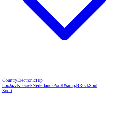
Country
Electronic
Hip-
hop
Jazz
Klassiek
Nederlands
Pop
R&amp;B
Rock
Soul
Sport