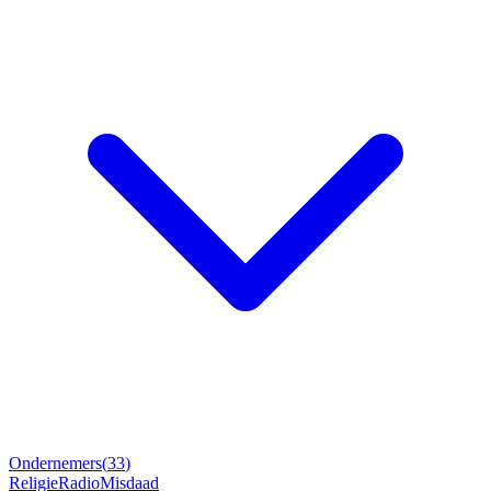
Ondernemers
(
33
)
Religie
Radio
Misdaad