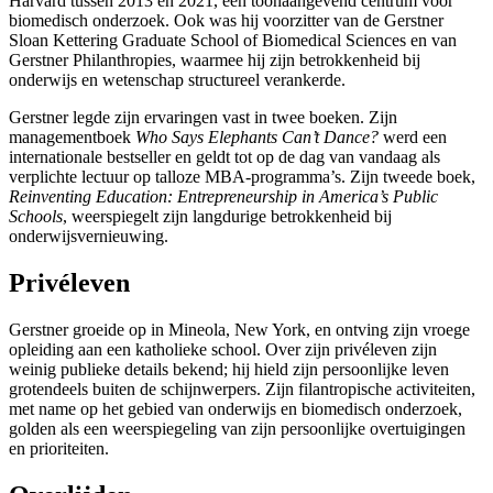
Harvard tussen 2013 en 2021, een toonaangevend centrum voor
biomedisch onderzoek. Ook was hij voorzitter van de Gerstner
Sloan Kettering Graduate School of Biomedical Sciences en van
Gerstner Philanthropies, waarmee hij zijn betrokkenheid bij
onderwijs en wetenschap structureel verankerde.
Gerstner legde zijn ervaringen vast in twee boeken. Zijn
managementboek
Who Says Elephants Can’t Dance?
werd een
internationale bestseller en geldt tot op de dag van vandaag als
verplichte lectuur op talloze MBA-programma’s. Zijn tweede boek,
Reinventing Education: Entrepreneurship in America’s Public
Schools
, weerspiegelt zijn langdurige betrokkenheid bij
onderwijsvernieuwing.
Privéleven
Gerstner groeide op in Mineola, New York, en ontving zijn vroege
opleiding aan een katholieke school. Over zijn privéleven zijn
weinig publieke details bekend; hij hield zijn persoonlijke leven
grotendeels buiten de schijnwerpers. Zijn filantropische activiteiten,
met name op het gebied van onderwijs en biomedisch onderzoek,
golden als een weerspiegeling van zijn persoonlijke overtuigingen
en prioriteiten.