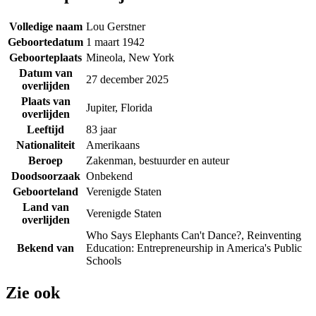
Volledige naam
Lou Gerstner
Geboortedatum
1 maart 1942
Geboorteplaats
Mineola, New York
Datum van
27 december 2025
overlijden
Plaats van
Jupiter, Florida
overlijden
Leeftijd
83 jaar
Nationaliteit
Amerikaans
Beroep
Zakenman, bestuurder en auteur
Doodsoorzaak
Onbekend
Geboorteland
Verenigde Staten
Land van
Verenigde Staten
overlijden
Who Says Elephants Can't Dance?, Reinventing
Bekend van
Education: Entrepreneurship in America's Public
Schools
Zie ook