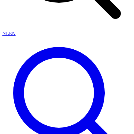
NL
EN