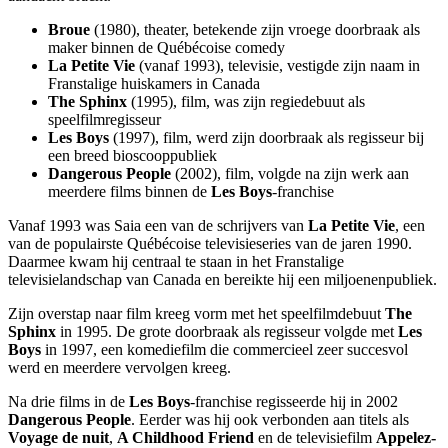
Broue
(1980), theater, betekende zijn vroege doorbraak als
maker binnen de Québécoise comedy
La Petite Vie
(vanaf 1993), televisie, vestigde zijn naam in
Franstalige huiskamers in Canada
The Sphinx
(1995), film, was zijn regiedebuut als
speelfilmregisseur
Les Boys
(1997), film, werd zijn doorbraak als regisseur bij
een breed bioscooppubliek
Dangerous People
(2002), film, volgde na zijn werk aan
meerdere films binnen de
Les Boys
-franchise
Vanaf 1993 was Saia een van de schrijvers van
La Petite Vie
, een
van de populairste Québécoise televisieseries van de jaren 1990.
Daarmee kwam hij centraal te staan in het Franstalige
televisielandschap van Canada en bereikte hij een miljoenenpubliek.
Zijn overstap naar film kreeg vorm met het speelfilmdebuut
The
Sphinx
in 1995. De grote doorbraak als regisseur volgde met
Les
Boys
in 1997, een komediefilm die commercieel zeer succesvol
werd en meerdere vervolgen kreeg.
Na drie films in de
Les Boys
-franchise regisseerde hij in 2002
Dangerous People
. Eerder was hij ook verbonden aan titels als
Voyage de nuit
,
A Childhood Friend
en de televisiefilm
Appelez-