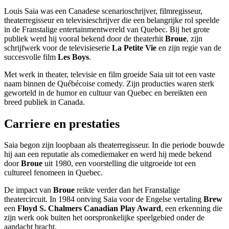
Louis Saia was een Canadese scenarioschrijver, filmregisseur,
theaterregisseur en televisieschrijver die een belangrijke rol speelde
in de Franstalige entertainmentwereld van Quebec. Bij het grote
publiek werd hij vooral bekend door de theaterhit
Broue
, zijn
schrijfwerk voor de televisieserie
La Petite Vie
en zijn regie van de
succesvolle film
Les Boys
.
Met werk in theater, televisie en film groeide Saia uit tot een vaste
naam binnen de Québécoise comedy. Zijn producties waren sterk
geworteld in de humor en cultuur van Quebec en bereikten een
breed publiek in Canada.
Carriere en prestaties
Saia begon zijn loopbaan als theaterregisseur. In die periode bouwde
hij aan een reputatie als comediemaker en werd hij mede bekend
door
Broue
uit 1980, een voorstelling die uitgroeide tot een
cultureel fenomeen in Quebec.
De impact van
Broue
reikte verder dan het Franstalige
theatercircuit. In 1984 ontving Saia voor de Engelse vertaling
Brew
een
Floyd S. Chalmers Canadian Play Award
, een erkenning die
zijn werk ook buiten het oorspronkelijke speelgebied onder de
aandacht bracht.