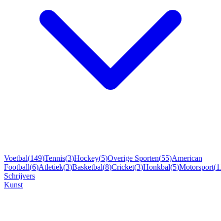
Voetbal
(
149
)
Tennis
(
3
)
Hockey
(
5
)
Overige Sporten
(
55
)
American
Football
(
6
)
Atletiek
(
3
)
Basketbal
(
8
)
Cricket
(
3
)
Honkbal
(
5
)
Motorsport
(
1
Schrijvers
Kunst