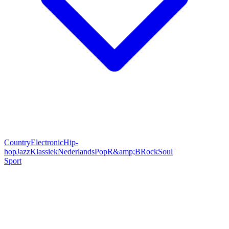
Country
Electronic
Hip-
hop
Jazz
Klassiek
Nederlands
Pop
R&amp;B
Rock
Soul
Sport