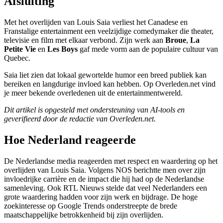
Afsluiting
Met het overlijden van Louis Saia verliest het Canadese en
Franstalige entertainment een veelzijdige comedymaker die theater,
televisie en film met elkaar verbond. Zijn werk aan
Broue
,
La
Petite Vie
en
Les Boys
gaf mede vorm aan de populaire cultuur van
Quebec.
Saia liet zien dat lokaal gewortelde humor een breed publiek kan
bereiken en langdurige invloed kan hebben. Op Overleden.net vind
je meer bekende overledenen uit de entertainmentwereld.
Dit artikel is opgesteld met ondersteuning van AI-tools en
geverifieerd door de redactie van Overleden.net.
Hoe Nederland reageerde
De Nederlandse media reageerden met respect en waardering op het
overlijden van Louis Saia. Volgens NOS berichtte men over zijn
invloedrijke carrière en de impact die hij had op de Nederlandse
samenleving. Ook RTL Nieuws stelde dat veel Nederlanders een
grote waardering hadden voor zijn werk en bijdrage. De hoge
zoekinteresse op Google Trends onderstreepte de brede
maatschappelijke betrokkenheid bij zijn overlijden.