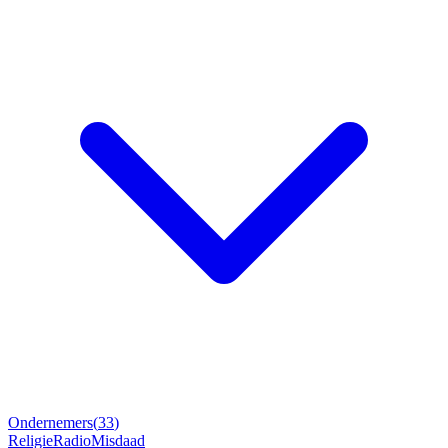
Ondernemers
(
33
)
Religie
Radio
Misdaad