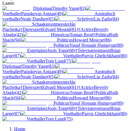
Laatst:
Diplomaat
Timothy Yang
(
83
)
Voetballer
Paraskevas Antzas
(
49
)
Australisch
voetballer
Neale Daniher
(
65
)
Schrijver
Liu Zaifu
(
84
)
Schaakgrootmeester
Ján
Plachetka
†
Dierexpert
Edvard Moseid
(
81
)
†
Actrice
Beverly
Afaglo
(
42
)
Historicus
Toman Brod
†
Politica
Ruth
Shack
(
94
)
Politicus
Howard Moscoe
(
86
)
Politicus
Yusuf Hossain Humayun
(
89
)
Entertainer
Jools Topp
(
68
)
†
Televisieregisseur
Brian
Large
(
87
)
Voetballer
Parviz Ghelichkhani
(
80
)
Voetballer
Tom Lund
(
75
)
Diplomaat
Timothy Yang
(
83
)
Voetballer
Paraskevas Antzas
(
49
)
Australisch
voetballer
Neale Daniher
(
65
)
Schrijver
Liu Zaifu
(
84
)
Schaakgrootmeester
Ján
Plachetka
†
Dierexpert
Edvard Moseid
(
81
)
†
Actrice
Beverly
Afaglo
(
42
)
Historicus
Toman Brod
†
Politica
Ruth
Shack
(
94
)
Politicus
Howard Moscoe
(
86
)
Politicus
Yusuf Hossain Humayun
(
89
)
Entertainer
Jools Topp
(
68
)
†
Televisieregisseur
Brian
Large
(
87
)
Voetballer
Parviz Ghelichkhani
(
80
)
Voetballer
Tom Lund
(
75
)
Home