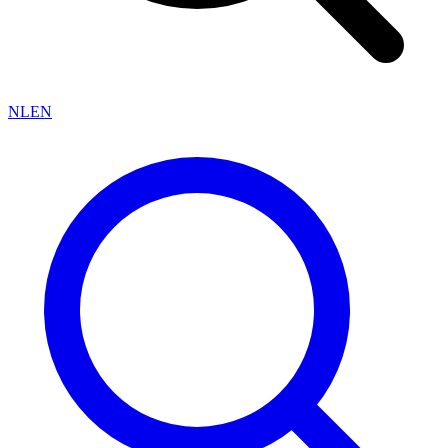
NL
EN