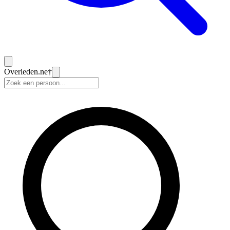
Overleden
.ne
†