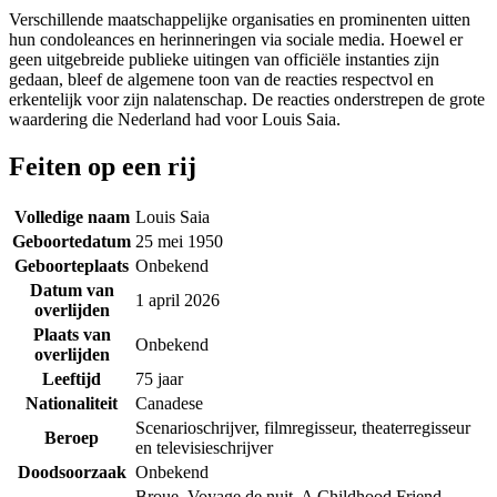
Verschillende maatschappelijke organisaties en prominenten uitten
hun condoleances en herinneringen via sociale media. Hoewel er
geen uitgebreide publieke uitingen van officiële instanties zijn
gedaan, bleef de algemene toon van de reacties respectvol en
erkentelijk voor zijn nalatenschap. De reacties onderstrepen de grote
waardering die Nederland had voor Louis Saia.
Feiten op een rij
Volledige naam
Louis Saia
Geboortedatum
25 mei 1950
Geboorteplaats
Onbekend
Datum van
1 april 2026
overlijden
Plaats van
Onbekend
overlijden
Leeftijd
75 jaar
Nationaliteit
Canadese
Scenarioschrijver, filmregisseur, theaterregisseur
Beroep
en televisieschrijver
Doodsoorzaak
Onbekend
Broue, Voyage de nuit, A Childhood Friend,