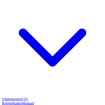
Ondernemers
(
33
)
Religie
Radio
Misdaad