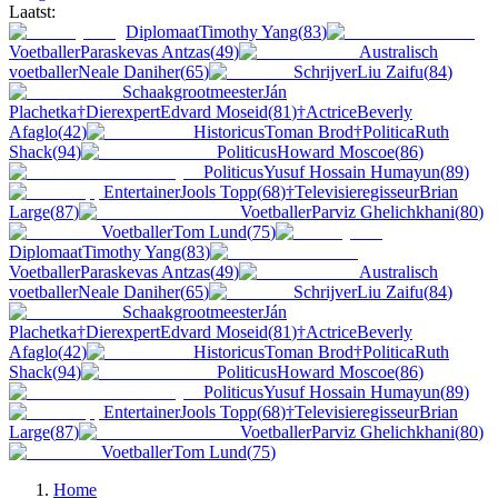
Laatst:
Diplomaat
Timothy Yang
(
83
)
Voetballer
Paraskevas Antzas
(
49
)
Australisch
voetballer
Neale Daniher
(
65
)
Schrijver
Liu Zaifu
(
84
)
Schaakgrootmeester
Ján
Plachetka
†
Dierexpert
Edvard Moseid
(
81
)
†
Actrice
Beverly
Afaglo
(
42
)
Historicus
Toman Brod
†
Politica
Ruth
Shack
(
94
)
Politicus
Howard Moscoe
(
86
)
Politicus
Yusuf Hossain Humayun
(
89
)
Entertainer
Jools Topp
(
68
)
†
Televisieregisseur
Brian
Large
(
87
)
Voetballer
Parviz Ghelichkhani
(
80
)
Voetballer
Tom Lund
(
75
)
Diplomaat
Timothy Yang
(
83
)
Voetballer
Paraskevas Antzas
(
49
)
Australisch
voetballer
Neale Daniher
(
65
)
Schrijver
Liu Zaifu
(
84
)
Schaakgrootmeester
Ján
Plachetka
†
Dierexpert
Edvard Moseid
(
81
)
†
Actrice
Beverly
Afaglo
(
42
)
Historicus
Toman Brod
†
Politica
Ruth
Shack
(
94
)
Politicus
Howard Moscoe
(
86
)
Politicus
Yusuf Hossain Humayun
(
89
)
Entertainer
Jools Topp
(
68
)
†
Televisieregisseur
Brian
Large
(
87
)
Voetballer
Parviz Ghelichkhani
(
80
)
Voetballer
Tom Lund
(
75
)
Home