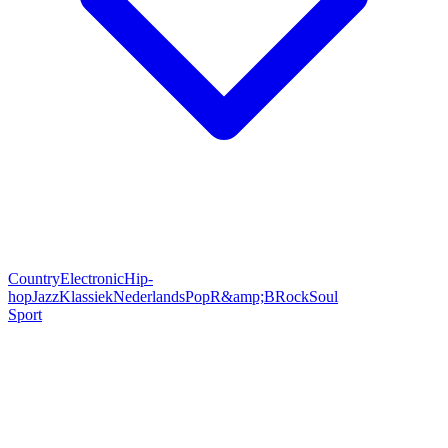
Country
Electronic
Hip-
hop
Jazz
Klassiek
Nederlands
Pop
R&amp;B
Rock
Soul
Sport