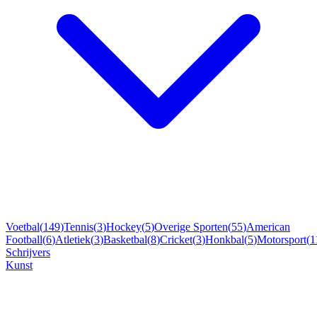
Voetbal
(
149
)
Tennis
(
3
)
Hockey
(
5
)
Overige Sporten
(
55
)
American
Football
(
6
)
Atletiek
(
3
)
Basketbal
(
8
)
Cricket
(
3
)
Honkbal
(
5
)
Motorsport
(
1
Schrijvers
Kunst