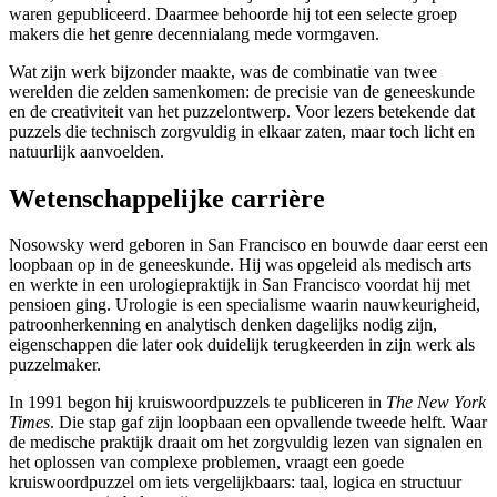
waren gepubliceerd. Daarmee behoorde hij tot een selecte groep
makers die het genre decennialang mede vormgaven.
Wat zijn werk bijzonder maakte, was de combinatie van twee
werelden die zelden samenkomen: de precisie van de geneeskunde
en de creativiteit van het puzzelontwerp. Voor lezers betekende dat
puzzels die technisch zorgvuldig in elkaar zaten, maar toch licht en
natuurlijk aanvoelden.
Wetenschappelijke carrière
Nosowsky werd geboren in San Francisco en bouwde daar eerst een
loopbaan op in de geneeskunde. Hij was opgeleid als medisch arts
en werkte in een urologiepraktijk in San Francisco voordat hij met
pensioen ging. Urologie is een specialisme waarin nauwkeurigheid,
patroonherkenning en analytisch denken dagelijks nodig zijn,
eigenschappen die later ook duidelijk terugkeerden in zijn werk als
puzzelmaker.
In 1991 begon hij kruiswoordpuzzels te publiceren in
The New York
Times
. Die stap gaf zijn loopbaan een opvallende tweede helft. Waar
de medische praktijk draait om het zorgvuldig lezen van signalen en
het oplossen van complexe problemen, vraagt een goede
kruiswoordpuzzel om iets vergelijkbaars: taal, logica en structuur