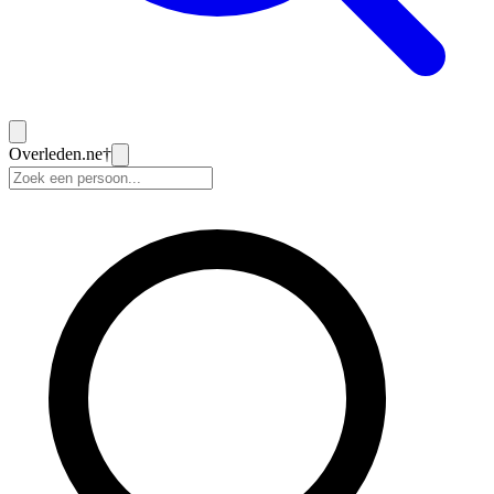
Overleden
.ne
†