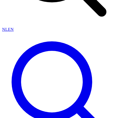
NL
EN