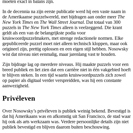
moeten exact in balans zijn.
In de decennia na zijn eerste publicatie werd hij een vaste naam in
de Amerikaanse puzzelwereld, met bijdragen aan onder meer
The
New York Times
en
The Wall Street Journal
. Dat totaal van 300
puzzels in
The New York Times
alleen is veelzeggend. Die krant
geldt als een van de belangrijkste podia voor
kruiswoordpuzzelmakers, met strenge redactionele normen. Elke
gepubliceerde puzzel moet niet alleen technisch kloppen, maar ook
origineel zijn, prettig oplossen en een eigen stijl hebben. Nosowsky
wist dat niveau niet eenmalig, maar jarenlang vast te houden.
Zijn bijdrage lag op meerdere niveaus. Hij maakte puzzels voor een
breed publiek en liet zien dat een carrière niet in één vakgebied hoeft
te blijven steken. In een tijd waarin kruiswoordpuzzels zich zowel
op papier als digitaal verder verspreidden, was hij een constante
aanwezigheid.
Privéleven
Over Nosowsky’s privéleven is publiek weinig bekend. Bevestigd is
dat hij Amerikaans was en afkomstig uit San Francisco, de stad waar
hij ook als arts werkzaam was. Verdere persoonlijke details zijn niet
publiek bevestigd en blijven daarom buiten beschouwing.