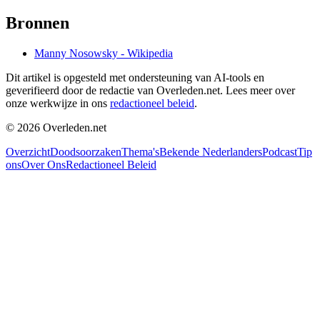
Bronnen
Manny Nosowsky - Wikipedia
Dit artikel is opgesteld met ondersteuning van AI-tools en
geverifieerd door de redactie van Overleden.net. Lees meer over
onze werkwijze in ons
redactioneel beleid
.
©
2026
Overleden.net
Overzicht
Doodsoorzaken
Thema's
Bekende Nederlanders
Podcast
Tip
ons
Over Ons
Redactioneel Beleid