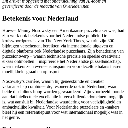
Dit artikel is opgesteld met ondersteuning van AI-tools en
geverifieerd door de redactie van Overleden.net.
Betekenis voor Nederland
Hoewel Manny Nosowsky een Amerikaanse puzzelmaker was, had
zijn werk ook betekenis voor het Nederlandse publiek. De
kruiswoordpuzzels van The New York Times, waarin zijn 300
bijdragen verschenen, bereikten via internationale uitgaven en
digitale platforms ook Nederlandse puzzelaars. Zijn benadering van
puzzelontwerp – waarin technische precisie en speelse creativiteit
elkaar ontmoetten – inspireerde het Nederlandse puzzellandschap,
waar makers zich eveneens inspannen voor dezelfde balans tussen
moeilijkheidsgraad en oplospret.
Nosowsky’s carrière, waarin hij geneeskunde en creatief
vakmanschap combineerde, resoneerde ook in Nederland, waar
beide disciplines hoog worden gewaardeerd. Zijn voorbeeld toonde
aan dat intellectuele excellentie in verschillende domeinen mogelijk
is, wat aansluit bij Nederlandse waardering voor veelzijdigheid en
ambachtelijke kwaliteit. Voor Nederlandse puzzelaars en -makers
bleef hij een referentiepunt voor wat internationaal mogelijk was in
het genre.