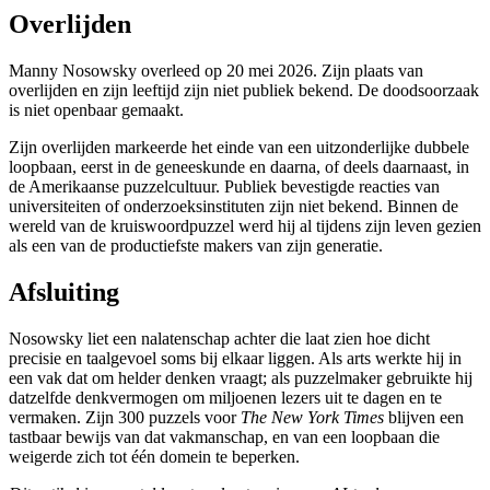
Overlijden
Manny Nosowsky overleed op 20 mei 2026. Zijn plaats van
overlijden en zijn leeftijd zijn niet publiek bekend. De doodsoorzaak
is niet openbaar gemaakt.
Zijn overlijden markeerde het einde van een uitzonderlijke dubbele
loopbaan, eerst in de geneeskunde en daarna, of deels daarnaast, in
de Amerikaanse puzzelcultuur. Publiek bevestigde reacties van
universiteiten of onderzoeksinstituten zijn niet bekend. Binnen de
wereld van de kruiswoordpuzzel werd hij al tijdens zijn leven gezien
als een van de productiefste makers van zijn generatie.
Afsluiting
Nosowsky liet een nalatenschap achter die laat zien hoe dicht
precisie en taalgevoel soms bij elkaar liggen. Als arts werkte hij in
een vak dat om helder denken vraagt; als puzzelmaker gebruikte hij
datzelfde denkvermogen om miljoenen lezers uit te dagen en te
vermaken. Zijn 300 puzzels voor
The New York Times
blijven een
tastbaar bewijs van dat vakmanschap, en van een loopbaan die
weigerde zich tot één domein te beperken.