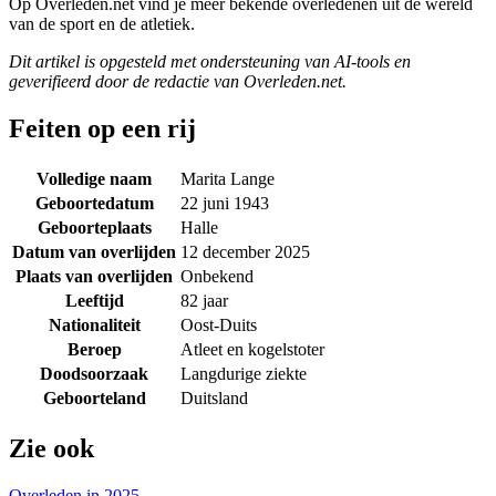
Op Overleden.net vind je meer bekende overledenen uit de wereld
van de sport en de atletiek.
Dit artikel is opgesteld met ondersteuning van AI-tools en
geverifieerd door de redactie van Overleden.net.
Feiten op een rij
Volledige naam
Marita Lange
Geboortedatum
22 juni 1943
Geboorteplaats
Halle
Datum van overlijden
12 december 2025
Plaats van overlijden
Onbekend
Leeftijd
82 jaar
Nationaliteit
Oost-Duits
Beroep
Atleet en kogelstoter
Doodsoorzaak
Langdurige ziekte
Geboorteland
Duitsland
Zie ook
Overleden in 2025