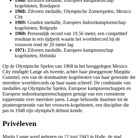
1966:
Bronzen medaille, Europees kampioenschap
kogelstoten, Boedapest
1968:
Zilveren medaille, Olympische Zomerspelen, Mexico
City
1969:
Gouden medaille, Europees Indoorkampioenschap
kogelstoten, Belgrado
1969:
Persoonlijk record van 19,56 meter, een competitief
resultaat in een tijdperk waarin het wereldrecord bij de
vrouwen rond de 20 meter lag
1971:
Zilveren medaille, Europees kampioenschap
kogelstoten, Helsinki
Op de Olympische Spelen van 1968 in het hooggelegen Mexico
City eindigde Lange als tweede, achter haar ploeggenote Margitta
Gummel, een van de dominantste kogelstoters van haar generatie die
meerdere wereldrecords op haar naam schreef. De combinatie van
medailles op Olympische Spelen, Europese kampioenschappen en
Europese indoorkampioenschappen getuigt van een consistente
topprestatie over meerdere jaren. Lange behoorde daarmee tot de
pioniersgeneratie van het vrouwen-kogelstoten, een discipline die
pas in 1948 zijn olympisch debuut kende.
Privéleven
Marita Lange werd geboren op 22 juni 1943 in Halle, de stad