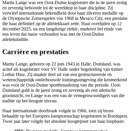
Marita Lange was een Oost-Duitse kogelstoter die in de jaren zestig
en zeventig behoorde tot de wereldtop in haar discipline. Zij
verwierf internationale bekendheid door haar zilveren medaille op
de Olympische Zomerspelen van 1968 in Mexico City, een prestatie
die haar definitief op de atletiekkaart zette. Haar overlijden op 12
december 2025, na een langdurige ziekte, markeert het einde van
een leven dat nauw verbonden was met de Oost-Duitse
atletiektraditie.
Carrière en prestaties
Marita Lange, geboren op 22 juni 1943 in Halle, Duitsland, was
actief als kogelstoter voor SV Halle onder begeleiding van trainer
Lothar Hinz. Zij maakte deel uit van een gestructureerde en
wetenschappelijk onderbouwde trainingsomgeving die kenmerkend
was voor de Oost-Duitse sportbenadering van die periode. Oost-
Duitsland gold in de jaren zestig en zeventig als een atletische
grootmacht, en Lange was een van de vertegenwoordigers van die
traditie op het hoogste niveau.
Haar internationale doorbraak volgde in 1966, toen zij brons
behaalde op het Europees kampioenschap kogelstoten in Boedapest.
Twee jaar later volgde het absolute hoogtepunt van haar loopbaan: