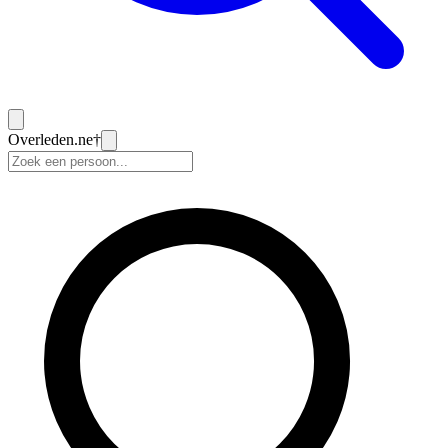
Overleden
.ne
†