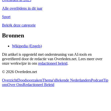
Alle overlijdens in dit jaar
Sport
Bekijk deze categorie
Bronnen
Wikipedia (Engels)
Dit artikel is opgesteld met ondersteuning van AI-tools en
geverifieerd door de redactie van Overleden.net. Lees meer over
onze werkwijze in ons
redactioneel beleid
.
©
2026
Overleden.net
Overzicht
Doodsoorzaken
Thema's
Bekende Nederlanders
Podcast
Tip
ons
Over Ons
Redactioneel Beleid