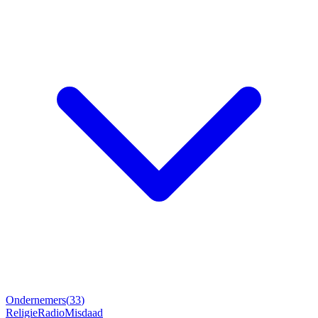
Ondernemers
(
33
)
Religie
Radio
Misdaad