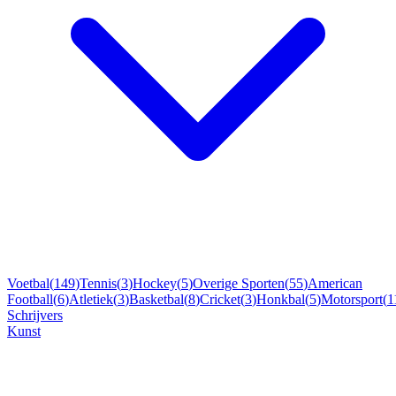
Voetbal
(
149
)
Tennis
(
3
)
Hockey
(
5
)
Overige Sporten
(
55
)
American
Football
(
6
)
Atletiek
(
3
)
Basketbal
(
8
)
Cricket
(
3
)
Honkbal
(
5
)
Motorsport
(
1
Schrijvers
Kunst