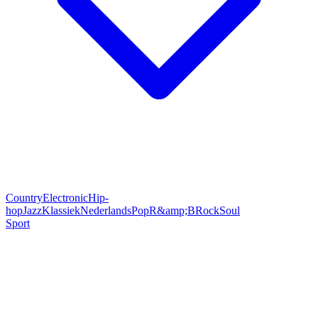
Country
Electronic
Hip-
hop
Jazz
Klassiek
Nederlands
Pop
R&amp;B
Rock
Soul
Sport