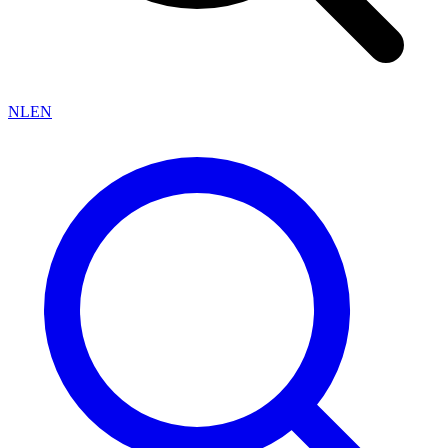
NL
EN