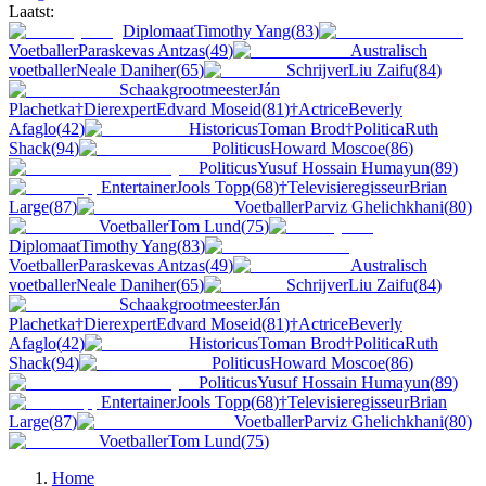
Laatst:
Diplomaat
Timothy Yang
(
83
)
Voetballer
Paraskevas Antzas
(
49
)
Australisch
voetballer
Neale Daniher
(
65
)
Schrijver
Liu Zaifu
(
84
)
Schaakgrootmeester
Ján
Plachetka
†
Dierexpert
Edvard Moseid
(
81
)
†
Actrice
Beverly
Afaglo
(
42
)
Historicus
Toman Brod
†
Politica
Ruth
Shack
(
94
)
Politicus
Howard Moscoe
(
86
)
Politicus
Yusuf Hossain Humayun
(
89
)
Entertainer
Jools Topp
(
68
)
†
Televisieregisseur
Brian
Large
(
87
)
Voetballer
Parviz Ghelichkhani
(
80
)
Voetballer
Tom Lund
(
75
)
Diplomaat
Timothy Yang
(
83
)
Voetballer
Paraskevas Antzas
(
49
)
Australisch
voetballer
Neale Daniher
(
65
)
Schrijver
Liu Zaifu
(
84
)
Schaakgrootmeester
Ján
Plachetka
†
Dierexpert
Edvard Moseid
(
81
)
†
Actrice
Beverly
Afaglo
(
42
)
Historicus
Toman Brod
†
Politica
Ruth
Shack
(
94
)
Politicus
Howard Moscoe
(
86
)
Politicus
Yusuf Hossain Humayun
(
89
)
Entertainer
Jools Topp
(
68
)
†
Televisieregisseur
Brian
Large
(
87
)
Voetballer
Parviz Ghelichkhani
(
80
)
Voetballer
Tom Lund
(
75
)
Home