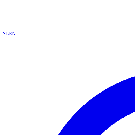
NL
EN