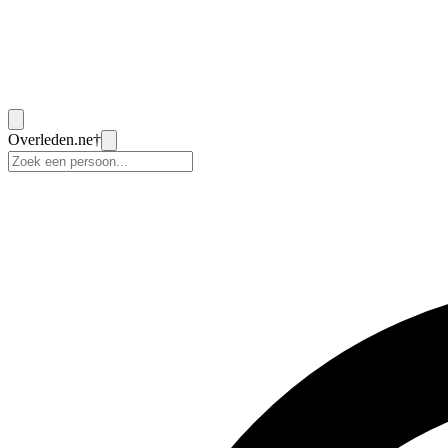
Overleden
.ne
†