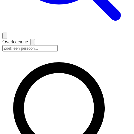
Overleden
.ne
†