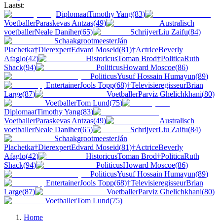
Laatst:
Diplomaat
Timothy Yang
(
83
)
Voetballer
Paraskevas Antzas
(
49
)
Australisch
voetballer
Neale Daniher
(
65
)
Schrijver
Liu Zaifu
(
84
)
Schaakgrootmeester
Ján
Plachetka
†
Dierexpert
Edvard Moseid
(
81
)
†
Actrice
Beverly
Afaglo
(
42
)
Historicus
Toman Brod
†
Politica
Ruth
Shack
(
94
)
Politicus
Howard Moscoe
(
86
)
Politicus
Yusuf Hossain Humayun
(
89
)
Entertainer
Jools Topp
(
68
)
†
Televisieregisseur
Brian
Large
(
87
)
Voetballer
Parviz Ghelichkhani
(
80
)
Voetballer
Tom Lund
(
75
)
Diplomaat
Timothy Yang
(
83
)
Voetballer
Paraskevas Antzas
(
49
)
Australisch
voetballer
Neale Daniher
(
65
)
Schrijver
Liu Zaifu
(
84
)
Schaakgrootmeester
Ján
Plachetka
†
Dierexpert
Edvard Moseid
(
81
)
†
Actrice
Beverly
Afaglo
(
42
)
Historicus
Toman Brod
†
Politica
Ruth
Shack
(
94
)
Politicus
Howard Moscoe
(
86
)
Politicus
Yusuf Hossain Humayun
(
89
)
Entertainer
Jools Topp
(
68
)
†
Televisieregisseur
Brian
Large
(
87
)
Voetballer
Parviz Ghelichkhani
(
80
)
Voetballer
Tom Lund
(
75
)
Home