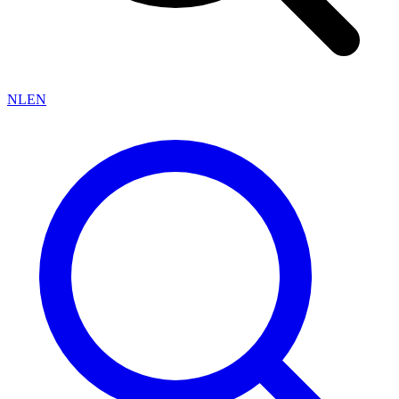
NL
EN