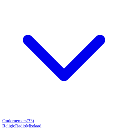
Ondernemers
(
33
)
Religie
Radio
Misdaad