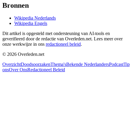
Bronnen
Wikipedia Nederlands
Wikipedia Engels
Dit artikel is opgesteld met ondersteuning van AI-tools en
geverifieerd door de redactie van Overleden.net. Lees meer over
onze werkwijze in ons
redactioneel beleid
.
©
2026
Overleden.net
Overzicht
Doodsoorzaken
Thema's
Bekende Nederlanders
Podcast
Tip
ons
Over Ons
Redactioneel Beleid