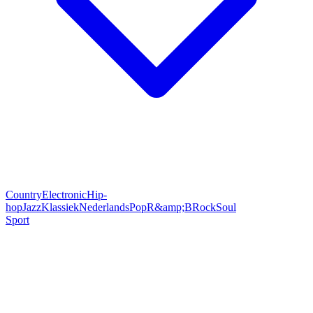
Country
Electronic
Hip-
hop
Jazz
Klassiek
Nederlands
Pop
R&amp;B
Rock
Soul
Sport