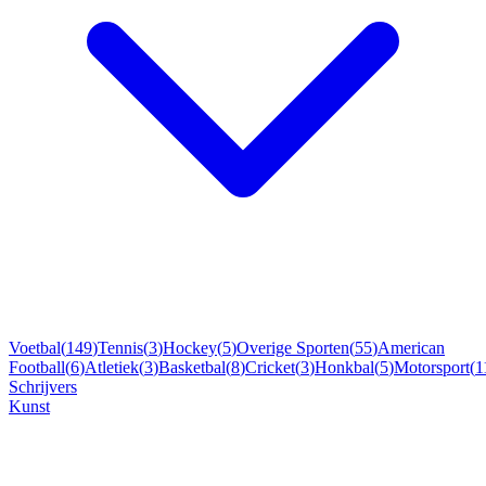
Voetbal
(
149
)
Tennis
(
3
)
Hockey
(
5
)
Overige Sporten
(
55
)
American
Football
(
6
)
Atletiek
(
3
)
Basketbal
(
8
)
Cricket
(
3
)
Honkbal
(
5
)
Motorsport
(
1
Schrijvers
Kunst