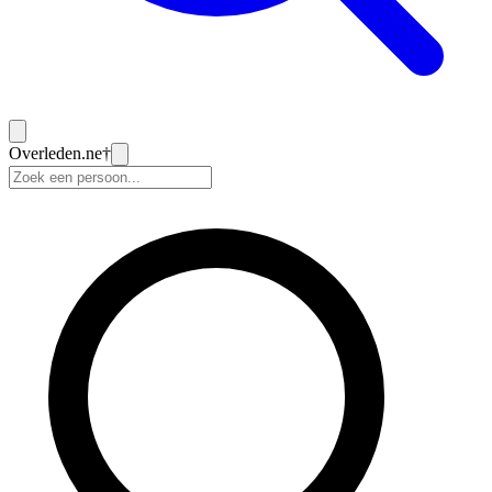
Overleden
.ne
†