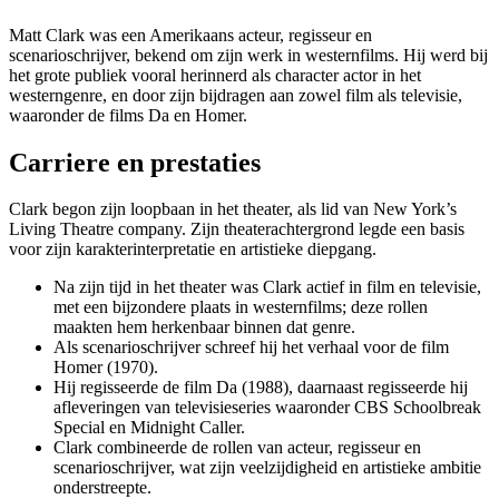
Matt Clark was een Amerikaans acteur, regisseur en
scenarioschrijver, bekend om zijn werk in westernfilms. Hij werd bij
het grote publiek vooral herinnerd als character actor in het
westerngenre, en door zijn bijdragen aan zowel film als televisie,
waaronder de films Da en Homer.
Carriere en prestaties
Clark begon zijn loopbaan in het theater, als lid van New York’s
Living Theatre company. Zijn theaterachtergrond legde een basis
voor zijn karakterinterpretatie en artistieke diepgang.
Na zijn tijd in het theater was Clark actief in film en televisie,
met een bijzondere plaats in westernfilms; deze rollen
maakten hem herkenbaar binnen dat genre.
Als scenarioschrijver schreef hij het verhaal voor de film
Homer (1970).
Hij regisseerde de film Da (1988), daarnaast regisseerde hij
afleveringen van televisieseries waaronder CBS Schoolbreak
Special en Midnight Caller.
Clark combineerde de rollen van acteur, regisseur en
scenarioschrijver, wat zijn veelzijdigheid en artistieke ambitie
onderstreepte.