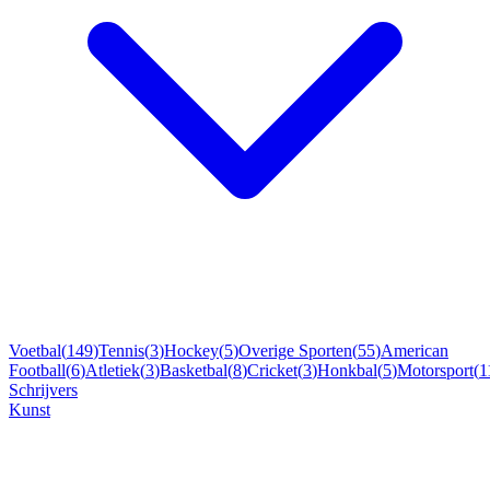
Voetbal
(
149
)
Tennis
(
3
)
Hockey
(
5
)
Overige Sporten
(
55
)
American
Football
(
6
)
Atletiek
(
3
)
Basketbal
(
8
)
Cricket
(
3
)
Honkbal
(
5
)
Motorsport
(
1
Schrijvers
Kunst