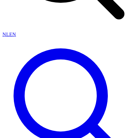
NL
EN