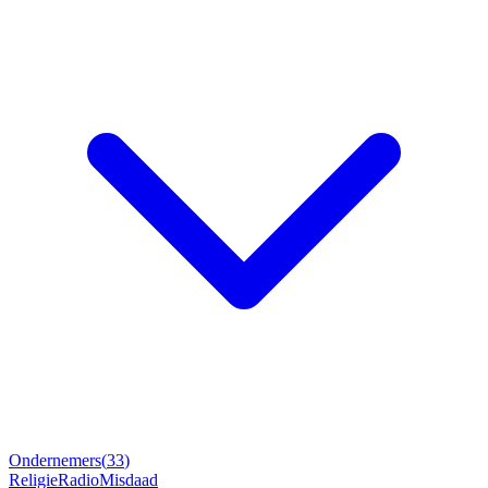
Ondernemers
(
33
)
Religie
Radio
Misdaad