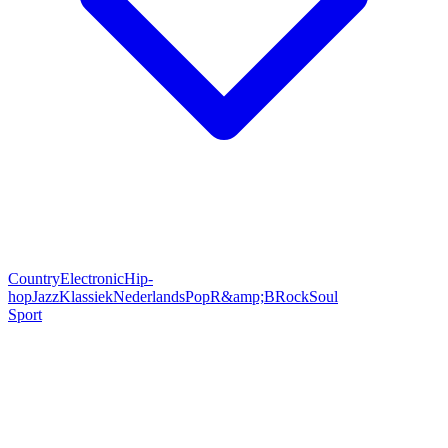
Country
Electronic
Hip-
hop
Jazz
Klassiek
Nederlands
Pop
R&amp;B
Rock
Soul
Sport