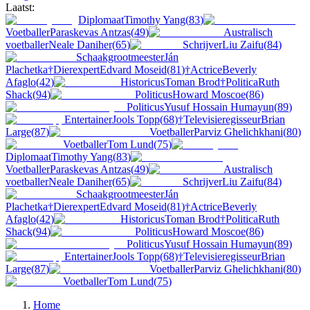
Laatst:
Diplomaat
Timothy Yang
(
83
)
Voetballer
Paraskevas Antzas
(
49
)
Australisch
voetballer
Neale Daniher
(
65
)
Schrijver
Liu Zaifu
(
84
)
Schaakgrootmeester
Ján
Plachetka
†
Dierexpert
Edvard Moseid
(
81
)
†
Actrice
Beverly
Afaglo
(
42
)
Historicus
Toman Brod
†
Politica
Ruth
Shack
(
94
)
Politicus
Howard Moscoe
(
86
)
Politicus
Yusuf Hossain Humayun
(
89
)
Entertainer
Jools Topp
(
68
)
†
Televisieregisseur
Brian
Large
(
87
)
Voetballer
Parviz Ghelichkhani
(
80
)
Voetballer
Tom Lund
(
75
)
Diplomaat
Timothy Yang
(
83
)
Voetballer
Paraskevas Antzas
(
49
)
Australisch
voetballer
Neale Daniher
(
65
)
Schrijver
Liu Zaifu
(
84
)
Schaakgrootmeester
Ján
Plachetka
†
Dierexpert
Edvard Moseid
(
81
)
†
Actrice
Beverly
Afaglo
(
42
)
Historicus
Toman Brod
†
Politica
Ruth
Shack
(
94
)
Politicus
Howard Moscoe
(
86
)
Politicus
Yusuf Hossain Humayun
(
89
)
Entertainer
Jools Topp
(
68
)
†
Televisieregisseur
Brian
Large
(
87
)
Voetballer
Parviz Ghelichkhani
(
80
)
Voetballer
Tom Lund
(
75
)
Home