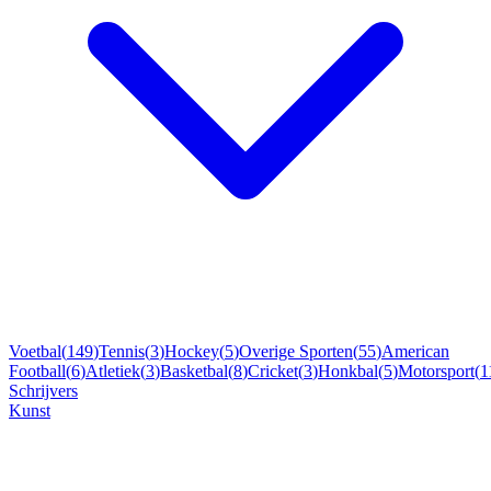
Voetbal
(
149
)
Tennis
(
3
)
Hockey
(
5
)
Overige Sporten
(
55
)
American
Football
(
6
)
Atletiek
(
3
)
Basketbal
(
8
)
Cricket
(
3
)
Honkbal
(
5
)
Motorsport
(
1
Schrijvers
Kunst