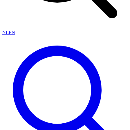
NL
EN