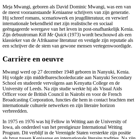
Meja Mwangi, geboren als David Dominic Mwangi, was een van
de meest vooraanstaande Keniaanse schrijvers van zijn generatie.
Hij schreef romans, scenariowerk en jeugdliteratuur, en verwierf
internationale bekendheid met zijn realistische en sociaal
geëngageerde weergave van het leven in post-onafhankelijk Kenia.
Zijn debuutroman
Kill Me Quick
(1973) wordt beschouwd als een
klassieker van de Afrikaanse literatuur en vestigde zijn reputatie als
een schrijver die de stem van gewone mensen vertegenwoordigde.
Carrière en oeuvre
Mwangi werd op 27 december 1948 geboren in Nanyuki, Kenia.
Hij volgde zijn middelbareschooleducatie aan Nanyuki Secondary
School en studeerde vervolgens aan Kenyatta College en de
University of Leeds. Na zijn studie werkte hij als Visual Aids
Officer voor de British Council in Nairobi en voor de French
Broadcasting Corporation, functies die hem in contact brachten met
internationale culturele netwerken en zijn literaire horizon
verbreedden.
In 1975 en 1976 was hij Fellow in Writing aan de University of
Iowa, als onderdeel van het prestigieuze International Writing
Program. Dit verblijf in de Verenigde Staten versterkte zijn positie
als brug tussen Keniaanse en internationale literaire tradities. Na zijn