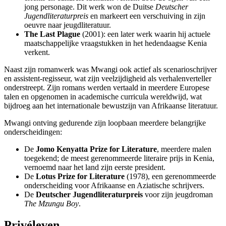
jong personage. Dit werk won de Duitse
Deutscher
Jugendliteraturpreis
en markeert een verschuiving in zijn
oeuvre naar jeugdliteratuur.
The Last Plague
(2001): een later werk waarin hij actuele
maatschappelijke vraagstukken in het hedendaagse Kenia
verkent.
Naast zijn romanwerk was Mwangi ook actief als scenarioschrijver
en assistent-regisseur, wat zijn veelzijdigheid als verhalenverteller
onderstreept. Zijn romans werden vertaald in meerdere Europese
talen en opgenomen in academische curricula wereldwijd, wat
bijdroeg aan het internationale bewustzijn van Afrikaanse literatuur.
Mwangi ontving gedurende zijn loopbaan meerdere belangrijke
onderscheidingen:
De
Jomo Kenyatta Prize for Literature
, meerdere malen
toegekend; de meest gerenommeerde literaire prijs in Kenia,
vernoemd naar het land zijn eerste president.
De
Lotus Prize for Literature
(1978), een gerenommeerde
onderscheiding voor Afrikaanse en Aziatische schrijvers.
De
Deutscher Jugendliteraturpreis
voor zijn jeugdroman
The Mzungu Boy
.
Privéleven