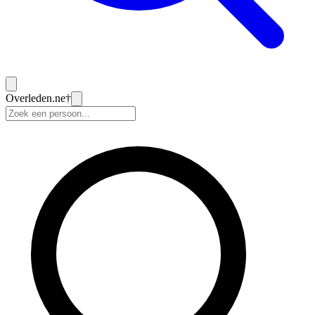
Overleden
.ne
†