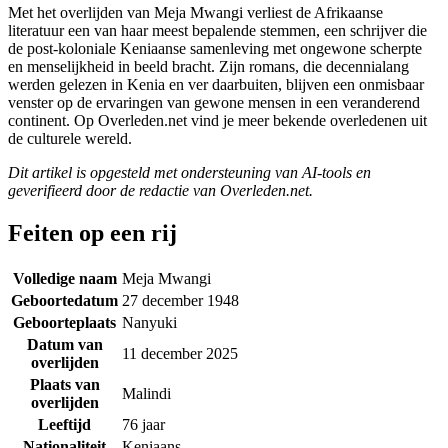
Met het overlijden van Meja Mwangi verliest de Afrikaanse
literatuur een van haar meest bepalende stemmen, een schrijver die
de post-koloniale Keniaanse samenleving met ongewone scherpte
en menselijkheid in beeld bracht. Zijn romans, die decennialang
werden gelezen in Kenia en ver daarbuiten, blijven een onmisbaar
venster op de ervaringen van gewone mensen in een veranderend
continent. Op Overleden.net vind je meer bekende overledenen uit
de culturele wereld.
Dit artikel is opgesteld met ondersteuning van AI-tools en
geverifieerd door de redactie van Overleden.net.
Feiten op een rij
Volledige naam
Meja Mwangi
Geboortedatum
27 december 1948
Geboorteplaats
Nanyuki
Datum van
11 december 2025
overlijden
Plaats van
Malindi
overlijden
Leeftijd
76 jaar
Nationaliteit
Keniaans