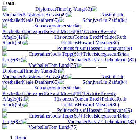
Laatst:
Diplomaat
Timothy Yang
(
83
)
Voetballer
Paraskevas Antzas
(
49
)
Australisch
voetballer
Neale Daniher
(
65
)
Schrijver
Liu Zaifu
(
84
)
Schaakgrootmeester
Ján
Plachetka
†
Dierexpert
Edvard Moseid
(
81
)
†
Actrice
Beverly
Afaglo
(
42
)
Historicus
Toman Brod
†
Politica
Ruth
Shack
(
94
)
Politicus
Howard Moscoe
(
86
)
Politicus
Yusuf Hossain Humayun
(
89
)
Entertainer
Jools Topp
(
68
)
†
Televisieregisseur
Brian
Large
(
87
)
Voetballer
Parviz Ghelichkhani
(
80
)
Voetballer
Tom Lund
(
75
)
Diplomaat
Timothy Yang
(
83
)
Voetballer
Paraskevas Antzas
(
49
)
Australisch
voetballer
Neale Daniher
(
65
)
Schrijver
Liu Zaifu
(
84
)
Schaakgrootmeester
Ján
Plachetka
†
Dierexpert
Edvard Moseid
(
81
)
†
Actrice
Beverly
Afaglo
(
42
)
Historicus
Toman Brod
†
Politica
Ruth
Shack
(
94
)
Politicus
Howard Moscoe
(
86
)
Politicus
Yusuf Hossain Humayun
(
89
)
Entertainer
Jools Topp
(
68
)
†
Televisieregisseur
Brian
Large
(
87
)
Voetballer
Parviz Ghelichkhani
(
80
)
Voetballer
Tom Lund
(
75
)
Home