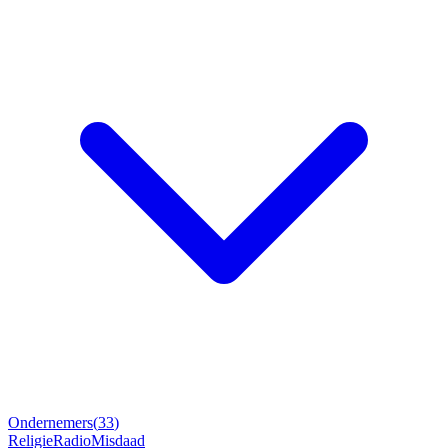
Ondernemers
(
33
)
Religie
Radio
Misdaad