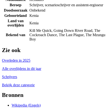
Beroep
Schrijver, scenarioschrijver en assistent-regisseur
Doodsoorzaak
Onbekend
Geboorteland
Kenia
Land van
Kenia
overlijden
Kill Me Quick, Going Down River Road, The
Bekend van
Cockroach Dance, The Last Plague, The Mzungu
Boy
Zie ook
Overleden in 2025
Alle overlijdens in dit jaar
Schrijvers
Bekijk deze categorie
Bronnen
Wikipedia (Engels)