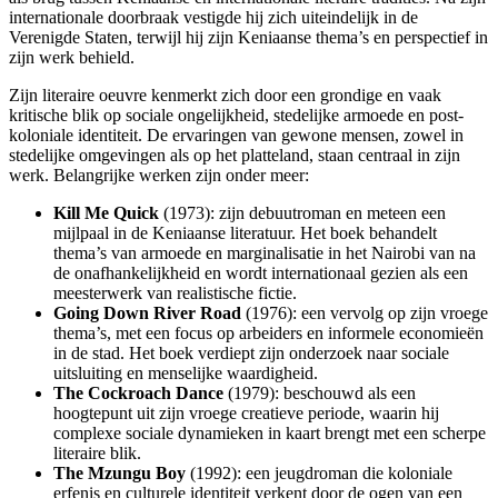
internationale doorbraak vestigde hij zich uiteindelijk in de
Verenigde Staten, terwijl hij zijn Keniaanse thema’s en perspectief in
zijn werk behield.
Zijn literaire oeuvre kenmerkt zich door een grondige en vaak
kritische blik op sociale ongelijkheid, stedelijke armoede en post-
koloniale identiteit. De ervaringen van gewone mensen, zowel in
stedelijke omgevingen als op het platteland, staan centraal in zijn
werk. Belangrijke werken zijn onder meer:
Kill Me Quick
(1973): zijn debuutroman en meteen een
mijlpaal in de Keniaanse literatuur. Het boek behandelt
thema’s van armoede en marginalisatie in het Nairobi van na
de onafhankelijkheid en wordt internationaal gezien als een
meesterwerk van realistische fictie.
Going Down River Road
(1976): een vervolg op zijn vroege
thema’s, met een focus op arbeiders en informele economieën
in de stad. Het boek verdiept zijn onderzoek naar sociale
uitsluiting en menselijke waardigheid.
The Cockroach Dance
(1979): beschouwd als een
hoogtepunt uit zijn vroege creatieve periode, waarin hij
complexe sociale dynamieken in kaart brengt met een scherpe
literaire blik.
The Mzungu Boy
(1992): een jeugdroman die koloniale
erfenis en culturele identiteit verkent door de ogen van een