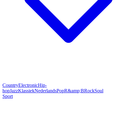
Country
Electronic
Hip-
hop
Jazz
Klassiek
Nederlands
Pop
R&amp;B
Rock
Soul
Sport