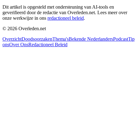
Dit artikel is opgesteld met ondersteuning van AI-tools en
geverifieerd door de redactie van Overleden.net. Lees meer over
onze werkwijze in ons
redactioneel beleid
.
©
2026
Overleden.net
Overzicht
Doodsoorzaken
Thema's
Bekende Nederlanders
Podcast
Tip
ons
Over Ons
Redactioneel Beleid