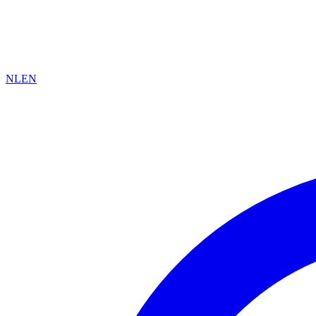
NL
EN