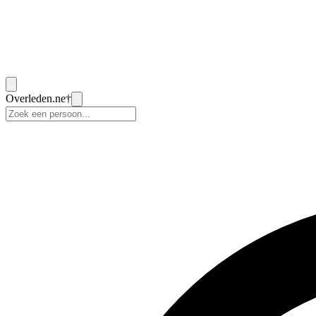
Overleden
.ne
†