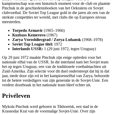
kampioenschap was een historisch moment voor de club en plaatste
Pinchuk in de geschiedenisboeken van het Oekraïens en Sovjet
clubvoetbal. De Soviet Top League gold in die jaren als een van de
sterkste competities ter wereld, met clubs die op Europees niveau
meestreden.
Torpedo Armavir
(1965–1966)
Kuzbass Kemerovo
(1967)
Zarya Voroshilovgrad / Zorya Luhansk
(1968–1978)
Soviet Top League titel:
1972
Interlands USSR:
1 (29 juni 1972, tegen Uruguay)
Op 29 juni 1972 maakte Pinchuk zijn enige optreden voor het
nationale elftal van de USSR. In die interland nam het Sovjet team
het op tegen Uruguay, een van de traditionele voetbalmachten uit
Zuid-Amerika. Zijn selectie voor dit duel onderstreept dat hij in dat
jaar, mede door zijn rol in het kampioenselftal van Zarya, behoorde
tot de betere verdedigers van zijn generatie in de Sovjet-Unie. Een
verdere doorbraak in het nationale team bleef echter uit.
Privéleven
Mykola Pinchuk werd geboren in Tikhoretsk, een stad in de
Krasnodar Krai van de voormalige Sovjet-Unie. Over zijn