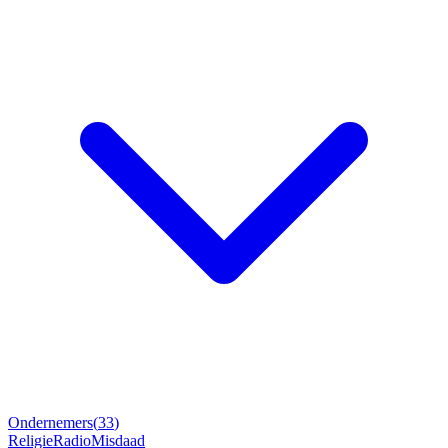
Ondernemers
(
33
)
Religie
Radio
Misdaad