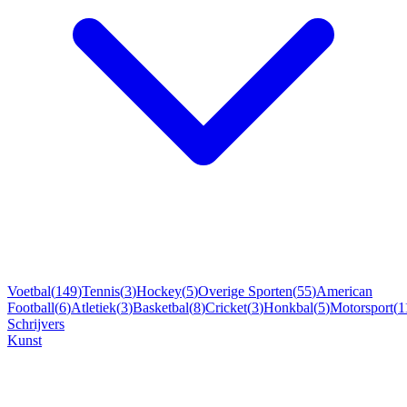
Voetbal
(
149
)
Tennis
(
3
)
Hockey
(
5
)
Overige Sporten
(
55
)
American
Football
(
6
)
Atletiek
(
3
)
Basketbal
(
8
)
Cricket
(
3
)
Honkbal
(
5
)
Motorsport
(
1
Schrijvers
Kunst