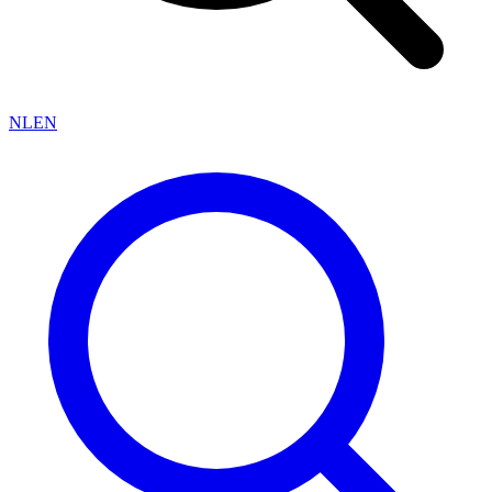
NL
EN