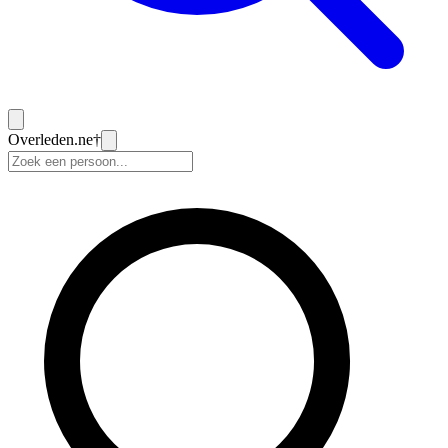
Overleden
.ne
†