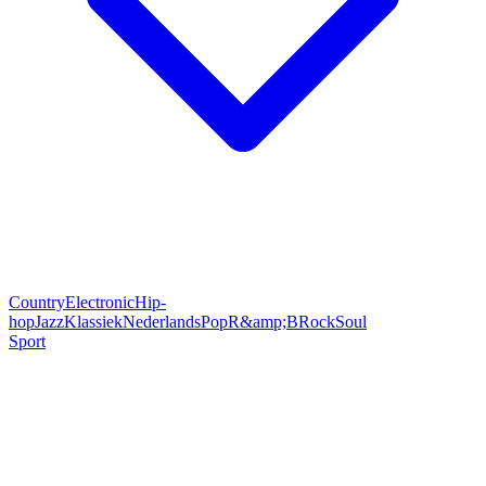
Country
Electronic
Hip-
hop
Jazz
Klassiek
Nederlands
Pop
R&amp;B
Rock
Soul
Sport