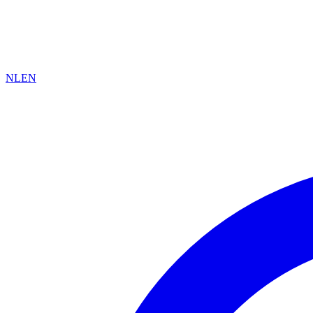
NL
EN