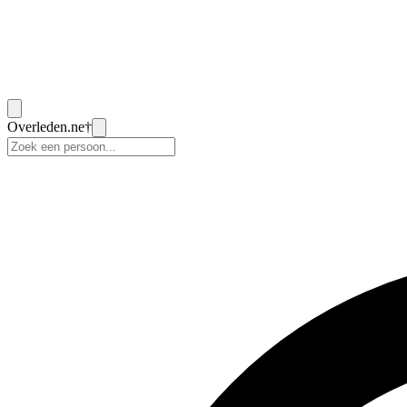
Overleden
.ne
†