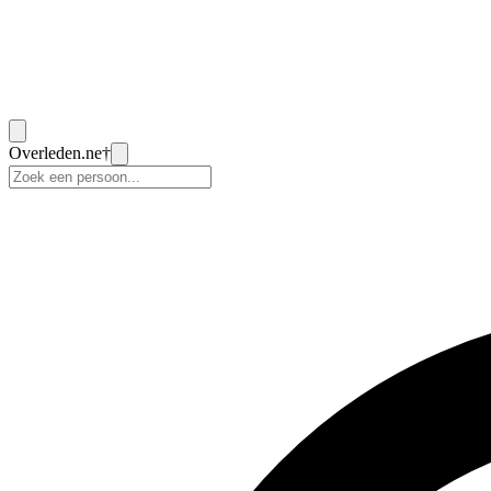
Overleden
.ne
†