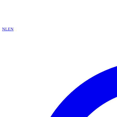
NL
EN