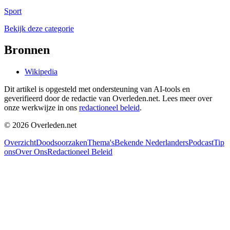
Sport
Bekijk deze categorie
Bronnen
Wikipedia
Dit artikel is opgesteld met ondersteuning van AI-tools en
geverifieerd door de redactie van Overleden.net. Lees meer over
onze werkwijze in ons
redactioneel beleid
.
©
2026
Overleden.net
Overzicht
Doodsoorzaken
Thema's
Bekende Nederlanders
Podcast
Tip
ons
Over Ons
Redactioneel Beleid