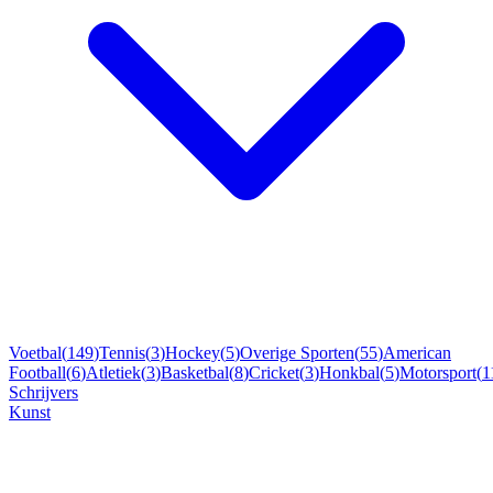
Voetbal
(
149
)
Tennis
(
3
)
Hockey
(
5
)
Overige Sporten
(
55
)
American
Football
(
6
)
Atletiek
(
3
)
Basketbal
(
8
)
Cricket
(
3
)
Honkbal
(
5
)
Motorsport
(
1
Schrijvers
Kunst