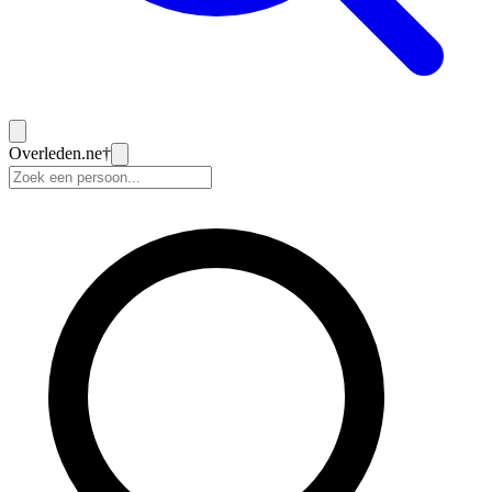
Overleden
.ne
†