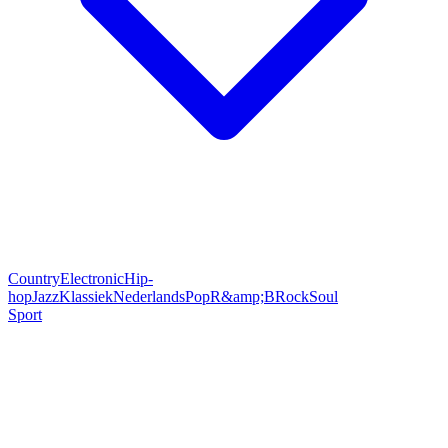
Country
Electronic
Hip-
hop
Jazz
Klassiek
Nederlands
Pop
R&amp;B
Rock
Soul
Sport