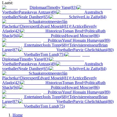
Laatst:
Diplomaat
Timothy Yang
(
83
)
Voetballer
Paraskevas Antzas
(
49
)
Australisch
voetballer
Neale Daniher
(
65
)
Schrijver
Liu Zaifu
(
84
)
Schaakgrootmeester
Ján
Plachetka
†
Dierexpert
Edvard Moseid
(
81
)
†
Actrice
Beverly
Afaglo
(
42
)
Historicus
Toman Brod
†
Politica
Ruth
Shack
(
94
)
Politicus
Howard Moscoe
(
86
)
Politicus
Yusuf Hossain Humayun
(
89
)
Entertainer
Jools Topp
(
68
)
†
Televisieregisseur
Brian
Large
(
87
)
Voetballer
Parviz Ghelichkhani
(
80
)
Voetballer
Tom Lund
(
75
)
Diplomaat
Timothy Yang
(
83
)
Voetballer
Paraskevas Antzas
(
49
)
Australisch
voetballer
Neale Daniher
(
65
)
Schrijver
Liu Zaifu
(
84
)
Schaakgrootmeester
Ján
Plachetka
†
Dierexpert
Edvard Moseid
(
81
)
†
Actrice
Beverly
Afaglo
(
42
)
Historicus
Toman Brod
†
Politica
Ruth
Shack
(
94
)
Politicus
Howard Moscoe
(
86
)
Politicus
Yusuf Hossain Humayun
(
89
)
Entertainer
Jools Topp
(
68
)
†
Televisieregisseur
Brian
Large
(
87
)
Voetballer
Parviz Ghelichkhani
(
80
)
Voetballer
Tom Lund
(
75
)
Home