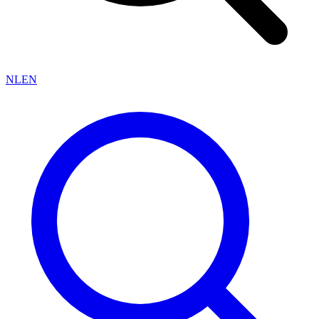
NL
EN