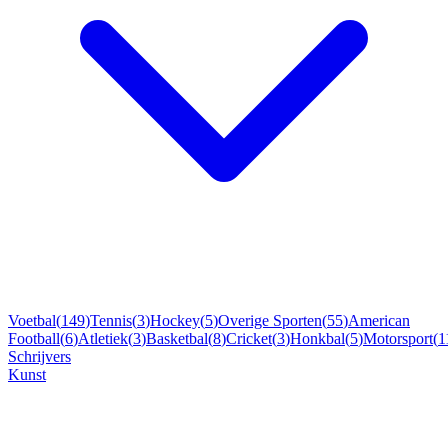
Voetbal
(
149
)
Tennis
(
3
)
Hockey
(
5
)
Overige Sporten
(
55
)
American
Football
(
6
)
Atletiek
(
3
)
Basketbal
(
8
)
Cricket
(
3
)
Honkbal
(
5
)
Motorsport
(
1
Schrijvers
Kunst