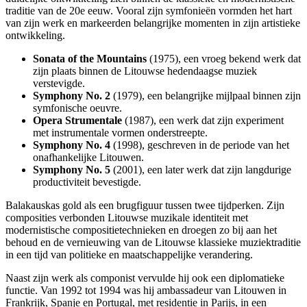
traditie van de 20e eeuw. Vooral zijn symfonieën vormden het hart
van zijn werk en markeerden belangrijke momenten in zijn artistieke
ontwikkeling.
Sonata of the Mountains
(1975), een vroeg bekend werk dat
zijn plaats binnen de Litouwse hedendaagse muziek
verstevigde.
Symphony No. 2
(1979), een belangrijke mijlpaal binnen zijn
symfonische oeuvre.
Opera Strumentale
(1987), een werk dat zijn experiment
met instrumentale vormen onderstreepte.
Symphony No. 4
(1998), geschreven in de periode van het
onafhankelijke Litouwen.
Symphony No. 5
(2001), een later werk dat zijn langdurige
productiviteit bevestigde.
Balakauskas gold als een brugfiguur tussen twee tijdperken. Zijn
composities verbonden Litouwse muzikale identiteit met
modernistische compositietechnieken en droegen zo bij aan het
behoud en de vernieuwing van de Litouwse klassieke muziektraditie
in een tijd van politieke en maatschappelijke verandering.
Naast zijn werk als componist vervulde hij ook een diplomatieke
functie. Van 1992 tot 1994 was hij ambassadeur van Litouwen in
Frankrijk, Spanje en Portugal, met residentie in Parijs, in een