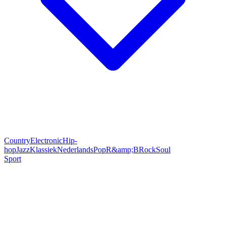
Country
Electronic
Hip-
hop
Jazz
Klassiek
Nederlands
Pop
R&amp;B
Rock
Soul
Sport