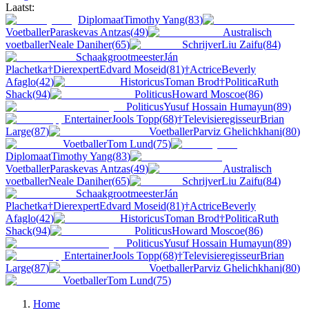
Laatst:
Diplomaat
Timothy Yang
(
83
)
Voetballer
Paraskevas Antzas
(
49
)
Australisch
voetballer
Neale Daniher
(
65
)
Schrijver
Liu Zaifu
(
84
)
Schaakgrootmeester
Ján
Plachetka
†
Dierexpert
Edvard Moseid
(
81
)
†
Actrice
Beverly
Afaglo
(
42
)
Historicus
Toman Brod
†
Politica
Ruth
Shack
(
94
)
Politicus
Howard Moscoe
(
86
)
Politicus
Yusuf Hossain Humayun
(
89
)
Entertainer
Jools Topp
(
68
)
†
Televisieregisseur
Brian
Large
(
87
)
Voetballer
Parviz Ghelichkhani
(
80
)
Voetballer
Tom Lund
(
75
)
Diplomaat
Timothy Yang
(
83
)
Voetballer
Paraskevas Antzas
(
49
)
Australisch
voetballer
Neale Daniher
(
65
)
Schrijver
Liu Zaifu
(
84
)
Schaakgrootmeester
Ján
Plachetka
†
Dierexpert
Edvard Moseid
(
81
)
†
Actrice
Beverly
Afaglo
(
42
)
Historicus
Toman Brod
†
Politica
Ruth
Shack
(
94
)
Politicus
Howard Moscoe
(
86
)
Politicus
Yusuf Hossain Humayun
(
89
)
Entertainer
Jools Topp
(
68
)
†
Televisieregisseur
Brian
Large
(
87
)
Voetballer
Parviz Ghelichkhani
(
80
)
Voetballer
Tom Lund
(
75
)
Home