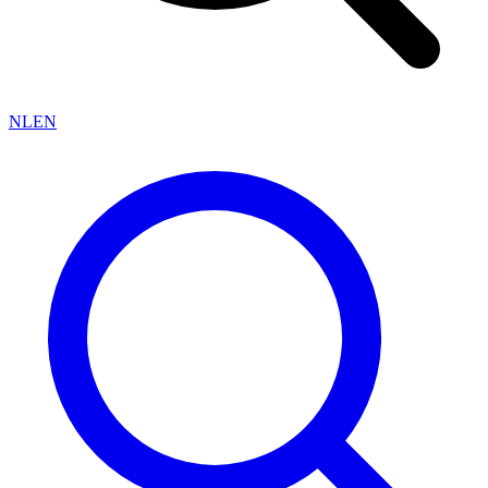
NL
EN