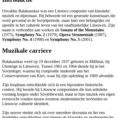
Osvaldas Balakauskas was een Litouws componist van klassieke
muziek en diplomaat. Hij behoorde tot een generatie kunstenaars die
werd gevormd in de Sovjetperiode, maar later een belangrijke rol
speelde in het culturele leven van het onafhankelijke Litouwen. Zijn
naam is verbonden aan werken als
Sonata of the Mountains
(1975),
Symphony No. 2
(1979),
Opera Strumentale
(1987),
Symphony No. 4
(1998) en
Symphony No. 5
(2001).
Muzikale carriere
Balakauskas werd op 19 december 1937 geboren in Miliūnai, bij
Ukmergė in Litouwen. Tussen 1961 en 1964 diende hij in het
Sovjetleger, waarna hij compositie studeerde aan het
Conservatorium van Kiev, waar hij zijn opleiding in 1969 afrondde.
Zijn loopbaan ontwikkelde zich in een bijzondere historische
context. Hij hoorde bij Litouwse componisten die hun artistieke
vorming kregen onder Sovjetbewind, maar in hun muziek een eigen
evenwicht vonden tussen westerse modernistische invloeden en
Litouwse culturele identiteit.
Zijn oeuvre strekte zich uit over meerdere decennia en liet een
duidelijke ontwikkeling zien binnen de klassieke en modernistische