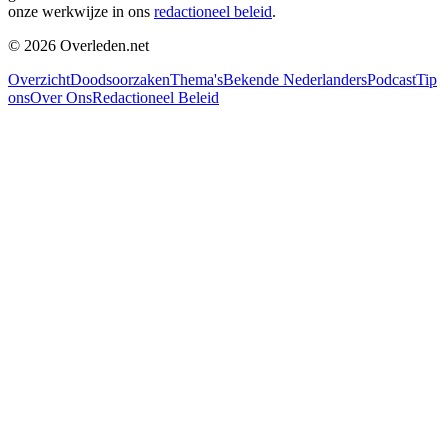
onze werkwijze in ons
redactioneel beleid
.
©
2026
Overleden.net
Overzicht
Doodsoorzaken
Thema's
Bekende Nederlanders
Podcast
Tip
ons
Over Ons
Redactioneel Beleid