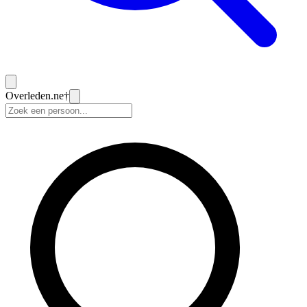
Overleden
.ne
†