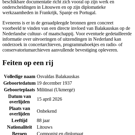
beschikbare documentatie richt zich vooral op zijn werk en
onderscheidingen in Litouwen en op zijn diplomatieke
werkzaamheden in Frankrijk, Spanje en Portugal.
Eveneens is er in de geraadpleegde bronnen geen concreet
voorbeeld te vinden van een directe invloed van Balakauskas op de
Nederlandse cultuur- of maatschappij. Voor eventuele gedetailleerde
informatie over uitvoeringen of uitzendingen in Nederland kan
onderzoek in concertarchieven, programmaboekjes en radio- of
conservatoriumarchieven aanvullende bevestiging opleveren.
Feiten op een rij
Volledige naam
Osvaldas Balakauskas
Geboortedatum
19 december 1937
Geboorteplaats
Miliūnai (Ukmergė)
Datum van
15 april 2026
overlijden
Plaats van
Onbekend
overlijden
Leeftijd
88 jaar
Nationaliteit
Litouws
Beroep
Componist en diplomaat