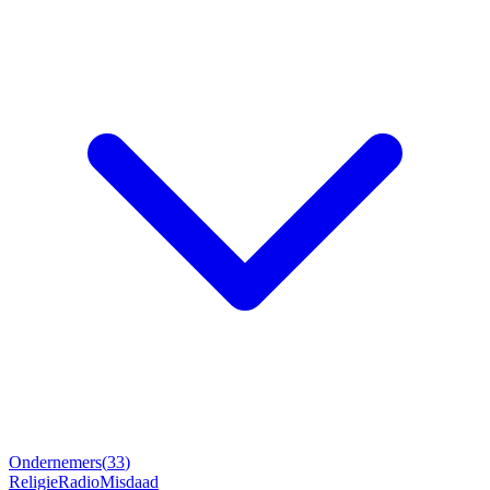
Ondernemers
(
33
)
Religie
Radio
Misdaad