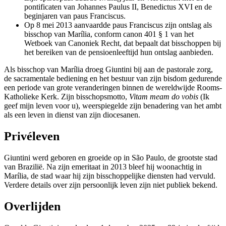
pontificaten van Johannes Paulus II, Benedictus XVI en de
beginjaren van paus Franciscus.
Op 8 mei 2013 aanvaardde paus Franciscus zijn ontslag als
bisschop van Marília, conform canon 401 § 1 van het
Wetboek van Canoniek Recht, dat bepaalt dat bisschoppen bij
het bereiken van de pensioenleeftijd hun ontslag aanbieden.
Als bisschop van Marília droeg Giuntini bij aan de pastorale zorg,
de sacramentale bediening en het bestuur van zijn bisdom gedurende
een periode van grote veranderingen binnen de wereldwijde Rooms-
Katholieke Kerk. Zijn bisschopsmotto,
Vitam meam do vobis
(Ik
geef mijn leven voor u), weerspiegelde zijn benadering van het ambt
als een leven in dienst van zijn diocesanen.
Privéleven
Giuntini werd geboren en groeide op in São Paulo, de grootste stad
van Brazilië. Na zijn emeritaat in 2013 bleef hij woonachtig in
Marília, de stad waar hij zijn bisschoppelijke diensten had vervuld.
Verdere details over zijn persoonlijk leven zijn niet publiek bekend.
Overlijden