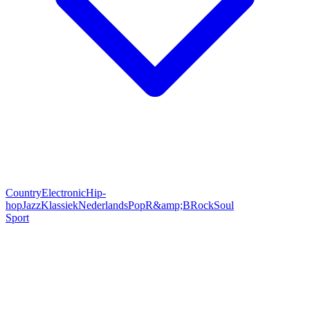
Country
Electronic
Hip-
hop
Jazz
Klassiek
Nederlands
Pop
R&amp;B
Rock
Soul
Sport