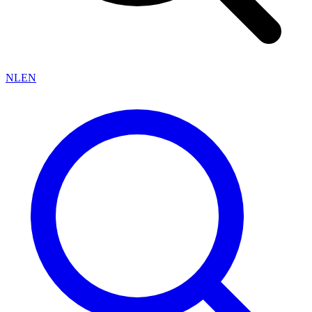
NL
EN