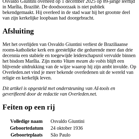
Osvaldo Giuntini overleed op 1 december 2025 op 89-jarige leeftijd
in Marília, Brazilië. De doodsoorzaak is niet publiek
bekendgemaakt. Hij overleed in de stad waar hij het grootste deel
van zijn kerkelijke loopbaan had doorgebracht.
Afsluiting
Met het overlijden van Osvaldo Giuntini verliest de Braziliaanse
rooms-katholieke kerk een geestelijke die gedurende meer dan drie
decennia een stabiele en toegewijde leiderschapsrol vervulde binnen
het bisdom Marília. Zijn motto
Vitam meam do vobis
blijft een
blijvende uitdrukking van de wijze waarop hij zijn ambt invulde. Op
Overleden.net vind je meer bekende overledenen uit de wereld van
religie en kerkelijk leven.
Dit artikel is opgesteld met ondersteuning van AI-tools en
geverifieerd door de redactie van Overleden.net.
Feiten op een rij
Volledige naam
Osvaldo Giuntini
Geboortedatum
24 oktober 1936
Geboorteplaats
São Paulo