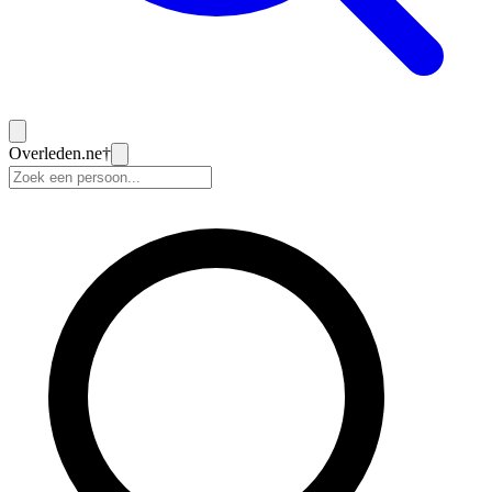
Overleden
.ne
†