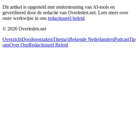
Dit artikel is opgesteld met ondersteuning van AI-tools en
geverifieerd door de redactie van Overleden.net. Lees meer over
onze werkwijze in ons
redactioneel beleid
.
©
2026
Overleden.net
Overzicht
Doodsoorzaken
Thema's
Bekende Nederlanders
Podcast
Tip
ons
Over Ons
Redactioneel Beleid