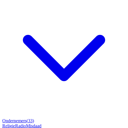
Ondernemers
(
33
)
Religie
Radio
Misdaad