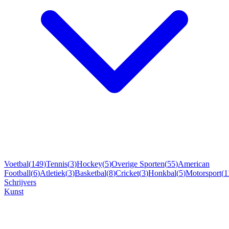
Voetbal
(
149
)
Tennis
(
3
)
Hockey
(
5
)
Overige Sporten
(
55
)
American
Football
(
6
)
Atletiek
(
3
)
Basketbal
(
8
)
Cricket
(
3
)
Honkbal
(
5
)
Motorsport
(
1
Schrijvers
Kunst