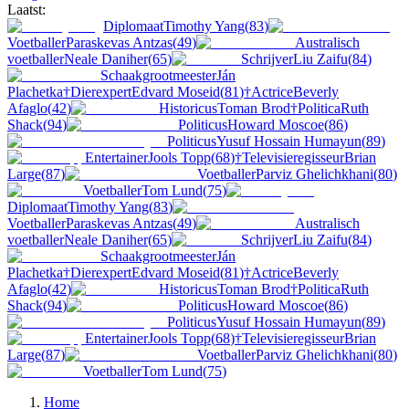
Laatst:
Diplomaat
Timothy Yang
(
83
)
Voetballer
Paraskevas Antzas
(
49
)
Australisch
voetballer
Neale Daniher
(
65
)
Schrijver
Liu Zaifu
(
84
)
Schaakgrootmeester
Ján
Plachetka
†
Dierexpert
Edvard Moseid
(
81
)
†
Actrice
Beverly
Afaglo
(
42
)
Historicus
Toman Brod
†
Politica
Ruth
Shack
(
94
)
Politicus
Howard Moscoe
(
86
)
Politicus
Yusuf Hossain Humayun
(
89
)
Entertainer
Jools Topp
(
68
)
†
Televisieregisseur
Brian
Large
(
87
)
Voetballer
Parviz Ghelichkhani
(
80
)
Voetballer
Tom Lund
(
75
)
Diplomaat
Timothy Yang
(
83
)
Voetballer
Paraskevas Antzas
(
49
)
Australisch
voetballer
Neale Daniher
(
65
)
Schrijver
Liu Zaifu
(
84
)
Schaakgrootmeester
Ján
Plachetka
†
Dierexpert
Edvard Moseid
(
81
)
†
Actrice
Beverly
Afaglo
(
42
)
Historicus
Toman Brod
†
Politica
Ruth
Shack
(
94
)
Politicus
Howard Moscoe
(
86
)
Politicus
Yusuf Hossain Humayun
(
89
)
Entertainer
Jools Topp
(
68
)
†
Televisieregisseur
Brian
Large
(
87
)
Voetballer
Parviz Ghelichkhani
(
80
)
Voetballer
Tom Lund
(
75
)
Home