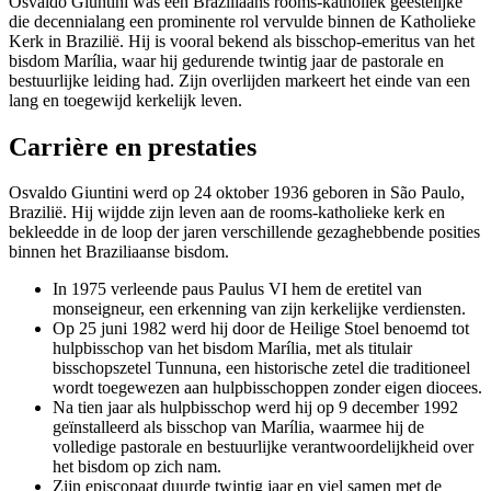
Osvaldo Giuntini was een Braziliaans rooms-katholiek geestelijke
die decennialang een prominente rol vervulde binnen de Katholieke
Kerk in Brazilië. Hij is vooral bekend als bisschop-emeritus van het
bisdom Marília, waar hij gedurende twintig jaar de pastorale en
bestuurlijke leiding had. Zijn overlijden markeert het einde van een
lang en toegewijd kerkelijk leven.
Carrière en prestaties
Osvaldo Giuntini werd op 24 oktober 1936 geboren in São Paulo,
Brazilië. Hij wijdde zijn leven aan de rooms-katholieke kerk en
bekleedde in de loop der jaren verschillende gezaghebbende posities
binnen het Braziliaanse bisdom.
In 1975 verleende paus Paulus VI hem de eretitel van
monseigneur, een erkenning van zijn kerkelijke verdiensten.
Op 25 juni 1982 werd hij door de Heilige Stoel benoemd tot
hulpbisschop van het bisdom Marília, met als titulair
bisschopszetel Tunnuna, een historische zetel die traditioneel
wordt toegewezen aan hulpbisschoppen zonder eigen diocees.
Na tien jaar als hulpbisschop werd hij op 9 december 1992
geïnstalleerd als bisschop van Marília, waarmee hij de
volledige pastorale en bestuurlijke verantwoordelijkheid over
het bisdom op zich nam.
Zijn episcopaat duurde twintig jaar en viel samen met de