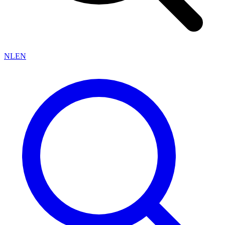
NL
EN