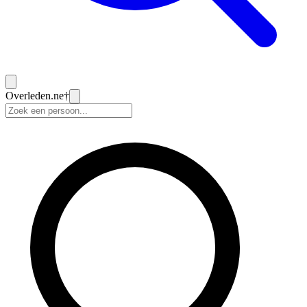
Overleden
.ne
†