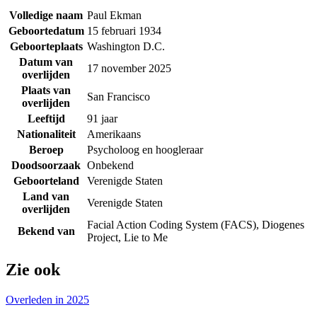
Volledige naam
Paul Ekman
Geboortedatum
15 februari 1934
Geboorteplaats
Washington D.C.
Datum van
17 november 2025
overlijden
Plaats van
San Francisco
overlijden
Leeftijd
91 jaar
Nationaliteit
Amerikaans
Beroep
Psycholoog en hoogleraar
Doodsoorzaak
Onbekend
Geboorteland
Verenigde Staten
Land van
Verenigde Staten
overlijden
Facial Action Coding System (FACS), Diogenes
Bekend van
Project, Lie to Me
Zie ook
Overleden in 2025