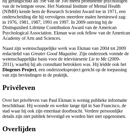
hij gerangschikt als 59e van de 100 meest prominente psychologen
van de twintigste eeuw. Het National Institute of Mental Health
(NIMH) kende hem de Research Scientist Award toe in 1971, een
onderscheiding die hij vervolgens meerdere malen hernieuwd zag:
in 1976, 1981, 1987, 1991 en 1997. In 2009 ontving hij de
Distinguished Lifetime Contribution Award van de American
Psychological Association. Ekman was ook fellow van de American
Academy of Arts and Sciences.
Naast zijn wetenschappelijke werk was Ekman van 2004 tot 2009
redactielid van
Greater Good Magazine
. Zijn onderzoek vormde de
wetenschappelijke basis voor de televisieserie
Lie to Me
(2009-
2011), waarbij hij als consultant betrokken was. Hij leidde ook het
Diogenes Project
, een onderzoeksproject gericht op de toepassing
van zijn bevindingen in de praktijk.
Privéleven
Over het privéleven van Paul Ekman is weinig publieke informatie
beschikbaar. Hij woonde en werkte lange tijd in San Francisco, de
stad waar hij ook zijn emeritaat doorbracht. Verdere persoonlijke
details zijn niet publiek bevestigd en worden hier niet opgenomen.
Overlijden