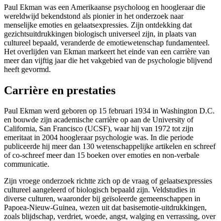
Paul Ekman was een Amerikaanse psycholoog en hoogleraar die
wereldwijd bekendstond als pionier in het onderzoek naar
menselijke emoties en gelaatsexpressies. Zijn ontdekking dat
gezichtsuitdrukkingen biologisch universeel zijn, in plaats van
cultureel bepaald, veranderde de emotiewetenschap fundamenteel.
Het overlijden van Ekman markeert het einde van een carrière van
meer dan vijftig jaar die het vakgebied van de psychologie blijvend
heeft gevormd.
Carrière en prestaties
Paul Ekman werd geboren op 15 februari 1934 in Washington D.C.
en bouwde zijn academische carrière op aan de University of
California, San Francisco (UCSF), waar hij van 1972 tot zijn
emeritaat in 2004 hoogleraar psychologie was. In die periode
publiceerde hij meer dan 130 wetenschappelijke artikelen en schreef
of co-schreef meer dan 15 boeken over emoties en non-verbale
communicatie.
Zijn vroege onderzoek richtte zich op de vraag of gelaatsexpressies
cultureel aangeleerd of biologisch bepaald zijn. Veldstudies in
diverse culturen, waaronder bij geïsoleerde gemeenschappen in
Papoea-Nieuw-Guinea, wezen uit dat basisemotie-uitdrukkingen,
zoals blijdschap, verdriet, woede, angst, walging en verrassing, over