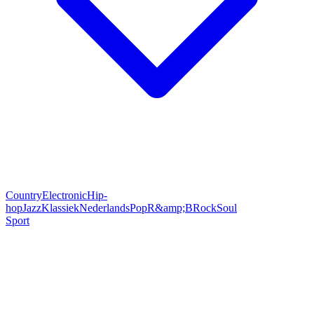
Country
Electronic
Hip-
hop
Jazz
Klassiek
Nederlands
Pop
R&amp;B
Rock
Soul
Sport