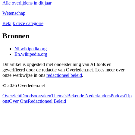
Alle overlijdens in dit jaar
Wetenschap
Bekijk deze categorie
Bronnen
Nl.wikipedia.org
En.wikipedia.org
Dit artikel is opgesteld met ondersteuning van AI-tools en
geverifieerd door de redactie van Overleden.net. Lees meer over
onze werkwijze in ons
redactioneel beleid
.
©
2026
Overleden.net
Overzicht
Doodsoorzaken
Thema's
Bekende Nederlanders
Podcast
Tip
ons
Over Ons
Redactioneel Beleid