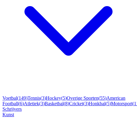
Voetbal
(
149
)
Tennis
(
3
)
Hockey
(
5
)
Overige Sporten
(
55
)
American
Football
(
6
)
Atletiek
(
3
)
Basketbal
(
8
)
Cricket
(
3
)
Honkbal
(
5
)
Motorsport
(
1
Schrijvers
Kunst