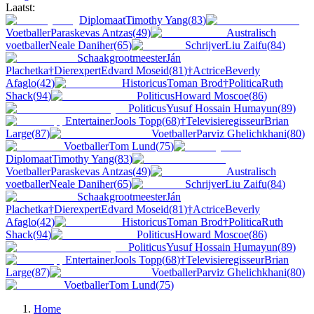
Laatst:
Diplomaat
Timothy Yang
(
83
)
Voetballer
Paraskevas Antzas
(
49
)
Australisch
voetballer
Neale Daniher
(
65
)
Schrijver
Liu Zaifu
(
84
)
Schaakgrootmeester
Ján
Plachetka
†
Dierexpert
Edvard Moseid
(
81
)
†
Actrice
Beverly
Afaglo
(
42
)
Historicus
Toman Brod
†
Politica
Ruth
Shack
(
94
)
Politicus
Howard Moscoe
(
86
)
Politicus
Yusuf Hossain Humayun
(
89
)
Entertainer
Jools Topp
(
68
)
†
Televisieregisseur
Brian
Large
(
87
)
Voetballer
Parviz Ghelichkhani
(
80
)
Voetballer
Tom Lund
(
75
)
Diplomaat
Timothy Yang
(
83
)
Voetballer
Paraskevas Antzas
(
49
)
Australisch
voetballer
Neale Daniher
(
65
)
Schrijver
Liu Zaifu
(
84
)
Schaakgrootmeester
Ján
Plachetka
†
Dierexpert
Edvard Moseid
(
81
)
†
Actrice
Beverly
Afaglo
(
42
)
Historicus
Toman Brod
†
Politica
Ruth
Shack
(
94
)
Politicus
Howard Moscoe
(
86
)
Politicus
Yusuf Hossain Humayun
(
89
)
Entertainer
Jools Topp
(
68
)
†
Televisieregisseur
Brian
Large
(
87
)
Voetballer
Parviz Ghelichkhani
(
80
)
Voetballer
Tom Lund
(
75
)
Home