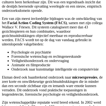
culturen heen herkenbaar zijn. Dit was een tegendraads inzicht dat
de destijds heersende opvatting weerlegde en een nieuw, empirisch
onderzoeksdomein opende.
Een van zijn meest invloedrijke bijdragen was de ontwikkeling van
het
Facial Action Coding System (FACS)
, samen met zijn collega
Wallace V. Friesen. Dit systeem catalogiseert meer dan 43
gezichtsspieren en hun combinaties, waardoor
gezichtsuitdrukkingen objectief meetbaar en reproduceerbaar
werden. FACS wordt tot op de dag van vandaag gebruikt in
uiteenlopende vakgebieden:
Psychologie en psychiatrie
Forensische wetenschap en rechtsgeneeskunde
Veiligheidsonderzoek en ondervraging
Animatie en filmproductie
Onderzoek naar kunstmatige intelligentie en computervisie
Ekman deed ook baanbrekend onderzoek naar
microexpressies
, de
zeer korte en onwillekeurige gezichtsuitdrukkingen die in minder
dan een seconde zichtbaar zijn en iemands ware emotie kunnen
verraden. Dit onderzoek vond praktische toepassingen in
leugendetectie, forensische psychologie en veiligheidsonderzoek.
Zijn wetenschappelijke reputatie werd breed erkend. In 2002 werd