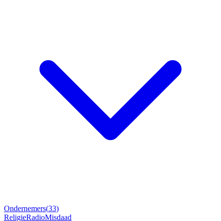
Ondernemers
(
33
)
Religie
Radio
Misdaad