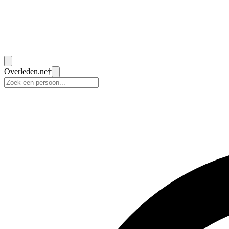
Overleden
.ne
†