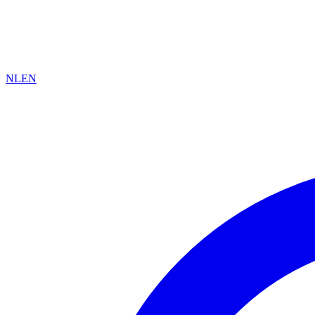
NL
EN