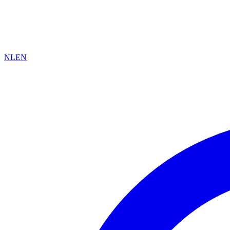
NL
EN