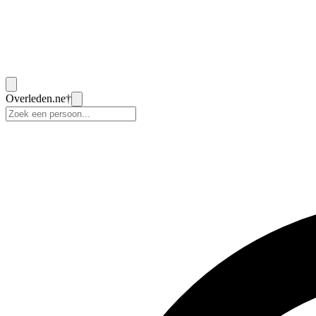
Overleden
.ne
†