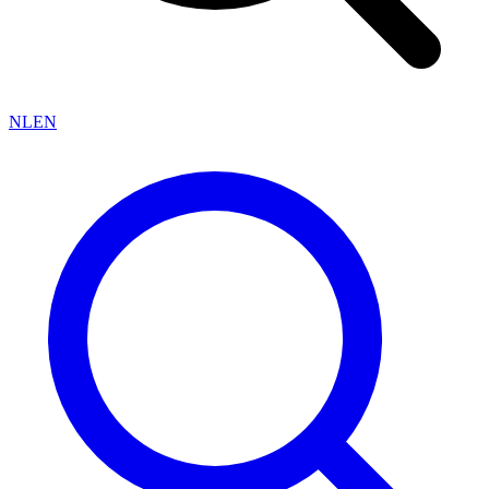
NL
EN