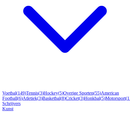
Voetbal
(
149
)
Tennis
(
3
)
Hockey
(
5
)
Overige Sporten
(
55
)
American
Football
(
6
)
Atletiek
(
3
)
Basketbal
(
8
)
Cricket
(
3
)
Honkbal
(
5
)
Motorsport
(
1
Schrijvers
Kunst