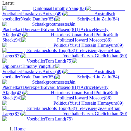
Laatst:
Diplomaat
Timothy Yang
(
83
)
Voetballer
Paraskevas Antzas
(
49
)
Australisch
voetballer
Neale Daniher
(
65
)
Schrijver
Liu Zaifu
(
84
)
Schaakgrootmeester
Ján
Plachetka
†
Dierexpert
Edvard Moseid
(
81
)
†
Actrice
Beverly
Afaglo
(
42
)
Historicus
Toman Brod
†
Politica
Ruth
Shack
(
94
)
Politicus
Howard Moscoe
(
86
)
Politicus
Yusuf Hossain Humayun
(
89
)
Entertainer
Jools Topp
(
68
)
†
Televisieregisseur
Brian
Large
(
87
)
Voetballer
Parviz Ghelichkhani
(
80
)
Voetballer
Tom Lund
(
75
)
Diplomaat
Timothy Yang
(
83
)
Voetballer
Paraskevas Antzas
(
49
)
Australisch
voetballer
Neale Daniher
(
65
)
Schrijver
Liu Zaifu
(
84
)
Schaakgrootmeester
Ján
Plachetka
†
Dierexpert
Edvard Moseid
(
81
)
†
Actrice
Beverly
Afaglo
(
42
)
Historicus
Toman Brod
†
Politica
Ruth
Shack
(
94
)
Politicus
Howard Moscoe
(
86
)
Politicus
Yusuf Hossain Humayun
(
89
)
Entertainer
Jools Topp
(
68
)
†
Televisieregisseur
Brian
Large
(
87
)
Voetballer
Parviz Ghelichkhani
(
80
)
Voetballer
Tom Lund
(
75
)
Home