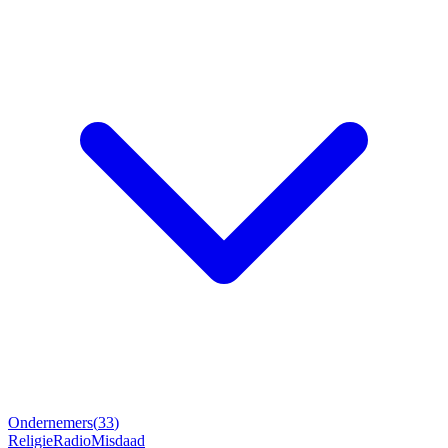
Ondernemers
(
33
)
Religie
Radio
Misdaad