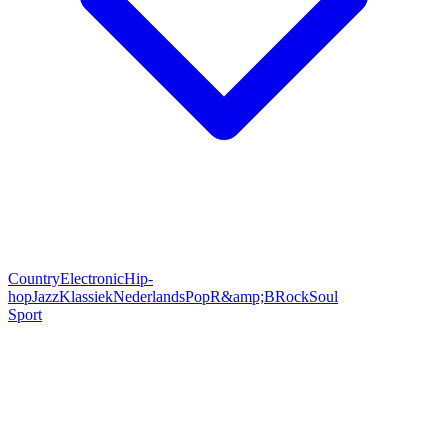
Country
Electronic
Hip-
hop
Jazz
Klassiek
Nederlands
Pop
R&amp;B
Rock
Soul
Sport