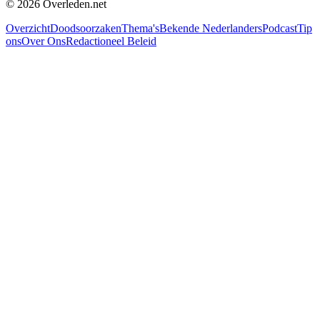
©
2026
Overleden.net
Overzicht
Doodsoorzaken
Thema's
Bekende Nederlanders
Podcast
Tip
ons
Over Ons
Redactioneel Beleid