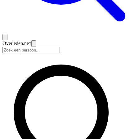
Overleden
.ne
†