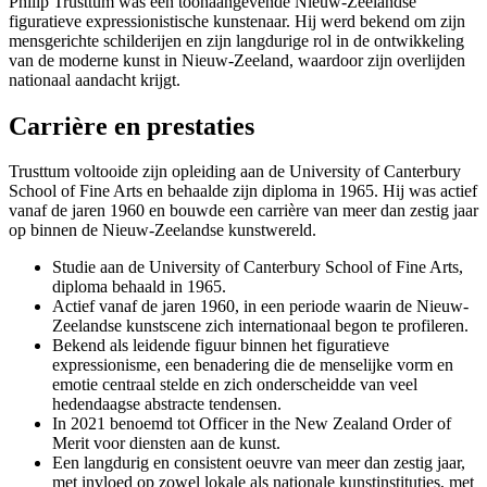
Philip Trusttum was een toonaangevende Nieuw-Zeelandse
figuratieve expressionistische kunstenaar. Hij werd bekend om zijn
mensgerichte schilderijen en zijn langdurige rol in de ontwikkeling
van de moderne kunst in Nieuw-Zeeland, waardoor zijn overlijden
nationaal aandacht krijgt.
Carrière en prestaties
Trusttum voltooide zijn opleiding aan de University of Canterbury
School of Fine Arts en behaalde zijn diploma in 1965. Hij was actief
vanaf de jaren 1960 en bouwde een carrière van meer dan zestig jaar
op binnen de Nieuw-Zeelandse kunstwereld.
Studie aan de University of Canterbury School of Fine Arts,
diploma behaald in 1965.
Actief vanaf de jaren 1960, in een periode waarin de Nieuw-
Zeelandse kunstscene zich internationaal begon te profileren.
Bekend als leidende figuur binnen het figuratieve
expressionisme, een benadering die de menselijke vorm en
emotie centraal stelde en zich onderscheidde van veel
hedendaagse abstracte tendensen.
In 2021 benoemd tot Officer in the New Zealand Order of
Merit voor diensten aan de kunst.
Een langdurig en consistent oeuvre van meer dan zestig jaar,
met invloed op zowel lokale als nationale kunstinstituties, met