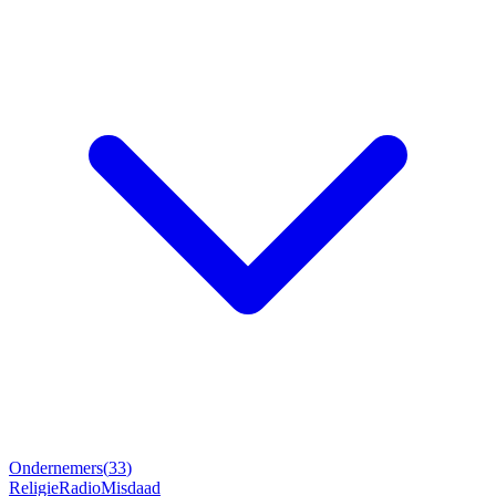
Ondernemers
(
33
)
Religie
Radio
Misdaad