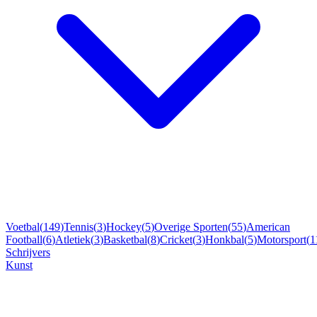
Voetbal
(
149
)
Tennis
(
3
)
Hockey
(
5
)
Overige Sporten
(
55
)
American
Football
(
6
)
Atletiek
(
3
)
Basketbal
(
8
)
Cricket
(
3
)
Honkbal
(
5
)
Motorsport
(
1
Schrijvers
Kunst