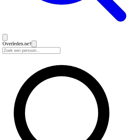
Overleden
.ne
†