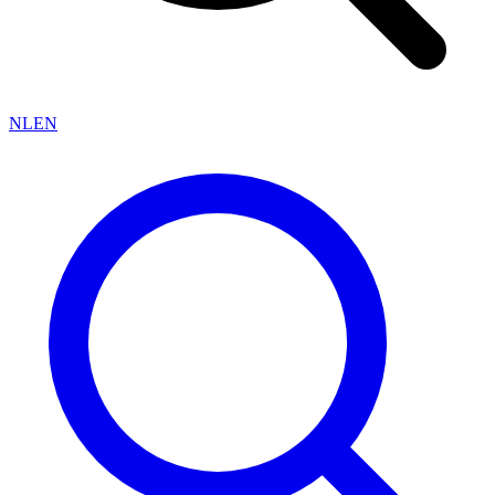
NL
EN