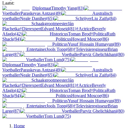
Laatst:
Diplomaat
Timothy Yang
(
83
)
Voetballer
Paraskevas Antzas
(
49
)
Australisch
voetballer
Neale Daniher
(
65
)
Schrijver
Liu Zaifu
(
84
)
Schaakgrootmeester
Ján
Plachetka
†
Dierexpert
Edvard Moseid
(
81
)
†
Actrice
Beverly
Afaglo
(
42
)
Historicus
Toman Brod
†
Politica
Ruth
Shack
(
94
)
Politicus
Howard Moscoe
(
86
)
Politicus
Yusuf Hossain Humayun
(
89
)
Entertainer
Jools Topp
(
68
)
†
Televisieregisseur
Brian
Large
(
87
)
Voetballer
Parviz Ghelichkhani
(
80
)
Voetballer
Tom Lund
(
75
)
Diplomaat
Timothy Yang
(
83
)
Voetballer
Paraskevas Antzas
(
49
)
Australisch
voetballer
Neale Daniher
(
65
)
Schrijver
Liu Zaifu
(
84
)
Schaakgrootmeester
Ján
Plachetka
†
Dierexpert
Edvard Moseid
(
81
)
†
Actrice
Beverly
Afaglo
(
42
)
Historicus
Toman Brod
†
Politica
Ruth
Shack
(
94
)
Politicus
Howard Moscoe
(
86
)
Politicus
Yusuf Hossain Humayun
(
89
)
Entertainer
Jools Topp
(
68
)
†
Televisieregisseur
Brian
Large
(
87
)
Voetballer
Parviz Ghelichkhani
(
80
)
Voetballer
Tom Lund
(
75
)
Home