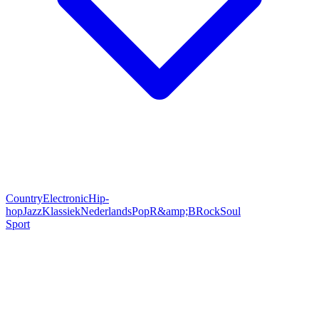
Country
Electronic
Hip-
hop
Jazz
Klassiek
Nederlands
Pop
R&amp;B
Rock
Soul
Sport