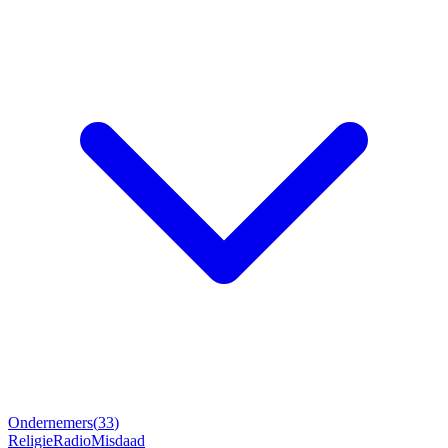
Ondernemers
(
33
)
Religie
Radio
Misdaad