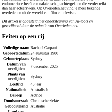
endometriose heeft een nalatenschap achtergelaten die verder reikt
dan haar acteerswerk. Op Overleden.net vind je meer bekende
overledenen uit de wereld van film en televisie.
Dit artikel is opgesteld met ondersteuning van AI-tools en
geverifieerd door de redactie van Overleden.net.
Feiten op een rij
Volledige naam
Rachael Carpani
Geboortedatum
24 augustus 1980
Geboorteplaats
Sydney
Datum van
7 december 2025
overlijden
Plaats van
Sydney
overlijden
Leeftijd
45 jaar
Nationaliteit
Australisch
Beroep
Actrice
Doodsoorzaak
Chronische ziekte
Geboorteland
Australië
Land van