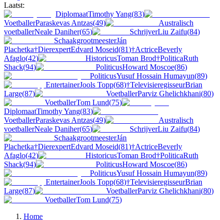
Laatst:
Diplomaat
Timothy Yang
(
83
)
Voetballer
Paraskevas Antzas
(
49
)
Australisch
voetballer
Neale Daniher
(
65
)
Schrijver
Liu Zaifu
(
84
)
Schaakgrootmeester
Ján
Plachetka
†
Dierexpert
Edvard Moseid
(
81
)
†
Actrice
Beverly
Afaglo
(
42
)
Historicus
Toman Brod
†
Politica
Ruth
Shack
(
94
)
Politicus
Howard Moscoe
(
86
)
Politicus
Yusuf Hossain Humayun
(
89
)
Entertainer
Jools Topp
(
68
)
†
Televisieregisseur
Brian
Large
(
87
)
Voetballer
Parviz Ghelichkhani
(
80
)
Voetballer
Tom Lund
(
75
)
Diplomaat
Timothy Yang
(
83
)
Voetballer
Paraskevas Antzas
(
49
)
Australisch
voetballer
Neale Daniher
(
65
)
Schrijver
Liu Zaifu
(
84
)
Schaakgrootmeester
Ján
Plachetka
†
Dierexpert
Edvard Moseid
(
81
)
†
Actrice
Beverly
Afaglo
(
42
)
Historicus
Toman Brod
†
Politica
Ruth
Shack
(
94
)
Politicus
Howard Moscoe
(
86
)
Politicus
Yusuf Hossain Humayun
(
89
)
Entertainer
Jools Topp
(
68
)
†
Televisieregisseur
Brian
Large
(
87
)
Voetballer
Parviz Ghelichkhani
(
80
)
Voetballer
Tom Lund
(
75
)
Home