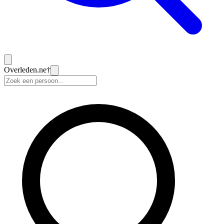
Overleden
.ne
†