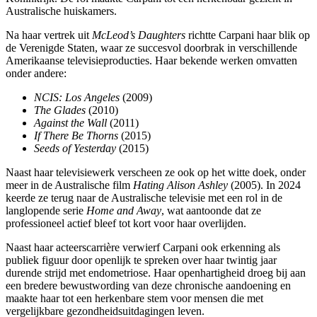
Australische huiskamers.
Na haar vertrek uit
McLeod’s Daughters
richtte Carpani haar blik op
de Verenigde Staten, waar ze succesvol doorbrak in verschillende
Amerikaanse televisieproducties. Haar bekende werken omvatten
onder andere:
NCIS: Los Angeles
(2009)
The Glades
(2010)
Against the Wall
(2011)
If There Be Thorns
(2015)
Seeds of Yesterday
(2015)
Naast haar televisiewerk verscheen ze ook op het witte doek, onder
meer in de Australische film
Hating Alison Ashley
(2005). In 2024
keerde ze terug naar de Australische televisie met een rol in de
langlopende serie
Home and Away
, wat aantoonde dat ze
professioneel actief bleef tot kort voor haar overlijden.
Naast haar acteerscarrière verwierf Carpani ook erkenning als
publiek figuur door openlijk te spreken over haar twintig jaar
durende strijd met endometriose. Haar openhartigheid droeg bij aan
een bredere bewustwording van deze chronische aandoening en
maakte haar tot een herkenbare stem voor mensen die met
vergelijkbare gezondheidsuitdagingen leven.