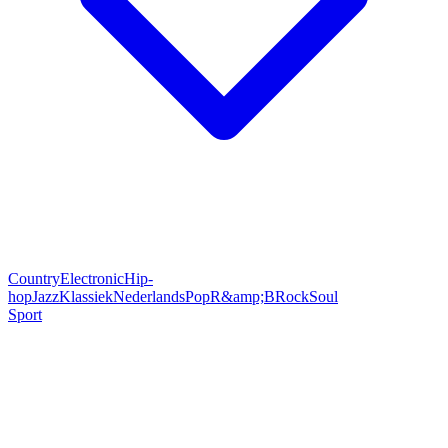
Country
Electronic
Hip-
hop
Jazz
Klassiek
Nederlands
Pop
R&amp;B
Rock
Soul
Sport