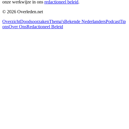
onze werkwijze in ons
redactioneel beleid
.
©
2026
Overleden.net
Overzicht
Doodsoorzaken
Thema's
Bekende Nederlanders
Podcast
Tip
ons
Over Ons
Redactioneel Beleid