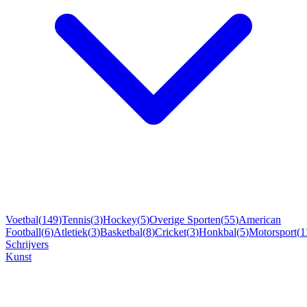
Voetbal
(
149
)
Tennis
(
3
)
Hockey
(
5
)
Overige Sporten
(
55
)
American
Football
(
6
)
Atletiek
(
3
)
Basketbal
(
8
)
Cricket
(
3
)
Honkbal
(
5
)
Motorsport
(
1
Schrijvers
Kunst