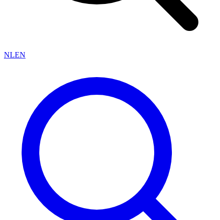
NL
EN