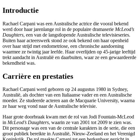
Introductie
Rachael Carpani was een Australische actrice die vooral bekend
werd door haar jarenlange rol in de populaire dramaserie
McLeod’s
Daughters
, een van de langstlopende Australische televisieseries.
Buiten haar acteerswerk stond ze ook bekend om haar openheid
over haar strijd met endometriose, een chronische aandoening
waarmee ze twintig jaar leefde. Haar overlijden op 45-jarige leeftijd
trekt aandacht in Australië en daarbuiten, waar ze een gewaardeerde
bekendheid was.
Carrière en prestaties
Rachael Carpani werd geboren op 24 augustus 1980 in Sydney,
Australië, als dochter van een Italiaanse vader en een Australische
moeder. Ze studeerde acteren aan de Macquarie University, waarna
ze haar weg vond naar de Australische televisie.
Haar grote doorbraak kwam met de rol van Jodi Fountain-McLeod
in
McLeod’s Daughters
, waarin ze van 2001 tot 2009 te zien was.
Dit personage was een van de centrale karakters in de serie, die een
groot publiek bereikte in Australië, Nieuw-Zeeland en het Verenigd
Koninkrijk. De rol maakte Carpani tot een herkenbaar gezicht in