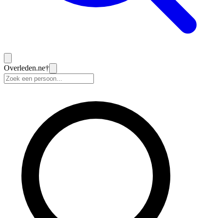
Overleden
.ne
†