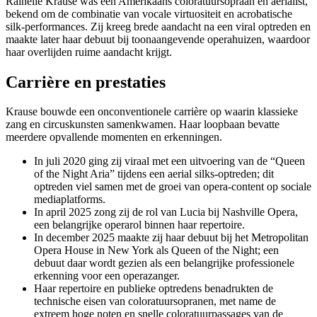
Rainelle Krause was een Amerikaans coloratuursopraan en aerialist,
bekend om de combinatie van vocale virtuositeit en acrobatische
silk-performances. Zij kreeg brede aandacht na een viral optreden en
maakte later haar debuut bij toonaangevende operahuizen, waardoor
haar overlijden ruime aandacht krijgt.
Carrière en prestaties
Krause bouwde een onconventionele carrière op waarin klassieke
zang en circuskunsten samenkwamen. Haar loopbaan bevatte
meerdere opvallende momenten en erkenningen.
In juli 2020 ging zij viraal met een uitvoering van de “Queen
of the Night Aria” tijdens een aerial silks-optreden; dit
optreden viel samen met de groei van opera-content op sociale
mediaplatforms.
In april 2025 zong zij de rol van Lucia bij Nashville Opera,
een belangrijke operarol binnen haar repertoire.
In december 2025 maakte zij haar debuut bij het Metropolitan
Opera House in New York als Queen of the Night; een
debuut daar wordt gezien als een belangrijke professionele
erkenning voor een operazanger.
Haar repertoire en publieke optredens benadrukten de
technische eisen van coloratuursopranen, met name de
extreem hoge noten en snelle coloratuurpassages van de