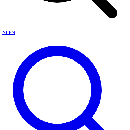
NL
EN