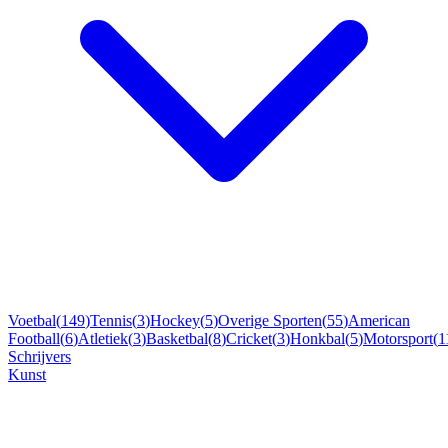
Voetbal
(
149
)
Tennis
(
3
)
Hockey
(
5
)
Overige Sporten
(
55
)
American
Football
(
6
)
Atletiek
(
3
)
Basketbal
(
8
)
Cricket
(
3
)
Honkbal
(
5
)
Motorsport
(
1
Schrijvers
Kunst