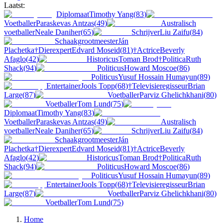
Laatst:
Diplomaat
Timothy Yang
(
83
)
Voetballer
Paraskevas Antzas
(
49
)
Australisch
voetballer
Neale Daniher
(
65
)
Schrijver
Liu Zaifu
(
84
)
Schaakgrootmeester
Ján
Plachetka
†
Dierexpert
Edvard Moseid
(
81
)
†
Actrice
Beverly
Afaglo
(
42
)
Historicus
Toman Brod
†
Politica
Ruth
Shack
(
94
)
Politicus
Howard Moscoe
(
86
)
Politicus
Yusuf Hossain Humayun
(
89
)
Entertainer
Jools Topp
(
68
)
†
Televisieregisseur
Brian
Large
(
87
)
Voetballer
Parviz Ghelichkhani
(
80
)
Voetballer
Tom Lund
(
75
)
Diplomaat
Timothy Yang
(
83
)
Voetballer
Paraskevas Antzas
(
49
)
Australisch
voetballer
Neale Daniher
(
65
)
Schrijver
Liu Zaifu
(
84
)
Schaakgrootmeester
Ján
Plachetka
†
Dierexpert
Edvard Moseid
(
81
)
†
Actrice
Beverly
Afaglo
(
42
)
Historicus
Toman Brod
†
Politica
Ruth
Shack
(
94
)
Politicus
Howard Moscoe
(
86
)
Politicus
Yusuf Hossain Humayun
(
89
)
Entertainer
Jools Topp
(
68
)
†
Televisieregisseur
Brian
Large
(
87
)
Voetballer
Parviz Ghelichkhani
(
80
)
Voetballer
Tom Lund
(
75
)
Home