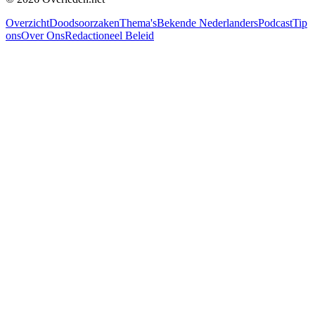
Overzicht
Doodsoorzaken
Thema's
Bekende Nederlanders
Podcast
Tip
ons
Over Ons
Redactioneel Beleid