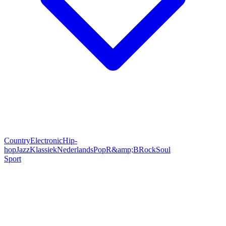
Country
Electronic
Hip-
hop
Jazz
Klassiek
Nederlands
Pop
R&amp;B
Rock
Soul
Sport