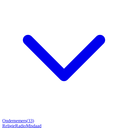
Ondernemers
(
33
)
Religie
Radio
Misdaad