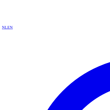
NL
EN