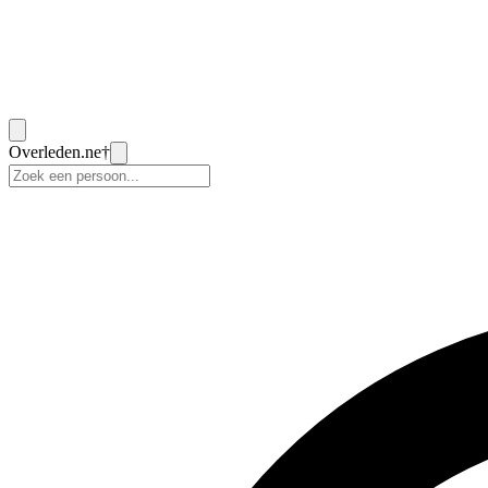
Overleden
.ne
†