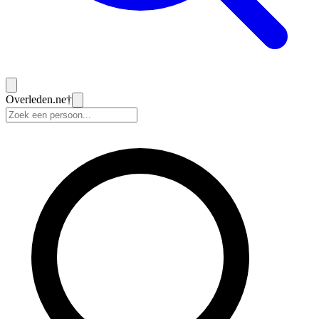
Overleden
.ne
†