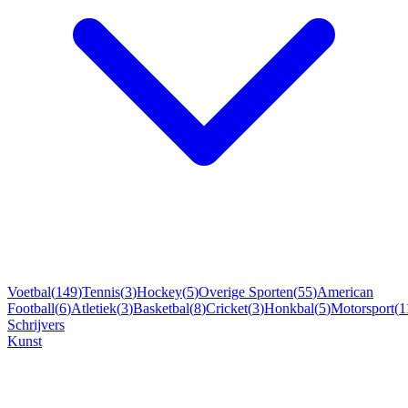
Voetbal
(
149
)
Tennis
(
3
)
Hockey
(
5
)
Overige Sporten
(
55
)
American
Football
(
6
)
Atletiek
(
3
)
Basketbal
(
8
)
Cricket
(
3
)
Honkbal
(
5
)
Motorsport
(
1
Schrijvers
Kunst