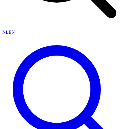
NL
EN