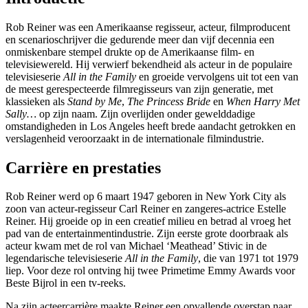
Rob Reiner was een Amerikaanse regisseur, acteur, filmproducent
en scenarioschrijver die gedurende meer dan vijf decennia een
onmiskenbare stempel drukte op de Amerikaanse film- en
televisiewereld. Hij verwierf bekendheid als acteur in de populaire
televisieserie
All in the Family
en groeide vervolgens uit tot een van
de meest gerespecteerde filmregisseurs van zijn generatie, met
klassieken als
Stand by Me
,
The Princess Bride
en
When Harry Met
Sally…
op zijn naam. Zijn overlijden onder gewelddadige
omstandigheden in Los Angeles heeft brede aandacht getrokken en
verslagenheid veroorzaakt in de internationale filmindustrie.
Carrière en prestaties
Rob Reiner werd op 6 maart 1947 geboren in New York City als
zoon van acteur-regisseur Carl Reiner en zangeres-actrice Estelle
Reiner. Hij groeide op in een creatief milieu en betrad al vroeg het
pad van de entertainmentindustrie. Zijn eerste grote doorbraak als
acteur kwam met de rol van Michael ‘Meathead’ Stivic in de
legendarische televisieserie
All in the Family
, die van 1971 tot 1979
liep. Voor deze rol ontving hij twee Primetime Emmy Awards voor
Beste Bijrol in een tv-reeks.
Na zijn acteercarrière maakte Reiner een opvallende overstap naar