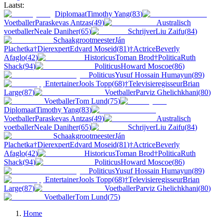
Laatst:
Diplomaat
Timothy Yang
(
83
)
Voetballer
Paraskevas Antzas
(
49
)
Australisch
voetballer
Neale Daniher
(
65
)
Schrijver
Liu Zaifu
(
84
)
Schaakgrootmeester
Ján
Plachetka
†
Dierexpert
Edvard Moseid
(
81
)
†
Actrice
Beverly
Afaglo
(
42
)
Historicus
Toman Brod
†
Politica
Ruth
Shack
(
94
)
Politicus
Howard Moscoe
(
86
)
Politicus
Yusuf Hossain Humayun
(
89
)
Entertainer
Jools Topp
(
68
)
†
Televisieregisseur
Brian
Large
(
87
)
Voetballer
Parviz Ghelichkhani
(
80
)
Voetballer
Tom Lund
(
75
)
Diplomaat
Timothy Yang
(
83
)
Voetballer
Paraskevas Antzas
(
49
)
Australisch
voetballer
Neale Daniher
(
65
)
Schrijver
Liu Zaifu
(
84
)
Schaakgrootmeester
Ján
Plachetka
†
Dierexpert
Edvard Moseid
(
81
)
†
Actrice
Beverly
Afaglo
(
42
)
Historicus
Toman Brod
†
Politica
Ruth
Shack
(
94
)
Politicus
Howard Moscoe
(
86
)
Politicus
Yusuf Hossain Humayun
(
89
)
Entertainer
Jools Topp
(
68
)
†
Televisieregisseur
Brian
Large
(
87
)
Voetballer
Parviz Ghelichkhani
(
80
)
Voetballer
Tom Lund
(
75
)
Home