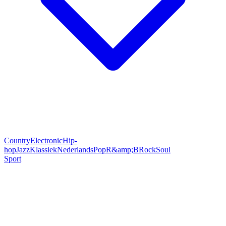
Country
Electronic
Hip-
hop
Jazz
Klassiek
Nederlands
Pop
R&amp;B
Rock
Soul
Sport