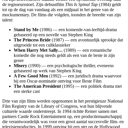
de regisseursstoel. Zijn debuutfilm
This Is Spinal Tap
(1984) geldt
tot op de dag van vandaag als een mijlpaal in het genre van de
mockumentary. De films die volgden, toonden de breedte van zijn
talent:
Stand by Me
(1986) — een komende-van-leeftijd-drama
gebaseerd op een novelle van Stephen King
The Princess Bride
(1987) — een avontuurlijk sprookje dat
uitgroeide tot een cultklassieker
When Harry Met Sally…
(1989) — een romantische
komedie die nog steeds geldt als een van de beste in zijn
genre
Misery
(1990) — een psychologische thriller, eveneens
gebaseerd op werk van Stephen King
A Few Good Men
(1992) — een juridisch drama waarvoor
hij een Oscar-nominatie ontving voor Beste Film
The American President
(1995) — een politiek drama met
een sterke cast
Drie van zijn films werden opgenomen in het prestigieuze National
Film Registry van de Library of Congress, wat hun blijvende
culturele waarde onderstreept. In 1994 richtte Reiner samen met
partners Castle Rock Entertainment op, een productiemaatschappij
die verantwoordelijk was voor een groot aantal succesvolle film- en
televisieproducties. In 1999 ontving hij een ster op de Hollywood