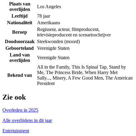
Plaats van
Los Angeles
overlijden
Leeftijd
78 jaar
Nationaliteit
Amerikaans
Regisseur, acteur, filmproducent,
Beroep
televisieproducent en scenarioschrijver
Doodsoorzaak
Steekwonden (moord)
Geboorteland
Verenigde Staten
Land van
Verenigde Staten
overlijden
All in the Family, This Is Spinal Tap, Stand by
Me, The Princess Bride, When Harry Met
Bekend van
Sally..., Misery, A Few Good Men, The American
President
Zie ook
Overleden in 2025
Alle overlijdens in dit jaar
Entertainment