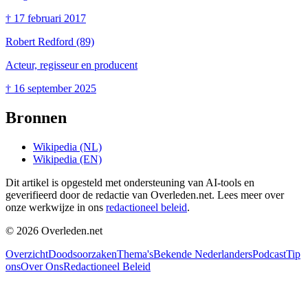
†
17 februari 2017
Robert Redford
(89)
Acteur, regisseur en producent
†
16 september 2025
Bronnen
Wikipedia (NL)
Wikipedia (EN)
Dit artikel is opgesteld met ondersteuning van AI-tools en
geverifieerd door de redactie van Overleden.net. Lees meer over
onze werkwijze in ons
redactioneel beleid
.
©
2026
Overleden.net
Overzicht
Doodsoorzaken
Thema's
Bekende Nederlanders
Podcast
Tip
ons
Over Ons
Redactioneel Beleid