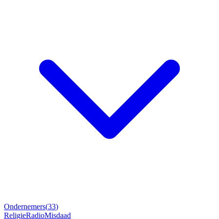
Ondernemers
(
33
)
Religie
Radio
Misdaad