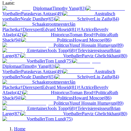
Laatst:
Diplomaat
Timothy Yang
(
83
)
Voetballer
Paraskevas Antzas
(
49
)
Australisch
voetballer
Neale Daniher
(
65
)
Schrijver
Liu Zaifu
(
84
)
Schaakgrootmeester
Ján
Plachetka
†
Dierexpert
Edvard Moseid
(
81
)
†
Actrice
Beverly
Afaglo
(
42
)
Historicus
Toman Brod
†
Politica
Ruth
Shack
(
94
)
Politicus
Howard Moscoe
(
86
)
Politicus
Yusuf Hossain Humayun
(
89
)
Entertainer
Jools Topp
(
68
)
†
Televisieregisseur
Brian
Large
(
87
)
Voetballer
Parviz Ghelichkhani
(
80
)
Voetballer
Tom Lund
(
75
)
Diplomaat
Timothy Yang
(
83
)
Voetballer
Paraskevas Antzas
(
49
)
Australisch
voetballer
Neale Daniher
(
65
)
Schrijver
Liu Zaifu
(
84
)
Schaakgrootmeester
Ján
Plachetka
†
Dierexpert
Edvard Moseid
(
81
)
†
Actrice
Beverly
Afaglo
(
42
)
Historicus
Toman Brod
†
Politica
Ruth
Shack
(
94
)
Politicus
Howard Moscoe
(
86
)
Politicus
Yusuf Hossain Humayun
(
89
)
Entertainer
Jools Topp
(
68
)
†
Televisieregisseur
Brian
Large
(
87
)
Voetballer
Parviz Ghelichkhani
(
80
)
Voetballer
Tom Lund
(
75
)
Home