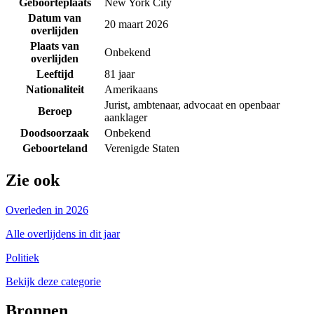
Geboorteplaats
New York City
Datum van
20 maart 2026
overlijden
Plaats van
Onbekend
overlijden
Leeftijd
81 jaar
Nationaliteit
Amerikaans
Jurist, ambtenaar, advocaat en openbaar
Beroep
aanklager
Doodsoorzaak
Onbekend
Geboorteland
Verenigde Staten
Zie ook
Overleden in 2026
Alle overlijdens in dit jaar
Politiek
Bekijk deze categorie
Bronnen