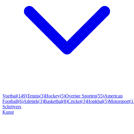
Voetbal
(
149
)
Tennis
(
3
)
Hockey
(
5
)
Overige Sporten
(
55
)
American
Football
(
6
)
Atletiek
(
3
)
Basketbal
(
8
)
Cricket
(
3
)
Honkbal
(
5
)
Motorsport
(
1
Schrijvers
Kunst