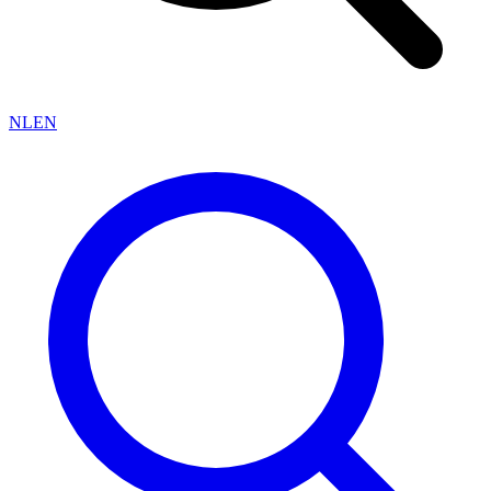
NL
EN