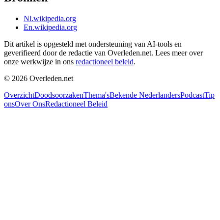
Nl.wikipedia.org
En.wikipedia.org
Dit artikel is opgesteld met ondersteuning van AI-tools en
geverifieerd door de redactie van Overleden.net. Lees meer over
onze werkwijze in ons
redactioneel beleid
.
©
2026
Overleden.net
Overzicht
Doodsoorzaken
Thema's
Bekende Nederlanders
Podcast
Tip
ons
Over Ons
Redactioneel Beleid