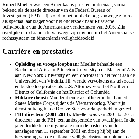
Robert Mueller was een Amerikaans jurist en ambtenaar, vooral
bekend als de zesde directeur van de Federal Bureau of
Investigation (FBI). Hij stond in het publieke oog vanwege zijn rol
als speciaal aanklager voor het onderzoek naar Russische
beïnvloeding van de Amerikaanse verkiezingen van 2016. Zijn
overlijden trekt aandacht vanwege zijn invloed op het Amerikaanse
rechtssysteem en binnenlands veiligheidsbeleid.
Carrière en prestaties
Opleiding en vroege loopbaan:
Mueller behaalde een
Bachelor of Arts aan Princeton University, een Master of Arts
aan New York University en een doctoraat in het recht aan de
Universiteit van Virginia. Hij werkte vervolgens als advocaat
en bekleedde posities als U.S. Attorney voor het Northern
District of California en het District of Columbia.
Militaire dienst:
Mueller diende als officier in het United
States Marine Corps tijdens de Vietnamoorlog. Voor zijn
dienst ontving hij de Bronze Star voor dapperheid in gevecht.
FBI-directeur (2001-2013):
Mueller was van 2001 tot 2013
directeur van de FBI, een ambtsperiode van twaalf jaar. In die
jaren leidde hij de organisatie door de nasleep van de
aanslagen van 11 september 2001 en droeg hij bij aan de
hervorming van de nationale veiligheidsstructuur binnen de