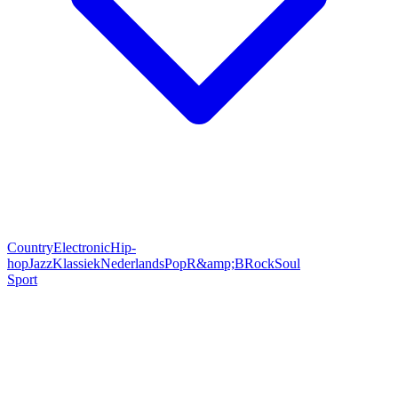
Country
Electronic
Hip-
hop
Jazz
Klassiek
Nederlands
Pop
R&amp;B
Rock
Soul
Sport