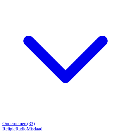
Ondernemers
(
33
)
Religie
Radio
Misdaad