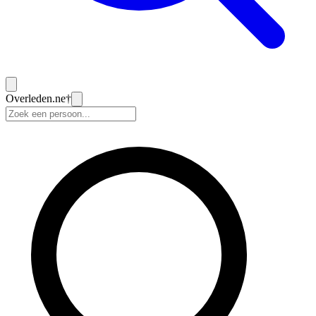
Overleden
.ne
†