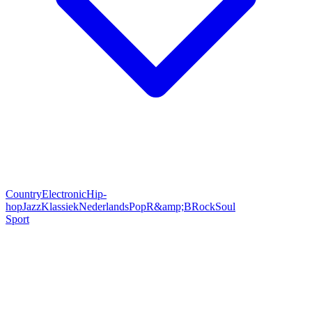
Country
Electronic
Hip-
hop
Jazz
Klassiek
Nederlands
Pop
R&amp;B
Rock
Soul
Sport