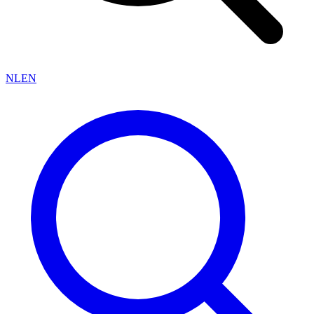
NL
EN