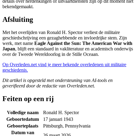
details over herdenkingen of uitvaartdiensten zijn op dit moment niet
bekendgemaakt.
Afsluiting
Met het overlijden van Ronald H. Spector verliest de militaire
geschiedschrijving een gezaghebbende en invloedrijke stem. Zijn
werk, met name
Eagle Against the Sun: The American War with
Japan
, blijft een standaard in vakliteratuur en academisch onderwijs
over de Tweede Wereldoorlog in de Stille Oceaan.
Op Overleden.net vind je meer bekende overledenen uit militaire
geschiedenis.
Dit artikel is opgesteld met ondersteuning van AI-tools en
geverifieerd door de redactie van Overleden.net.
Feiten op een rij
Volledige naam
Ronald H. Spector
Geboortedatum
17 januari 1943
Geboorteplaats
Pittsburgh, Pennsylvania
Datum van
26 maart 2026