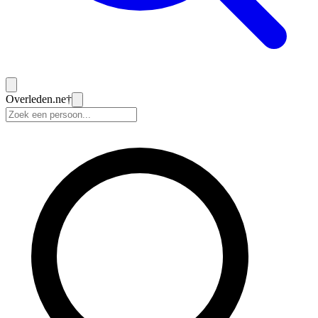
Overleden
.ne
†