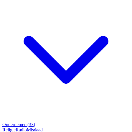
Ondernemers
(
33
)
Religie
Radio
Misdaad