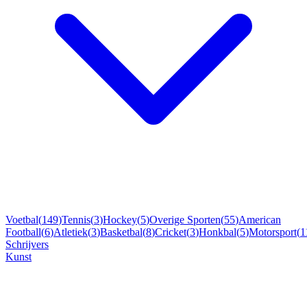
Voetbal
(
149
)
Tennis
(
3
)
Hockey
(
5
)
Overige Sporten
(
55
)
American
Football
(
6
)
Atletiek
(
3
)
Basketbal
(
8
)
Cricket
(
3
)
Honkbal
(
5
)
Motorsport
(
1
Schrijvers
Kunst