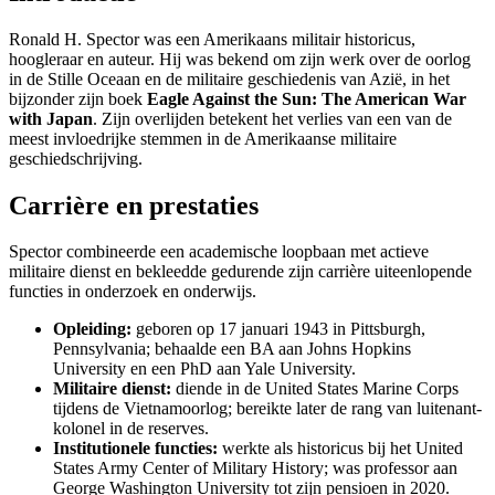
Ronald H. Spector was een Amerikaans militair historicus,
hoogleraar en auteur. Hij was bekend om zijn werk over de oorlog
in de Stille Oceaan en de militaire geschiedenis van Azië, in het
bijzonder zijn boek
Eagle Against the Sun: The American War
with Japan
. Zijn overlijden betekent het verlies van een van de
meest invloedrijke stemmen in de Amerikaanse militaire
geschiedschrijving.
Carrière en prestaties
Spector combineerde een academische loopbaan met actieve
militaire dienst en bekleedde gedurende zijn carrière uiteenlopende
functies in onderzoek en onderwijs.
Opleiding:
geboren op 17 januari 1943 in Pittsburgh,
Pennsylvania; behaalde een BA aan Johns Hopkins
University en een PhD aan Yale University.
Militaire dienst:
diende in de United States Marine Corps
tijdens de Vietnamoorlog; bereikte later de rang van luitenant-
kolonel in de reserves.
Institutionele functies:
werkte als historicus bij het United
States Army Center of Military History; was professor aan
George Washington University tot zijn pensioen in 2020.