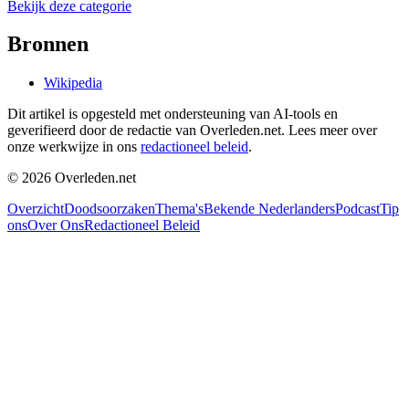
Bekijk deze categorie
Bronnen
Wikipedia
Dit artikel is opgesteld met ondersteuning van AI-tools en
geverifieerd door de redactie van Overleden.net. Lees meer over
onze werkwijze in ons
redactioneel beleid
.
©
2026
Overleden.net
Overzicht
Doodsoorzaken
Thema's
Bekende Nederlanders
Podcast
Tip
ons
Over Ons
Redactioneel Beleid