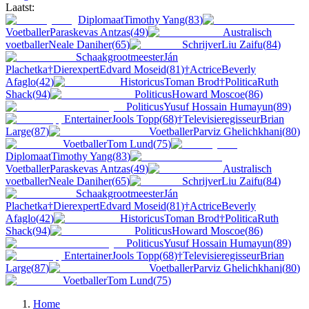
Laatst:
Diplomaat
Timothy Yang
(
83
)
Voetballer
Paraskevas Antzas
(
49
)
Australisch
voetballer
Neale Daniher
(
65
)
Schrijver
Liu Zaifu
(
84
)
Schaakgrootmeester
Ján
Plachetka
†
Dierexpert
Edvard Moseid
(
81
)
†
Actrice
Beverly
Afaglo
(
42
)
Historicus
Toman Brod
†
Politica
Ruth
Shack
(
94
)
Politicus
Howard Moscoe
(
86
)
Politicus
Yusuf Hossain Humayun
(
89
)
Entertainer
Jools Topp
(
68
)
†
Televisieregisseur
Brian
Large
(
87
)
Voetballer
Parviz Ghelichkhani
(
80
)
Voetballer
Tom Lund
(
75
)
Diplomaat
Timothy Yang
(
83
)
Voetballer
Paraskevas Antzas
(
49
)
Australisch
voetballer
Neale Daniher
(
65
)
Schrijver
Liu Zaifu
(
84
)
Schaakgrootmeester
Ján
Plachetka
†
Dierexpert
Edvard Moseid
(
81
)
†
Actrice
Beverly
Afaglo
(
42
)
Historicus
Toman Brod
†
Politica
Ruth
Shack
(
94
)
Politicus
Howard Moscoe
(
86
)
Politicus
Yusuf Hossain Humayun
(
89
)
Entertainer
Jools Topp
(
68
)
†
Televisieregisseur
Brian
Large
(
87
)
Voetballer
Parviz Ghelichkhani
(
80
)
Voetballer
Tom Lund
(
75
)
Home