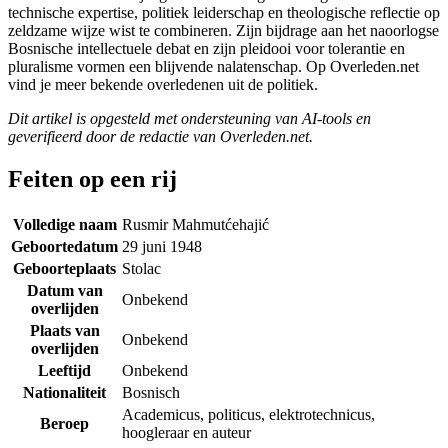
technische expertise, politiek leiderschap en theologische reflectie op
zeldzame wijze wist te combineren. Zijn bijdrage aan het naoorlogse
Bosnische intellectuele debat en zijn pleidooi voor tolerantie en
pluralisme vormen een blijvende nalatenschap. Op Overleden.net
vind je meer bekende overledenen uit de politiek.
Dit artikel is opgesteld met ondersteuning van AI-tools en
geverifieerd door de redactie van Overleden.net.
Feiten op een rij
Volledige naam
Rusmir Mahmutćehajić
Geboortedatum
29 juni 1948
Geboorteplaats
Stolac
Datum van
Onbekend
overlijden
Plaats van
Onbekend
overlijden
Leeftijd
Onbekend
Nationaliteit
Bosnisch
Academicus, politicus, elektrotechnicus,
Beroep
hoogleraar en auteur