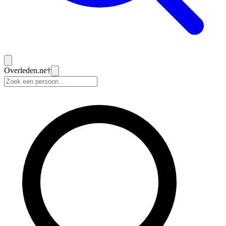
Overleden
.ne
†