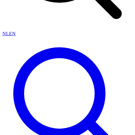
NL
EN