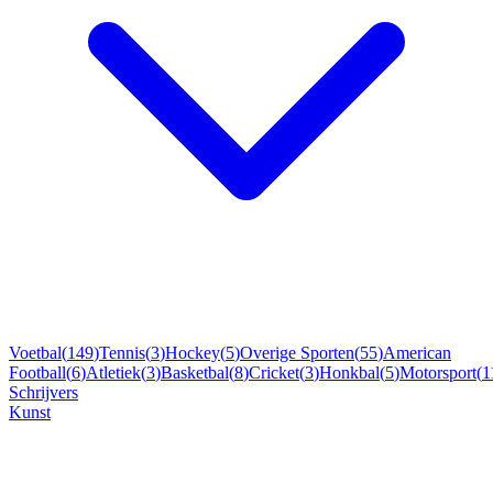
Voetbal
(
149
)
Tennis
(
3
)
Hockey
(
5
)
Overige Sporten
(
55
)
American
Football
(
6
)
Atletiek
(
3
)
Basketbal
(
8
)
Cricket
(
3
)
Honkbal
(
5
)
Motorsport
(
1
Schrijvers
Kunst