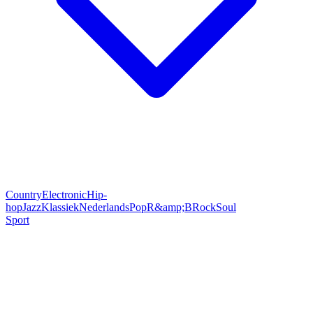
Country
Electronic
Hip-
hop
Jazz
Klassiek
Nederlands
Pop
R&amp;B
Rock
Soul
Sport