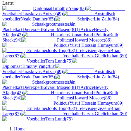
Laatst:
Diplomaat
Timothy Yang
(
83
)
Voetballer
Paraskevas Antzas
(
49
)
Australisch
voetballer
Neale Daniher
(
65
)
Schrijver
Liu Zaifu
(
84
)
Schaakgrootmeester
Ján
Plachetka
†
Dierexpert
Edvard Moseid
(
81
)
†
Actrice
Beverly
Afaglo
(
42
)
Historicus
Toman Brod
†
Politica
Ruth
Shack
(
94
)
Politicus
Howard Moscoe
(
86
)
Politicus
Yusuf Hossain Humayun
(
89
)
Entertainer
Jools Topp
(
68
)
†
Televisieregisseur
Brian
Large
(
87
)
Voetballer
Parviz Ghelichkhani
(
80
)
Voetballer
Tom Lund
(
75
)
Diplomaat
Timothy Yang
(
83
)
Voetballer
Paraskevas Antzas
(
49
)
Australisch
voetballer
Neale Daniher
(
65
)
Schrijver
Liu Zaifu
(
84
)
Schaakgrootmeester
Ján
Plachetka
†
Dierexpert
Edvard Moseid
(
81
)
†
Actrice
Beverly
Afaglo
(
42
)
Historicus
Toman Brod
†
Politica
Ruth
Shack
(
94
)
Politicus
Howard Moscoe
(
86
)
Politicus
Yusuf Hossain Humayun
(
89
)
Entertainer
Jools Topp
(
68
)
†
Televisieregisseur
Brian
Large
(
87
)
Voetballer
Parviz Ghelichkhani
(
80
)
Voetballer
Tom Lund
(
75
)
Home