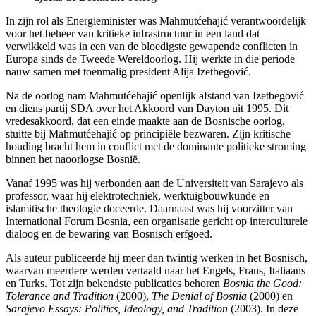
In zijn rol als Energieminister was Mahmutćehajić verantwoordelijk
voor het beheer van kritieke infrastructuur in een land dat
verwikkeld was in een van de bloedigste gewapende conflicten in
Europa sinds de Tweede Wereldoorlog. Hij werkte in die periode
nauw samen met toenmalig president Alija Izetbegović.
Na de oorlog nam Mahmutćehajić openlijk afstand van Izetbegović
en diens partij SDA over het Akkoord van Dayton uit 1995. Dit
vredesakkoord, dat een einde maakte aan de Bosnische oorlog,
stuitte bij Mahmutćehajić op principiële bezwaren. Zijn kritische
houding bracht hem in conflict met de dominante politieke stroming
binnen het naoorlogse Bosnië.
Vanaf 1995 was hij verbonden aan de Universiteit van Sarajevo als
professor, waar hij elektrotechniek, werktuigbouwkunde en
islamitische theologie doceerde. Daarnaast was hij voorzitter van
International Forum Bosnia, een organisatie gericht op interculturele
dialoog en de bewaring van Bosnisch erfgoed.
Als auteur publiceerde hij meer dan twintig werken in het Bosnisch,
waarvan meerdere werden vertaald naar het Engels, Frans, Italiaans
en Turks. Tot zijn bekendste publicaties behoren
Bosnia the Good:
Tolerance and Tradition
(2000),
The Denial of Bosnia
(2000) en
Sarajevo Essays: Politics, Ideology, and Tradition
(2003). In deze