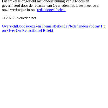
Dit artikel is opgesteld met ondersteuning van AI-tools en
geverifieerd door de redactie van Overleden.net. Lees meer over
onze werkwijze in ons
redactioneel beleid
.
©
2026
Overleden.net
Overzicht
Doodsoorzaken
Thema's
Bekende Nederlanders
Podcast
Tip
ons
Over Ons
Redactioneel Beleid