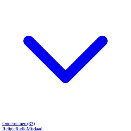
Ondernemers
(
33
)
Religie
Radio
Misdaad