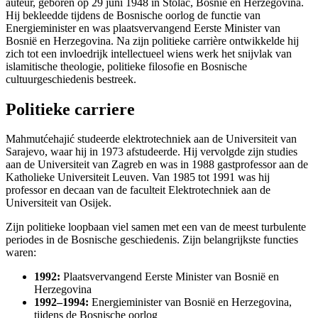
auteur, geboren op 29 juni 1948 in Stolac, Bosnië en Herzegovina.
Hij bekleedde tijdens de Bosnische oorlog de functie van
Energieminister en was plaatsvervangend Eerste Minister van
Bosnië en Herzegovina. Na zijn politieke carrière ontwikkelde hij
zich tot een invloedrijk intellectueel wiens werk het snijvlak van
islamitische theologie, politieke filosofie en Bosnische
cultuurgeschiedenis bestreek.
Politieke carriere
Mahmutćehajić studeerde elektrotechniek aan de Universiteit van
Sarajevo, waar hij in 1973 afstudeerde. Hij vervolgde zijn studies
aan de Universiteit van Zagreb en was in 1988 gastprofessor aan de
Katholieke Universiteit Leuven. Van 1985 tot 1991 was hij
professor en decaan van de faculteit Elektrotechniek aan de
Universiteit van Osijek.
Zijn politieke loopbaan viel samen met een van de meest turbulente
periodes in de Bosnische geschiedenis. Zijn belangrijkste functies
waren:
1992:
Plaatsvervangend Eerste Minister van Bosnië en
Herzegovina
1992–1994:
Energieminister van Bosnië en Herzegovina,
tijdens de Bosnische oorlog