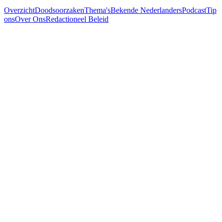
Overzicht
Doodsoorzaken
Thema's
Bekende Nederlanders
Podcast
Tip
ons
Over Ons
Redactioneel Beleid