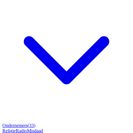
Ondernemers
(
33
)
Religie
Radio
Misdaad