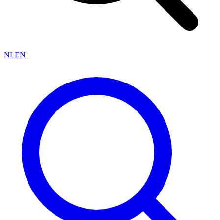
NL
EN