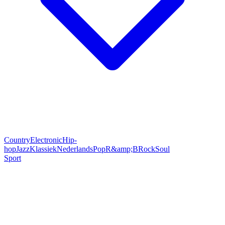
Country
Electronic
Hip-
hop
Jazz
Klassiek
Nederlands
Pop
R&amp;B
Rock
Soul
Sport