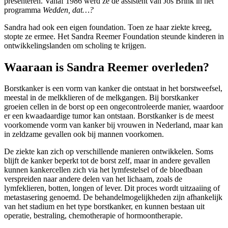
presenteren. Vanaf 1986 werd ze de assistent van Jos Brink in het
programma
Wedden, dat…?
Sandra had ook een eigen foundation. Toen ze haar ziekte kreeg,
stopte ze ermee. Het Sandra Reemer Foundation steunde kinderen in
ontwikkelingslanden om scholing te krijgen.
Waaraan is Sandra Reemer overleden?
Borstkanker is een vorm van kanker die ontstaat in het borstweefsel,
meestal in de melkklieren of de melkgangen. Bij borstkanker
groeien cellen in de borst op een ongecontroleerde manier, waardoor
er een kwaadaardige tumor kan ontstaan. Borstkanker is de meest
voorkomende vorm van kanker bij vrouwen in Nederland, maar kan
in zeldzame gevallen ook bij mannen voorkomen.
De ziekte kan zich op verschillende manieren ontwikkelen. Soms
blijft de kanker beperkt tot de borst zelf, maar in andere gevallen
kunnen kankercellen zich via het lymfestelsel of de bloedbaan
verspreiden naar andere delen van het lichaam, zoals de
lymfeklieren, botten, longen of lever. Dit proces wordt uitzaaiing of
metastasering genoemd. De behandelmogelijkheden zijn afhankelijk
van het stadium en het type borstkanker, en kunnen bestaan uit
operatie, bestraling, chemotherapie of hormoontherapie.