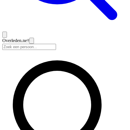
Overleden
.ne
†