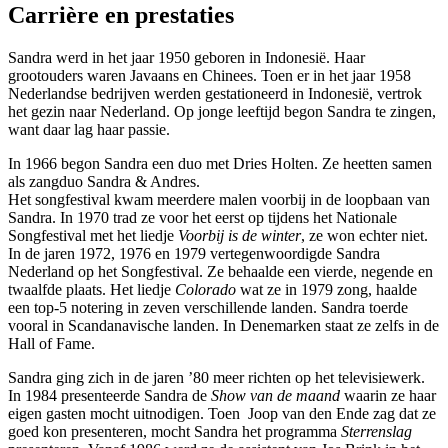
Carrière en prestaties
Sandra werd in het jaar 1950 geboren in Indonesië. Haar
grootouders waren Javaans en Chinees. Toen er in het jaar 1958
Nederlandse bedrijven werden gestationeerd in Indonesië, vertrok
het gezin naar Nederland. Op jonge leeftijd begon Sandra te zingen,
want daar lag haar passie.
In 1966 begon Sandra een duo met Dries Holten. Ze heetten samen
als zangduo Sandra & Andres.
Het songfestival kwam meerdere malen voorbij in de loopbaan van
Sandra. In 1970 trad ze voor het eerst op tijdens het Nationale
Songfestival met het liedje
Voorbij is de winter
, ze won echter niet.
In de jaren 1972, 1976 en 1979 vertegenwoordigde Sandra
Nederland op het Songfestival. Ze behaalde een vierde, negende en
twaalfde plaats. Het liedje
Colorado
wat ze in 1979 zong, haalde
een top-5 notering in zeven verschillende landen. Sandra toerde
vooral in Scandanavische landen. In Denemarken staat ze zelfs in de
Hall of Fame.
Sandra ging zich in de jaren ’80 meer richten op het televisiewerk.
In 1984 presenteerde Sandra de
Show van de maand
waarin ze haar
eigen gasten mocht uitnodigen. Toen Joop van den Ende zag dat ze
goed kon presenteren, mocht Sandra het programma
Sterrenslag