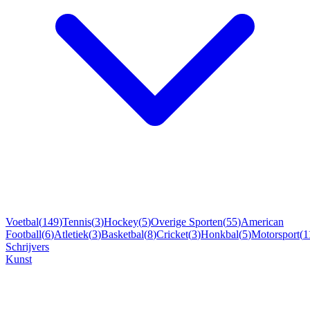
Voetbal
(
149
)
Tennis
(
3
)
Hockey
(
5
)
Overige Sporten
(
55
)
American
Football
(
6
)
Atletiek
(
3
)
Basketbal
(
8
)
Cricket
(
3
)
Honkbal
(
5
)
Motorsport
(
1
Schrijvers
Kunst