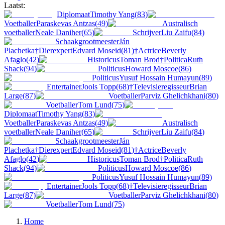
Laatst:
Diplomaat
Timothy Yang
(
83
)
Voetballer
Paraskevas Antzas
(
49
)
Australisch
voetballer
Neale Daniher
(
65
)
Schrijver
Liu Zaifu
(
84
)
Schaakgrootmeester
Ján
Plachetka
†
Dierexpert
Edvard Moseid
(
81
)
†
Actrice
Beverly
Afaglo
(
42
)
Historicus
Toman Brod
†
Politica
Ruth
Shack
(
94
)
Politicus
Howard Moscoe
(
86
)
Politicus
Yusuf Hossain Humayun
(
89
)
Entertainer
Jools Topp
(
68
)
†
Televisieregisseur
Brian
Large
(
87
)
Voetballer
Parviz Ghelichkhani
(
80
)
Voetballer
Tom Lund
(
75
)
Diplomaat
Timothy Yang
(
83
)
Voetballer
Paraskevas Antzas
(
49
)
Australisch
voetballer
Neale Daniher
(
65
)
Schrijver
Liu Zaifu
(
84
)
Schaakgrootmeester
Ján
Plachetka
†
Dierexpert
Edvard Moseid
(
81
)
†
Actrice
Beverly
Afaglo
(
42
)
Historicus
Toman Brod
†
Politica
Ruth
Shack
(
94
)
Politicus
Howard Moscoe
(
86
)
Politicus
Yusuf Hossain Humayun
(
89
)
Entertainer
Jools Topp
(
68
)
†
Televisieregisseur
Brian
Large
(
87
)
Voetballer
Parviz Ghelichkhani
(
80
)
Voetballer
Tom Lund
(
75
)
Home