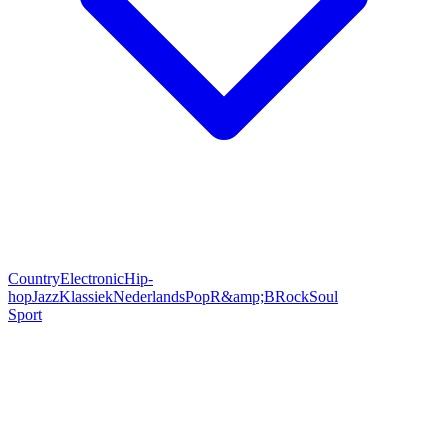
Country
Electronic
Hip-
hop
Jazz
Klassiek
Nederlands
Pop
R&amp;B
Rock
Soul
Sport