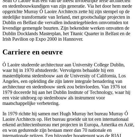
Seán Ó Laoire was een van de meest invloedrijke Ierse architecten
en stedenbouwkundigen van zijn generatie. Via het door hem mede
opgerichte Murray Ó Laoire Architects zette hij zijn stempel op de
stedelijke transformatie van Ierland, met grootschalige projecten in
Dublin en Belfast die vervallen industriegebieden omvormden tot
levendige gemengde buurten. Zijn bekendste werken omvatten de
Dublin Docklands Masterplan, het Titanic Quarter in Belfast en de
Irish Pavilion op Expo 2000 in Hannover.
Carriere en oeuvre
Ó Laoire studeerde architectuur aan University College Dublin,
waar hij in 1970 afstudeerde. Vervolgens behaalde hij een
masterdiploma stedenbouw aan de University of California, Los
Angeles, een opleiding die zijn latere integrale benadering van
architectuur en stedenbouw sterk zou beïnvloeden. Van 1976 tot
1979 doceerde hij aan het Dublin Institute of Technology, waar hij
een visie uitdroeg op stedenbouw als instrument voor
maatschappelijke verbetering.
In 1979 richtte hij samen met Hugh Murray het bureau Murray Ó
Laoire Architects op. Het bureau groeide uit tot een internationaal
erkend architectenbureau met projecten in Europa, Amerika en Azië,
en won gedurende zijn bestaan meer dan 70 nationale en
internationale prijzen. Een bijzonder hoogtepunt was de RIAI