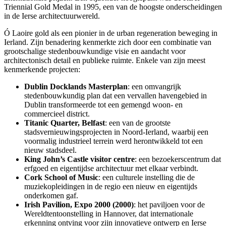
Triennial Gold Medal in 1995, een van de hoogste onderscheidingen
in de Ierse architectuurwereld.
Ó Laoire gold als een pionier in de urban regeneration beweging in
Ierland. Zijn benadering kenmerkte zich door een combinatie van
grootschalige stedenbouwkundige visie en aandacht voor
architectonisch detail en publieke ruimte. Enkele van zijn meest
kenmerkende projecten:
Dublin Docklands Masterplan
: een omvangrijk
stedenbouwkundig plan dat een vervallen havengebied in
Dublin transformeerde tot een gemengd woon- en
commercieel district.
Titanic Quarter, Belfast
: een van de grootste
stadsvernieuwingsprojecten in Noord-Ierland, waarbij een
voormalig industrieel terrein werd herontwikkeld tot een
nieuw stadsdeel.
King John’s Castle visitor centre
: een bezoekerscentrum dat
erfgoed en eigentijdse architectuur met elkaar verbindt.
Cork School of Music
: een culturele instelling die de
muziekopleidingen in de regio een nieuw en eigentijds
onderkomen gaf.
Irish Pavilion, Expo 2000 (2000)
: het paviljoen voor de
Wereldtentoonstelling in Hannover, dat internationale
erkenning ontving voor zijn innovatieve ontwerp en Ierse