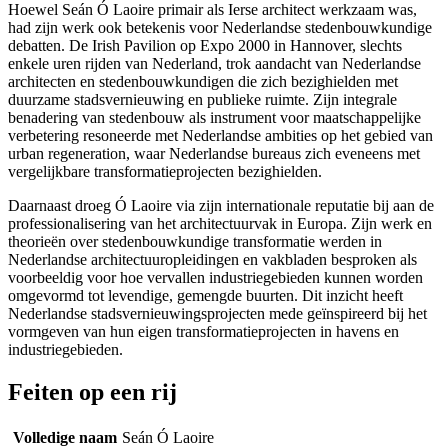
Hoewel Seán Ó Laoire primair als Ierse architect werkzaam was,
had zijn werk ook betekenis voor Nederlandse stedenbouwkundige
debatten. De Irish Pavilion op Expo 2000 in Hannover, slechts
enkele uren rijden van Nederland, trok aandacht van Nederlandse
architecten en stedenbouwkundigen die zich bezighielden met
duurzame stadsvernieuwing en publieke ruimte. Zijn integrale
benadering van stedenbouw als instrument voor maatschappelijke
verbetering resoneerde met Nederlandse ambities op het gebied van
urban regeneration, waar Nederlandse bureaus zich eveneens met
vergelijkbare transformatieprojecten bezighielden.
Daarnaast droeg Ó Laoire via zijn internationale reputatie bij aan de
professionalisering van het architectuurvak in Europa. Zijn werk en
theorieën over stedenbouwkundige transformatie werden in
Nederlandse architectuuropleidingen en vakbladen besproken als
voorbeeldig voor hoe vervallen industriegebieden kunnen worden
omgevormd tot levendige, gemengde buurten. Dit inzicht heeft
Nederlandse stadsvernieuwingsprojecten mede geïnspireerd bij het
vormgeven van hun eigen transformatieprojecten in havens en
industriegebieden.
Feiten op een rij
Volledige naam
Seán Ó Laoire