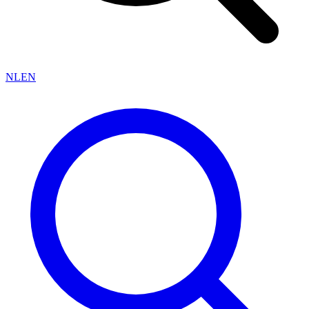
NL
EN