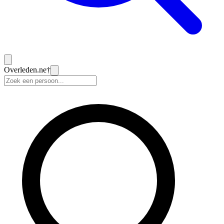
Overleden
.ne
†