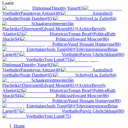
Laatst:
Diplomaat
Timothy Yang
(
83
)
Voetballer
Paraskevas Antzas
(
49
)
Australisch
voetballer
Neale Daniher
(
65
)
Schrijver
Liu Zaifu
(
84
)
Schaakgrootmeester
Ján
Plachetka
†
Dierexpert
Edvard Moseid
(
81
)
†
Actrice
Beverly
Afaglo
(
42
)
Historicus
Toman Brod
†
Politica
Ruth
Shack
(
94
)
Politicus
Howard Moscoe
(
86
)
Politicus
Yusuf Hossain Humayun
(
89
)
Entertainer
Jools Topp
(
68
)
†
Televisieregisseur
Brian
Large
(
87
)
Voetballer
Parviz Ghelichkhani
(
80
)
Voetballer
Tom Lund
(
75
)
Diplomaat
Timothy Yang
(
83
)
Voetballer
Paraskevas Antzas
(
49
)
Australisch
voetballer
Neale Daniher
(
65
)
Schrijver
Liu Zaifu
(
84
)
Schaakgrootmeester
Ján
Plachetka
†
Dierexpert
Edvard Moseid
(
81
)
†
Actrice
Beverly
Afaglo
(
42
)
Historicus
Toman Brod
†
Politica
Ruth
Shack
(
94
)
Politicus
Howard Moscoe
(
86
)
Politicus
Yusuf Hossain Humayun
(
89
)
Entertainer
Jools Topp
(
68
)
†
Televisieregisseur
Brian
Large
(
87
)
Voetballer
Parviz Ghelichkhani
(
80
)
Voetballer
Tom Lund
(
75
)
Home