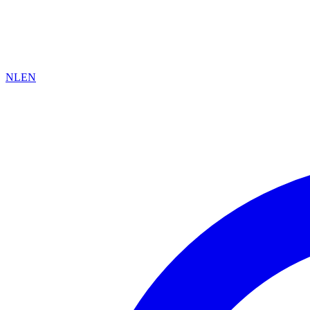
NL
EN