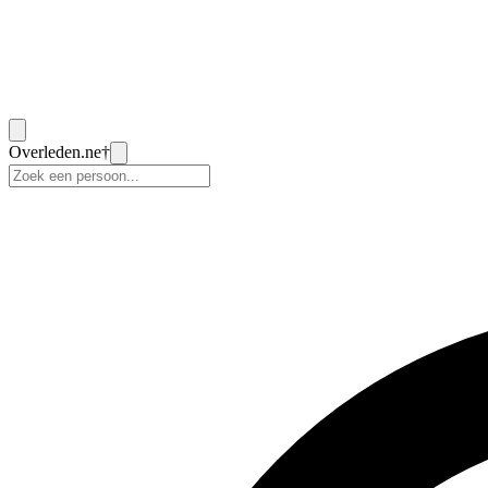
Overleden
.ne
†