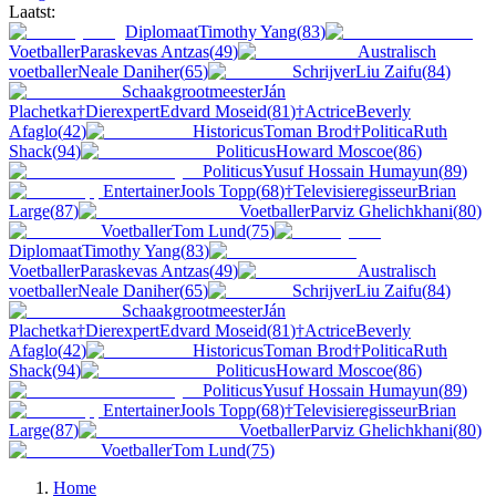
Laatst:
Diplomaat
Timothy Yang
(
83
)
Voetballer
Paraskevas Antzas
(
49
)
Australisch
voetballer
Neale Daniher
(
65
)
Schrijver
Liu Zaifu
(
84
)
Schaakgrootmeester
Ján
Plachetka
†
Dierexpert
Edvard Moseid
(
81
)
†
Actrice
Beverly
Afaglo
(
42
)
Historicus
Toman Brod
†
Politica
Ruth
Shack
(
94
)
Politicus
Howard Moscoe
(
86
)
Politicus
Yusuf Hossain Humayun
(
89
)
Entertainer
Jools Topp
(
68
)
†
Televisieregisseur
Brian
Large
(
87
)
Voetballer
Parviz Ghelichkhani
(
80
)
Voetballer
Tom Lund
(
75
)
Diplomaat
Timothy Yang
(
83
)
Voetballer
Paraskevas Antzas
(
49
)
Australisch
voetballer
Neale Daniher
(
65
)
Schrijver
Liu Zaifu
(
84
)
Schaakgrootmeester
Ján
Plachetka
†
Dierexpert
Edvard Moseid
(
81
)
†
Actrice
Beverly
Afaglo
(
42
)
Historicus
Toman Brod
†
Politica
Ruth
Shack
(
94
)
Politicus
Howard Moscoe
(
86
)
Politicus
Yusuf Hossain Humayun
(
89
)
Entertainer
Jools Topp
(
68
)
†
Televisieregisseur
Brian
Large
(
87
)
Voetballer
Parviz Ghelichkhani
(
80
)
Voetballer
Tom Lund
(
75
)
Home