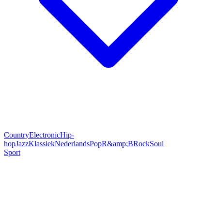
Country
Electronic
Hip-
hop
Jazz
Klassiek
Nederlands
Pop
R&amp;B
Rock
Soul
Sport