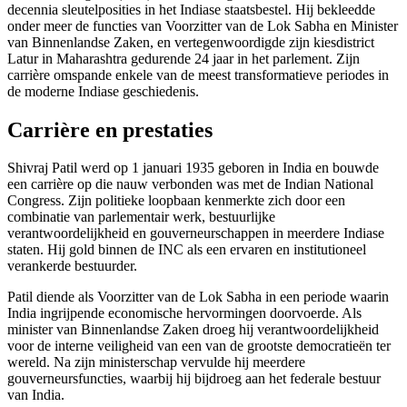
decennia sleutelposities in het Indiase staatsbestel. Hij bekleedde
onder meer de functies van Voorzitter van de Lok Sabha en Minister
van Binnenlandse Zaken, en vertegenwoordigde zijn kiesdistrict
Latur in Maharashtra gedurende 24 jaar in het parlement. Zijn
carrière omspande enkele van de meest transformatieve periodes in
de moderne Indiase geschiedenis.
Carrière en prestaties
Shivraj Patil werd op 1 januari 1935 geboren in India en bouwde
een carrière op die nauw verbonden was met de Indian National
Congress. Zijn politieke loopbaan kenmerkte zich door een
combinatie van parlementair werk, bestuurlijke
verantwoordelijkheid en gouverneurschappen in meerdere Indiase
staten. Hij gold binnen de INC als een ervaren en institutioneel
verankerde bestuurder.
Patil diende als Voorzitter van de Lok Sabha in een periode waarin
India ingrijpende economische hervormingen doorvoerde. Als
minister van Binnenlandse Zaken droeg hij verantwoordelijkheid
voor de interne veiligheid van een van de grootste democratieën ter
wereld. Na zijn ministerschap vervulde hij meerdere
gouverneursfuncties, waarbij hij bijdroeg aan het federale bestuur
van India.