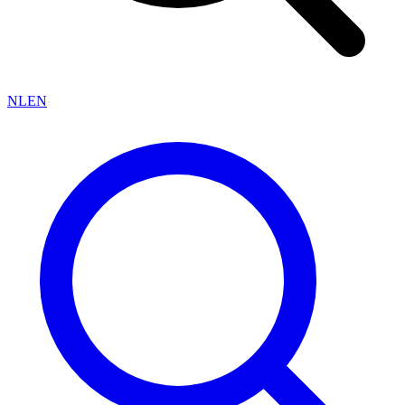
NL
EN