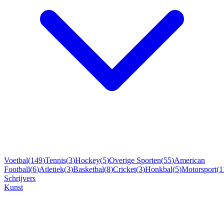
Voetbal
(
149
)
Tennis
(
3
)
Hockey
(
5
)
Overige Sporten
(
55
)
American
Football
(
6
)
Atletiek
(
3
)
Basketbal
(
8
)
Cricket
(
3
)
Honkbal
(
5
)
Motorsport
(
1
Schrijvers
Kunst