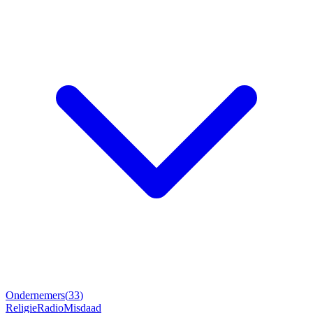
Ondernemers
(
33
)
Religie
Radio
Misdaad