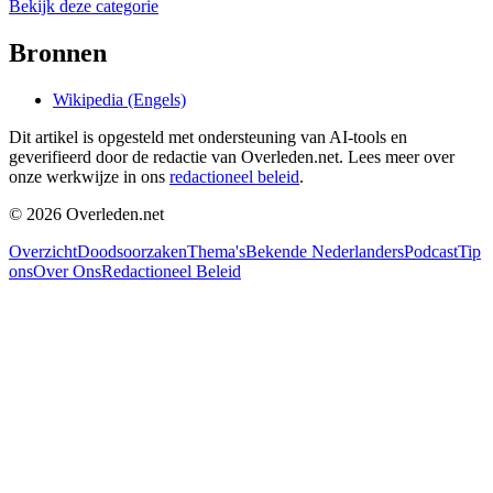
Bekijk deze categorie
Bronnen
Wikipedia (Engels)
Dit artikel is opgesteld met ondersteuning van AI-tools en
geverifieerd door de redactie van Overleden.net. Lees meer over
onze werkwijze in ons
redactioneel beleid
.
©
2026
Overleden.net
Overzicht
Doodsoorzaken
Thema's
Bekende Nederlanders
Podcast
Tip
ons
Over Ons
Redactioneel Beleid