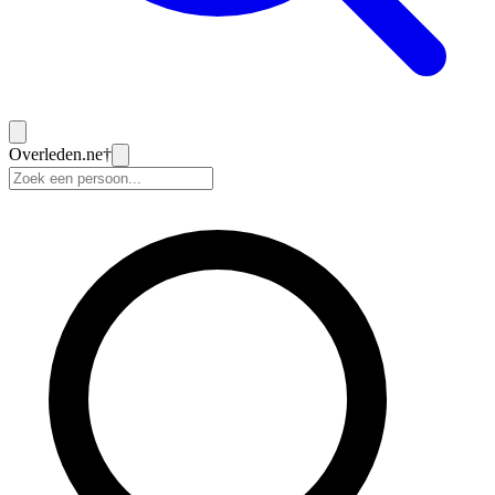
Overleden
.ne
†