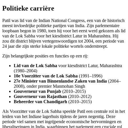
Politieke carrière
Patil was lid van de Indian National Congress, een van de historisch
meest invloedrijke politieke partijen van India. Zijn parlementaire
loopbaan begon in 1980, toen hij voor het eerst werd gekozen als lid
van de Lok Sabha voor het kiesdistrict Latur in Maharashtra. Hij
zou dit district blijven vertegenwoordigen tot 2004, een periode van
24 jaar die zijn sterke lokale politieke wortels onderstreept.
Zijn belangrijkste posities en functies op een rij:
Lid van de Lok Sabha
voor kiesdistrict Latur, Maharashtra
(1980–2004)
10e Voorzitter van de Lok Sabha
(1991–1996)
27e Minister van Binnenlandse Zaken van India
(2004–
2008), onder premier Manmohan Singh
Gouverneur van Punjab
(2010–2015)
Gouverneur van Rajasthan
(2010–2012)
Beheerder van Chandigarh
(2010–2015)
Als Voorzitter van de Lok Sabha speelde Patil een centrale rol in het
leiden van het Indiase lagerhuis tijdens de jaren negentig. Deze
periode viel samen met ingrijpende economische hervormingen en
liberaliseringen in India, waarbinnen het parlement een cruciale rol