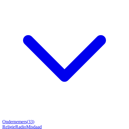
Ondernemers
(
33
)
Religie
Radio
Misdaad