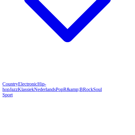
Country
Electronic
Hip-
hop
Jazz
Klassiek
Nederlands
Pop
R&amp;B
Rock
Soul
Sport