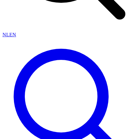
NL
EN