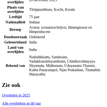
overlijden
Plaats van
Thrippunithura, Kochi, Kerala
overlijden
Leeftijd
75 jaar
Nationaliteit
Indiaas
Acteur, scenarioschrijver, filmregisseur en
Beroep
filmproducent
Doodsoorzaak
Onbekend
Geboorteland
India
Land van
India
overlijden
Nadodikkattu, Sandesam,
Vadakkunokkiyanthram, Chinthavishtayaya
Bekend van
Shyamala, Midhunam, Udayananu Tharam,
Katha Parayumpol, Njan Prakashan, Thattathin
Marayathu
Zie ook
Overleden in 2025
Alle overlijdens in dit jaar