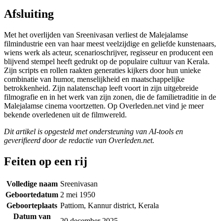
Afsluiting
Met het overlijden van Sreenivasan verliest de Malejalamse
filmindustrie een van haar meest veelzijdige en geliefde kunstenaars,
wiens werk als acteur, scenarioschrijver, regisseur en producent een
blijvend stempel heeft gedrukt op de populaire cultuur van Kerala.
Zijn scripts en rollen raakten generaties kijkers door hun unieke
combinatie van humor, menselijkheid en maatschappelijke
betrokkenheid. Zijn nalatenschap leeft voort in zijn uitgebreide
filmografie en in het werk van zijn zonen, die de familietraditie in de
Malejalamse cinema voortzetten. Op Overleden.net vind je meer
bekende overledenen uit de filmwereld.
Dit artikel is opgesteld met ondersteuning van AI-tools en
geverifieerd door de redactie van Overleden.net.
Feiten op een rij
Volledige naam
Sreenivasan
Geboortedatum
2 mei 1950
Geboorteplaats
Pattiom, Kannur district, Kerala
Datum van
20 december 2025