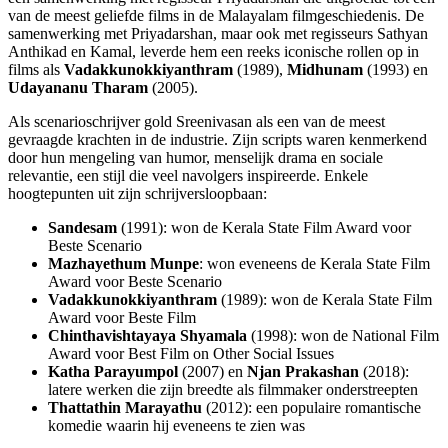
van de meest geliefde films in de Malayalam filmgeschiedenis. De
samenwerking met Priyadarshan, maar ook met regisseurs Sathyan
Anthikad en Kamal, leverde hem een reeks iconische rollen op in
films als
Vadakkunokkiyanthram
(1989),
Midhunam
(1993) en
Udayananu Tharam
(2005).
Als scenarioschrijver gold Sreenivasan als een van de meest
gevraagde krachten in de industrie. Zijn scripts waren kenmerkend
door hun mengeling van humor, menselijk drama en sociale
relevantie, een stijl die veel navolgers inspireerde. Enkele
hoogtepunten uit zijn schrijversloopbaan:
Sandesam
(1991): won de Kerala State Film Award voor
Beste Scenario
Mazhayethum Munpe
: won eveneens de Kerala State Film
Award voor Beste Scenario
Vadakkunokkiyanthram
(1989): won de Kerala State Film
Award voor Beste Film
Chinthavishtayaya Shyamala
(1998): won de National Film
Award voor Best Film on Other Social Issues
Katha Parayumpol
(2007) en
Njan Prakashan
(2018):
latere werken die zijn breedte als filmmaker onderstreepten
Thattathin Marayathu
(2012): een populaire romantische
komedie waarin hij eveneens te zien was