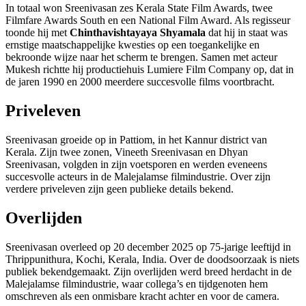
In totaal won Sreenivasan zes Kerala State Film Awards, twee
Filmfare Awards South en een National Film Award. Als regisseur
toonde hij met
Chinthavishtayaya Shyamala
dat hij in staat was
ernstige maatschappelijke kwesties op een toegankelijke en
bekroonde wijze naar het scherm te brengen. Samen met acteur
Mukesh richtte hij productiehuis Lumiere Film Company op, dat in
de jaren 1990 en 2000 meerdere succesvolle films voortbracht.
Priveleven
Sreenivasan groeide op in Pattiom, in het Kannur district van
Kerala. Zijn twee zonen, Vineeth Sreenivasan en Dhyan
Sreenivasan, volgden in zijn voetsporen en werden eveneens
succesvolle acteurs in de Malejalamse filmindustrie. Over zijn
verdere priveleven zijn geen publieke details bekend.
Overlijden
Sreenivasan overleed op 20 december 2025 op 75-jarige leeftijd in
Thrippunithura, Kochi, Kerala, India. Over de doodsoorzaak is niets
publiek bekendgemaakt. Zijn overlijden werd breed herdacht in de
Malejalamse filmindustrie, waar collega’s en tijdgenoten hem
omschreven als een onmisbare kracht achter en voor de camera.