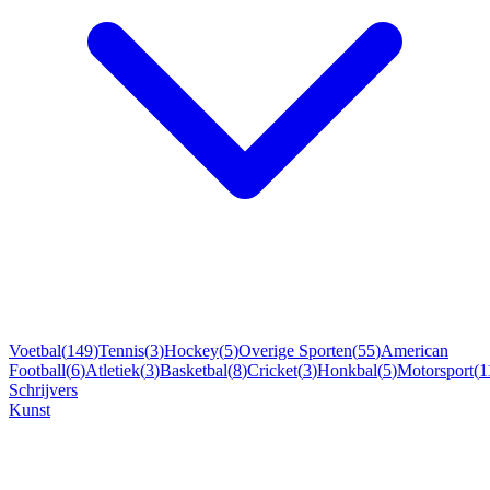
Voetbal
(
149
)
Tennis
(
3
)
Hockey
(
5
)
Overige Sporten
(
55
)
American
Football
(
6
)
Atletiek
(
3
)
Basketbal
(
8
)
Cricket
(
3
)
Honkbal
(
5
)
Motorsport
(
1
Schrijvers
Kunst