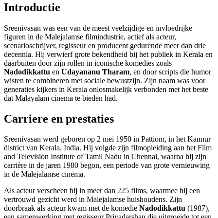
Introductie
Sreenivasan was een van de meest veelzijdige en invloedrijke
figuren in de Malejalamse filmindustrie, actief als acteur,
scenarioschrijver, regisseur en producent gedurende meer dan drie
decennia. Hij verwierf grote bekendheid bij het publiek in Kerala en
daarbuiten door zijn rollen in iconische komedies zoals
Nadodikkattu
en
Udayananu Tharam
, en door scripts die humor
wisten te combineren met sociale bewustzijn. Zijn naam was voor
generaties kijkers in Kerala onlosmakelijk verbonden met het beste
dat Malayalam cinema te bieden had.
Carriere en prestaties
Sreenivasan werd geboren op 2 mei 1950 in Pattiom, in het Kannur
district van Kerala, India. Hij volgde zijn filmopleiding aan het Film
and Television Institute of Tamil Nadu in Chennai, waarna hij zijn
carrière in de jaren 1980 begon, een periode van grote vernieuwing
in de Malejalamse cinema.
Als acteur verscheen hij in meer dan 225 films, waarmee hij een
vertrouwd gezicht werd in Malejalamse huishoudens. Zijn
doorbraak als acteur kwam met de komedie
Nadodikkattu
(1987),
een samenwerking met regisseur Priyadarshan die uitgroeide tot een