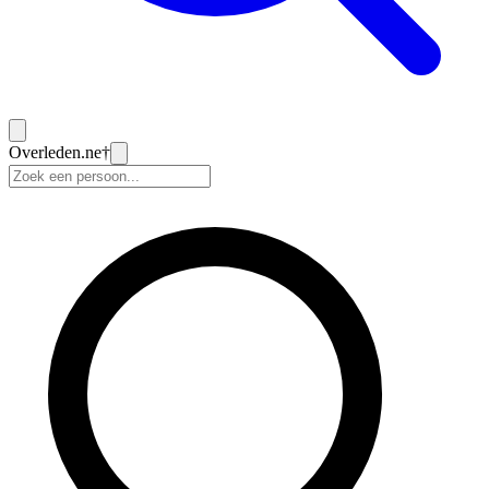
Overleden
.ne
†