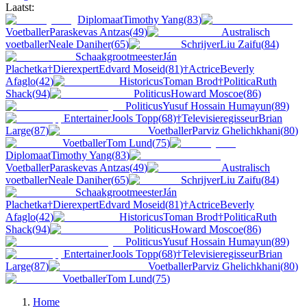
Laatst:
Diplomaat
Timothy Yang
(
83
)
Voetballer
Paraskevas Antzas
(
49
)
Australisch
voetballer
Neale Daniher
(
65
)
Schrijver
Liu Zaifu
(
84
)
Schaakgrootmeester
Ján
Plachetka
†
Dierexpert
Edvard Moseid
(
81
)
†
Actrice
Beverly
Afaglo
(
42
)
Historicus
Toman Brod
†
Politica
Ruth
Shack
(
94
)
Politicus
Howard Moscoe
(
86
)
Politicus
Yusuf Hossain Humayun
(
89
)
Entertainer
Jools Topp
(
68
)
†
Televisieregisseur
Brian
Large
(
87
)
Voetballer
Parviz Ghelichkhani
(
80
)
Voetballer
Tom Lund
(
75
)
Diplomaat
Timothy Yang
(
83
)
Voetballer
Paraskevas Antzas
(
49
)
Australisch
voetballer
Neale Daniher
(
65
)
Schrijver
Liu Zaifu
(
84
)
Schaakgrootmeester
Ján
Plachetka
†
Dierexpert
Edvard Moseid
(
81
)
†
Actrice
Beverly
Afaglo
(
42
)
Historicus
Toman Brod
†
Politica
Ruth
Shack
(
94
)
Politicus
Howard Moscoe
(
86
)
Politicus
Yusuf Hossain Humayun
(
89
)
Entertainer
Jools Topp
(
68
)
†
Televisieregisseur
Brian
Large
(
87
)
Voetballer
Parviz Ghelichkhani
(
80
)
Voetballer
Tom Lund
(
75
)
Home