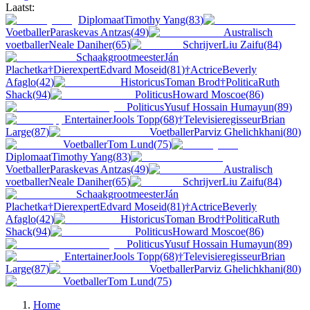
Laatst:
Diplomaat
Timothy Yang
(
83
)
Voetballer
Paraskevas Antzas
(
49
)
Australisch
voetballer
Neale Daniher
(
65
)
Schrijver
Liu Zaifu
(
84
)
Schaakgrootmeester
Ján
Plachetka
†
Dierexpert
Edvard Moseid
(
81
)
†
Actrice
Beverly
Afaglo
(
42
)
Historicus
Toman Brod
†
Politica
Ruth
Shack
(
94
)
Politicus
Howard Moscoe
(
86
)
Politicus
Yusuf Hossain Humayun
(
89
)
Entertainer
Jools Topp
(
68
)
†
Televisieregisseur
Brian
Large
(
87
)
Voetballer
Parviz Ghelichkhani
(
80
)
Voetballer
Tom Lund
(
75
)
Diplomaat
Timothy Yang
(
83
)
Voetballer
Paraskevas Antzas
(
49
)
Australisch
voetballer
Neale Daniher
(
65
)
Schrijver
Liu Zaifu
(
84
)
Schaakgrootmeester
Ján
Plachetka
†
Dierexpert
Edvard Moseid
(
81
)
†
Actrice
Beverly
Afaglo
(
42
)
Historicus
Toman Brod
†
Politica
Ruth
Shack
(
94
)
Politicus
Howard Moscoe
(
86
)
Politicus
Yusuf Hossain Humayun
(
89
)
Entertainer
Jools Topp
(
68
)
†
Televisieregisseur
Brian
Large
(
87
)
Voetballer
Parviz Ghelichkhani
(
80
)
Voetballer
Tom Lund
(
75
)
Home