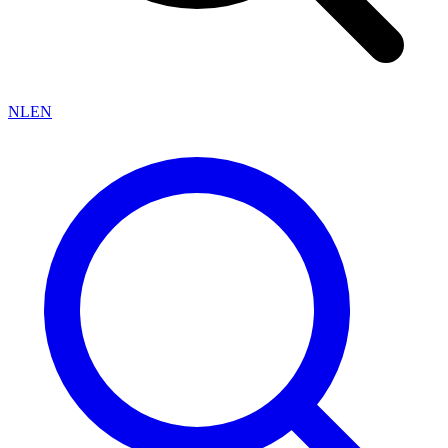
NL
EN