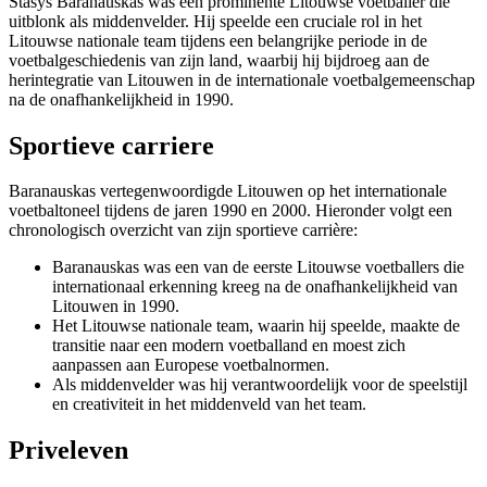
Stasys Baranauskas was een prominente Litouwse voetballer die
uitblonk als middenvelder. Hij speelde een cruciale rol in het
Litouwse nationale team tijdens een belangrijke periode in de
voetbalgeschiedenis van zijn land, waarbij hij bijdroeg aan de
herintegratie van Litouwen in de internationale voetbalgemeenschap
na de onafhankelijkheid in 1990.
Sportieve carriere
Baranauskas vertegenwoordigde Litouwen op het internationale
voetbaltoneel tijdens de jaren 1990 en 2000. Hieronder volgt een
chronologisch overzicht van zijn sportieve carrière:
Baranauskas was een van de eerste Litouwse voetballers die
internationaal erkenning kreeg na de onafhankelijkheid van
Litouwen in 1990.
Het Litouwse nationale team, waarin hij speelde, maakte de
transitie naar een modern voetballand en moest zich
aanpassen aan Europese voetbalnormen.
Als middenvelder was hij verantwoordelijk voor de speelstijl
en creativiteit in het middenveld van het team.
Priveleven