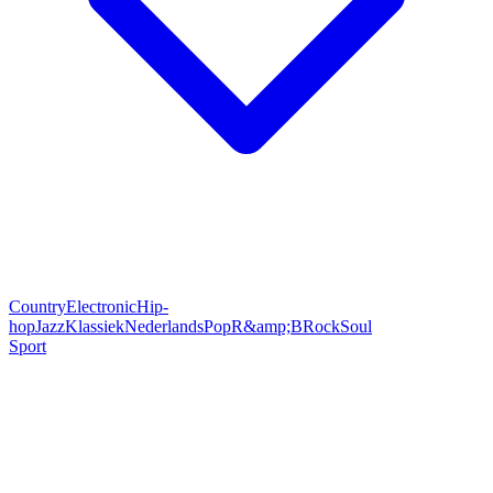
Country
Electronic
Hip-
hop
Jazz
Klassiek
Nederlands
Pop
R&amp;B
Rock
Soul
Sport