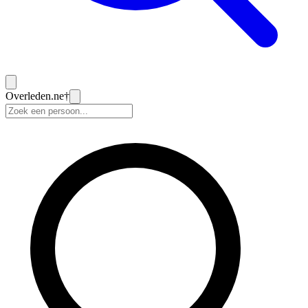
Overleden
.ne
†