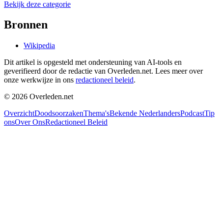
Bekijk deze categorie
Bronnen
Wikipedia
Dit artikel is opgesteld met ondersteuning van AI-tools en
geverifieerd door de redactie van Overleden.net. Lees meer over
onze werkwijze in ons
redactioneel beleid
.
©
2026
Overleden.net
Overzicht
Doodsoorzaken
Thema's
Bekende Nederlanders
Podcast
Tip
ons
Over Ons
Redactioneel Beleid