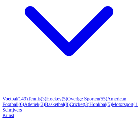
Voetbal
(
149
)
Tennis
(
3
)
Hockey
(
5
)
Overige Sporten
(
55
)
American
Football
(
6
)
Atletiek
(
3
)
Basketbal
(
8
)
Cricket
(
3
)
Honkbal
(
5
)
Motorsport
(
1
Schrijvers
Kunst