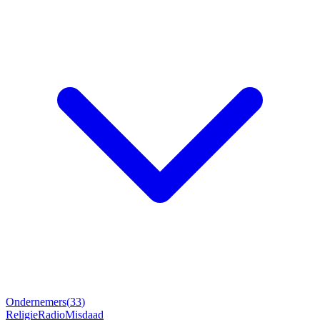
Ondernemers
(
33
)
Religie
Radio
Misdaad