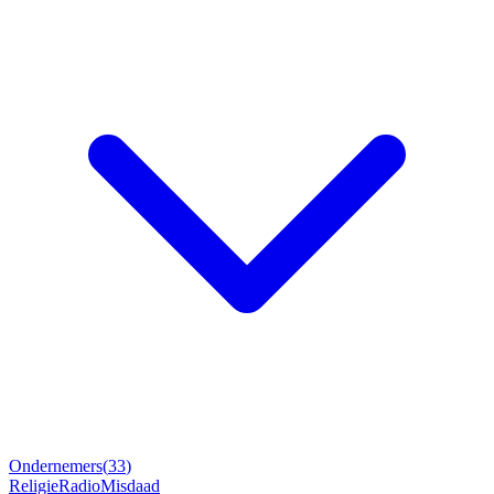
Ondernemers
(
33
)
Religie
Radio
Misdaad