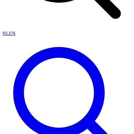
NL
EN