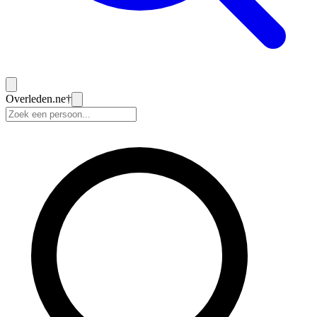
Overleden
.ne
†