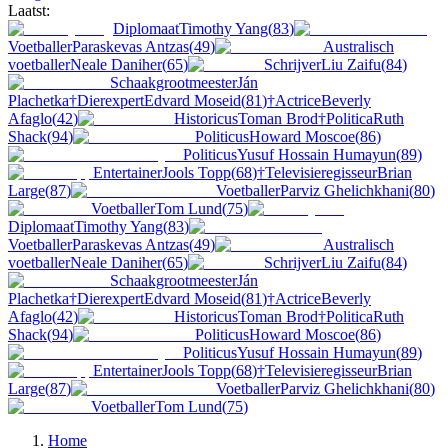
Laatst:
Diplomaat
Timothy Yang
(
83
)
Voetballer
Paraskevas Antzas
(
49
)
Australisch
voetballer
Neale Daniher
(
65
)
Schrijver
Liu Zaifu
(
84
)
Schaakgrootmeester
Ján
Plachetka
†
Dierexpert
Edvard Moseid
(
81
)
†
Actrice
Beverly
Afaglo
(
42
)
Historicus
Toman Brod
†
Politica
Ruth
Shack
(
94
)
Politicus
Howard Moscoe
(
86
)
Politicus
Yusuf Hossain Humayun
(
89
)
Entertainer
Jools Topp
(
68
)
†
Televisieregisseur
Brian
Large
(
87
)
Voetballer
Parviz Ghelichkhani
(
80
)
Voetballer
Tom Lund
(
75
)
Diplomaat
Timothy Yang
(
83
)
Voetballer
Paraskevas Antzas
(
49
)
Australisch
voetballer
Neale Daniher
(
65
)
Schrijver
Liu Zaifu
(
84
)
Schaakgrootmeester
Ján
Plachetka
†
Dierexpert
Edvard Moseid
(
81
)
†
Actrice
Beverly
Afaglo
(
42
)
Historicus
Toman Brod
†
Politica
Ruth
Shack
(
94
)
Politicus
Howard Moscoe
(
86
)
Politicus
Yusuf Hossain Humayun
(
89
)
Entertainer
Jools Topp
(
68
)
†
Televisieregisseur
Brian
Large
(
87
)
Voetballer
Parviz Ghelichkhani
(
80
)
Voetballer
Tom Lund
(
75
)
Home