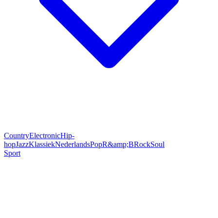
Country
Electronic
Hip-
hop
Jazz
Klassiek
Nederlands
Pop
R&amp;B
Rock
Soul
Sport