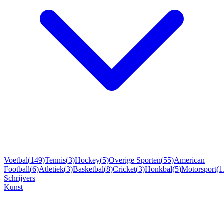
Voetbal
(
149
)
Tennis
(
3
)
Hockey
(
5
)
Overige Sporten
(
55
)
American
Football
(
6
)
Atletiek
(
3
)
Basketbal
(
8
)
Cricket
(
3
)
Honkbal
(
5
)
Motorsport
(
1
Schrijvers
Kunst