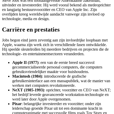
Steve Jobs was een toonaangevende Amerikaanse zakenman,
uitvinder en investeerder. Hij werd vooral bekend als medeoprichter
en langjarig bestuursvoorzitter en CEO van Apple Inc. Zijn
overlijden kreeg wereldwijde aandacht vanwege zijn invloed op
technologie, media en design.
Carrière en prestaties
Jobs begon eind jaren zeventig aan zijn invloedrijke loopbaan met
Apple, waarna zijn werk zich in verschillende fasen ontwikkelde.
Hij speelde sleutelrollen bij meerdere bedrijven en projecten die de
technologie- en entertainmentsectoren veranderden.
Apple II (1977)
: een van de eerste breed succesvol
gecommercialiseerde personal computers, die computers
gebruiksvriendelijker maakte voor huishoudens.
Macintosh (1984)
: introduceerde de grafische
gebruikersinterface aan een massapubliek, wat de manier van
werken met computers revolutioneerde.
NeXT (1985-1993)
: oprichter, voorzitter en CEO van NeXT;
het bedrijf leverde geavanceerde workstation-technologie en
werd later door Apple overgenomen.
Pixar
: belangrijke investeerder en voorzitter; onder zijn
leiderschap groeide Pixar uit tot een dominante kracht in
computeranimatie met succesvolle films zoals Toy Story en