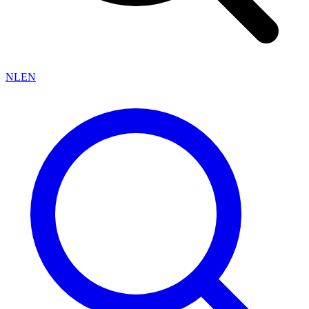
NL
EN