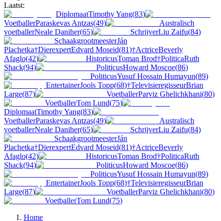
Laatst:
Diplomaat
Timothy Yang
(
83
)
Voetballer
Paraskevas Antzas
(
49
)
Australisch
voetballer
Neale Daniher
(
65
)
Schrijver
Liu Zaifu
(
84
)
Schaakgrootmeester
Ján
Plachetka
†
Dierexpert
Edvard Moseid
(
81
)
†
Actrice
Beverly
Afaglo
(
42
)
Historicus
Toman Brod
†
Politica
Ruth
Shack
(
94
)
Politicus
Howard Moscoe
(
86
)
Politicus
Yusuf Hossain Humayun
(
89
)
Entertainer
Jools Topp
(
68
)
†
Televisieregisseur
Brian
Large
(
87
)
Voetballer
Parviz Ghelichkhani
(
80
)
Voetballer
Tom Lund
(
75
)
Diplomaat
Timothy Yang
(
83
)
Voetballer
Paraskevas Antzas
(
49
)
Australisch
voetballer
Neale Daniher
(
65
)
Schrijver
Liu Zaifu
(
84
)
Schaakgrootmeester
Ján
Plachetka
†
Dierexpert
Edvard Moseid
(
81
)
†
Actrice
Beverly
Afaglo
(
42
)
Historicus
Toman Brod
†
Politica
Ruth
Shack
(
94
)
Politicus
Howard Moscoe
(
86
)
Politicus
Yusuf Hossain Humayun
(
89
)
Entertainer
Jools Topp
(
68
)
†
Televisieregisseur
Brian
Large
(
87
)
Voetballer
Parviz Ghelichkhani
(
80
)
Voetballer
Tom Lund
(
75
)
Home