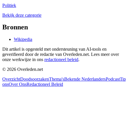
Politiek
Bekijk deze categorie
Bronnen
Wikipedia
Dit artikel is opgesteld met ondersteuning van AI-tools en
geverifieerd door de redactie van Overleden.net. Lees meer over
onze werkwijze in ons
redactioneel beleid
.
©
2026
Overleden.net
Overzicht
Doodsoorzaken
Thema's
Bekende Nederlanders
Podcast
Tip
ons
Over Ons
Redactioneel Beleid