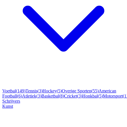
Voetbal
(
149
)
Tennis
(
3
)
Hockey
(
5
)
Overige Sporten
(
55
)
American
Football
(
6
)
Atletiek
(
3
)
Basketbal
(
8
)
Cricket
(
3
)
Honkbal
(
5
)
Motorsport
(
1
Schrijvers
Kunst