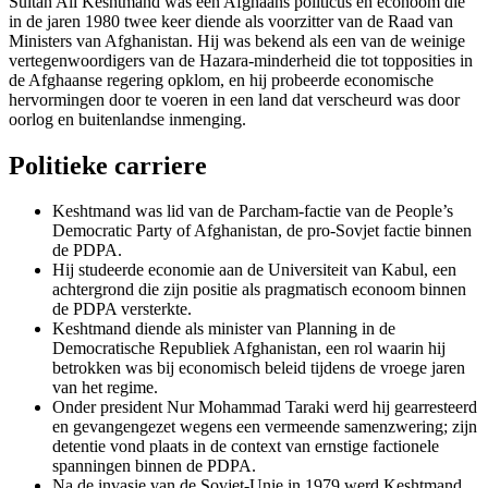
Sultan Ali Keshtmand was een Afghaans politicus en econoom die
in de jaren 1980 twee keer diende als voorzitter van de Raad van
Ministers van Afghanistan. Hij was bekend als een van de weinige
vertegenwoordigers van de Hazara-minderheid die tot topposities in
de Afghaanse regering opklom, en hij probeerde economische
hervormingen door te voeren in een land dat verscheurd was door
oorlog en buitenlandse inmenging.
Politieke carriere
Keshtmand was lid van de Parcham-factie van de People’s
Democratic Party of Afghanistan, de pro-Sovjet factie binnen
de PDPA.
Hij studeerde economie aan de Universiteit van Kabul, een
achtergrond die zijn positie als pragmatisch econoom binnen
de PDPA versterkte.
Keshtmand diende als minister van Planning in de
Democratische Republiek Afghanistan, een rol waarin hij
betrokken was bij economisch beleid tijdens de vroege jaren
van het regime.
Onder president Nur Mohammad Taraki werd hij gearresteerd
en gevangengezet wegens een vermeende samenzwering; zijn
detentie vond plaats in de context van ernstige factionele
spanningen binnen de PDPA.
Na de invasie van de Sovjet-Unie in 1979 werd Keshtmand