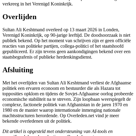
verkreeg in het Verenigd Koninkrijk.
Overlijden
Sultan Ali Keshtmand overleed op 13 maart 2026 in Londen,
Verenigd Koninkrijk, op 90-jarige leeftijd. De doodsoorzaak is niet
publiek bekend. Op het moment van schrijven zijn er geen officiële
reacties van politieke partijen, collega-politici of het staatshoofd
gepubliceerd. Er zijn tevens geen aankondigingen bekend over een
staatsbegrafenis of publieke herdenkingsdienst.
Afsluiting
Met het overlijden van Sultan Ali Keshtmand verliest de Afghaanse
politiek een ervaren econoom en bestuurder die als Hazara tot
topposities opklom en tijdens de Sovjet-Afghaanse oorlog probeerde
economische stabiliteit na te streven. Zijn loopbaan weerspiegelt de
complexe, factionele politiek van Afghanistan in de jaren 1970 en
1980 en de manier waarop internationale inmenging nationale
machtsstructuren herordende. Op Overleden.net vind je meer
bekende overledenen uit de politiek.
Dit artikel is opgesteld met ondersteuning van AI-tools en