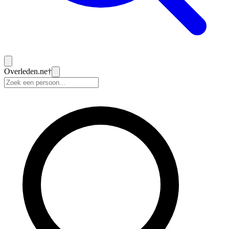
Overleden
.ne
†