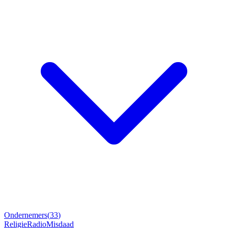
Ondernemers
(
33
)
Religie
Radio
Misdaad