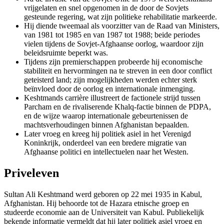
vrijgelaten en snel opgenomen in de door de Sovjets
gesteunde regering, wat zijn politieke rehabilitatie markeerde.
Hij diende tweemaal als voorzitter van de Raad van Ministers,
van 1981 tot 1985 en van 1987 tot 1988; beide periodes
vielen tijdens de Sovjet-Afghaanse oorlog, waardoor zijn
beleidsruimte beperkt was.
Tijdens zijn premierschappen probeerde hij economische
stabiliteit en hervormingen na te streven in een door conflict
geteisterd land; zijn mogelijkheden werden echter sterk
beïnvloed door de oorlog en internationale inmenging.
Keshtmands carrière illustreert de factionele strijd tussen
Parcham en de rivaliserende Khalq-factie binnen de PDPA,
en de wijze waarop internationale gebeurtenissen de
machtsverhoudingen binnen Afghanistan bepaalden.
Later vroeg en kreeg hij politiek asiel in het Verenigd
Koninkrijk, onderdeel van een bredere migratie van
Afghaanse politici en intellectuelen naar het Westen.
Priveleven
Sultan Ali Keshtmand werd geboren op 22 mei 1935 in Kabul,
Afghanistan. Hij behoorde tot de Hazara etnische groep en
studeerde economie aan de Universiteit van Kabul. Publiekelijk
bekende informatie vermeldt dat hij later politiek asiel vroeg en