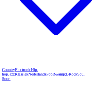
Country
Electronic
Hip-
hop
Jazz
Klassiek
Nederlands
Pop
R&amp;B
Rock
Soul
Sport