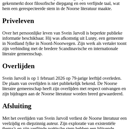
gekenmerkt door filosofische diepgang en een verfijnde taal, wat
hem een gerespecteerde stem in de Noorse literatuur maakte.
Priveleven
Over het persoonlijke leven van Svein Jarvoll is beperkte publieke
informatie beschikbaar. Hij was afkomstig uit Lurøy, een gemeente
in Nordland fylke in Noord-Noorwegen. Zijn werk als vertaler toont
zijn verbinding met de bredere Scandinavische en internationale
literaire gemeenschap.
Overlijden
Svein Jarvoll is op 1 februari 2026 op 79-jarige leeftijd overleden.
De plaats van overlijden is niet publiekelijk bekend. De Noorse
literaire gemeenschap heeft zijn overlijden met respect ontvangen en
zijn bijdragen aan de Noorse literatuur worden breed gewaardeerd.
Afsluiting
Met het overlijden van Svein Jarvoll verliest de Noorse literatuur een
veelzijdig en diepzinnig auteur. Zijn exploratie van existentiële
thema’s en zijn verfijnde poëtische stem hebben een blijvende