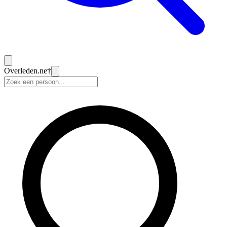
Overleden
.ne
†