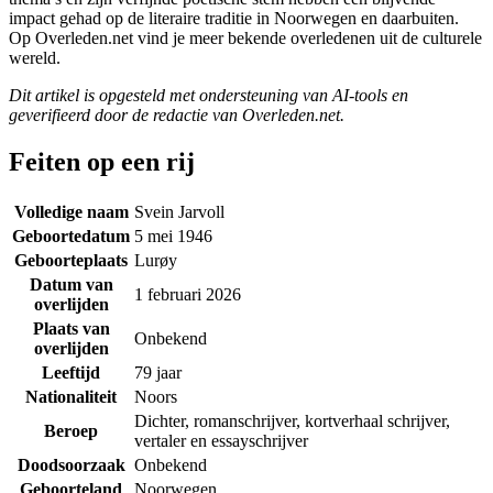
impact gehad op de literaire traditie in Noorwegen en daarbuiten.
Op Overleden.net vind je meer bekende overledenen uit de culturele
wereld.
Dit artikel is opgesteld met ondersteuning van AI-tools en
geverifieerd door de redactie van Overleden.net.
Feiten op een rij
Volledige naam
Svein Jarvoll
Geboortedatum
5 mei 1946
Geboorteplaats
Lurøy
Datum van
1 februari 2026
overlijden
Plaats van
Onbekend
overlijden
Leeftijd
79 jaar
Nationaliteit
Noors
Dichter, romanschrijver, kortverhaal schrijver,
Beroep
vertaler en essayschrijver
Doodsoorzaak
Onbekend
Geboorteland
Noorwegen