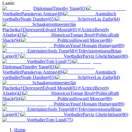
Laatst:
Diplomaat
Timothy Yang
(
83
)
Voetballer
Paraskevas Antzas
(
49
)
Australisch
voetballer
Neale Daniher
(
65
)
Schrijver
Liu Zaifu
(
84
)
Schaakgrootmeester
Ján
Plachetka
†
Dierexpert
Edvard Moseid
(
81
)
†
Actrice
Beverly
Afaglo
(
42
)
Historicus
Toman Brod
†
Politica
Ruth
Shack
(
94
)
Politicus
Howard Moscoe
(
86
)
Politicus
Yusuf Hossain Humayun
(
89
)
Entertainer
Jools Topp
(
68
)
†
Televisieregisseur
Brian
Large
(
87
)
Voetballer
Parviz Ghelichkhani
(
80
)
Voetballer
Tom Lund
(
75
)
Diplomaat
Timothy Yang
(
83
)
Voetballer
Paraskevas Antzas
(
49
)
Australisch
voetballer
Neale Daniher
(
65
)
Schrijver
Liu Zaifu
(
84
)
Schaakgrootmeester
Ján
Plachetka
†
Dierexpert
Edvard Moseid
(
81
)
†
Actrice
Beverly
Afaglo
(
42
)
Historicus
Toman Brod
†
Politica
Ruth
Shack
(
94
)
Politicus
Howard Moscoe
(
86
)
Politicus
Yusuf Hossain Humayun
(
89
)
Entertainer
Jools Topp
(
68
)
†
Televisieregisseur
Brian
Large
(
87
)
Voetballer
Parviz Ghelichkhani
(
80
)
Voetballer
Tom Lund
(
75
)
Home