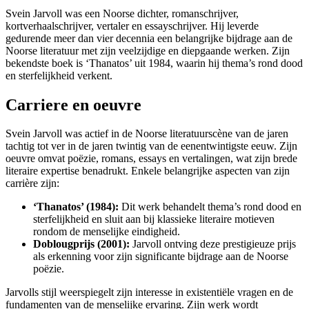
Svein Jarvoll was een Noorse dichter, romanschrijver,
kortverhaalschrijver, vertaler en essayschrijver. Hij leverde
gedurende meer dan vier decennia een belangrijke bijdrage aan de
Noorse literatuur met zijn veelzijdige en diepgaande werken. Zijn
bekendste boek is ‘Thanatos’ uit 1984, waarin hij thema’s rond dood
en sterfelijkheid verkent.
Carriere en oeuvre
Svein Jarvoll was actief in de Noorse literatuurscène van de jaren
tachtig tot ver in de jaren twintig van de eenentwintigste eeuw. Zijn
oeuvre omvat poëzie, romans, essays en vertalingen, wat zijn brede
literaire expertise benadrukt. Enkele belangrijke aspecten van zijn
carrière zijn:
‘Thanatos’ (1984):
Dit werk behandelt thema’s rond dood en
sterfelijkheid en sluit aan bij klassieke literaire motieven
rondom de menselijke eindigheid.
Doblougprijs (2001):
Jarvoll ontving deze prestigieuze prijs
als erkenning voor zijn significante bijdrage aan de Noorse
poëzie.
Jarvolls stijl weerspiegelt zijn interesse in existentiële vragen en de
fundamenten van de menselijke ervaring. Zijn werk wordt