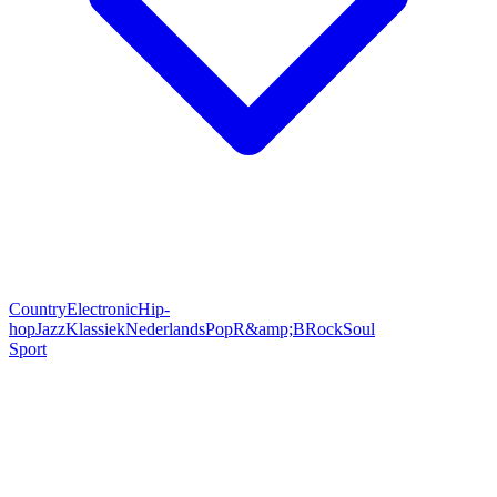
Country
Electronic
Hip-
hop
Jazz
Klassiek
Nederlands
Pop
R&amp;B
Rock
Soul
Sport