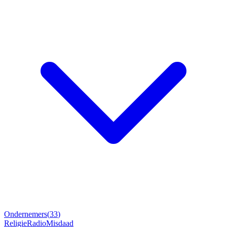
Ondernemers
(
33
)
Religie
Radio
Misdaad