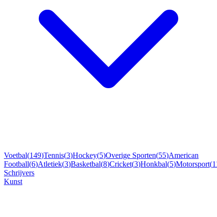
Voetbal
(
149
)
Tennis
(
3
)
Hockey
(
5
)
Overige Sporten
(
55
)
American
Football
(
6
)
Atletiek
(
3
)
Basketbal
(
8
)
Cricket
(
3
)
Honkbal
(
5
)
Motorsport
(
1
Schrijvers
Kunst