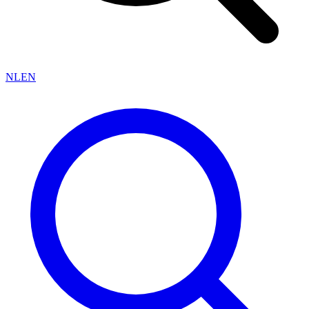
NL
EN