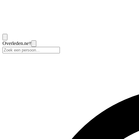
Overleden
.ne
†