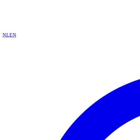
NL
EN