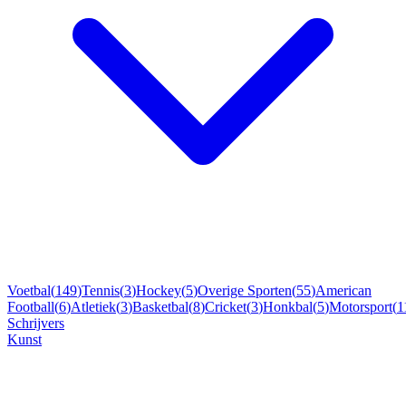
Voetbal
(
149
)
Tennis
(
3
)
Hockey
(
5
)
Overige Sporten
(
55
)
American
Football
(
6
)
Atletiek
(
3
)
Basketbal
(
8
)
Cricket
(
3
)
Honkbal
(
5
)
Motorsport
(
1
Schrijvers
Kunst