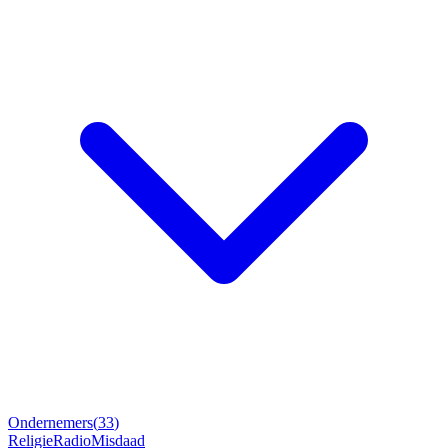
Ondernemers
(
33
)
Religie
Radio
Misdaad