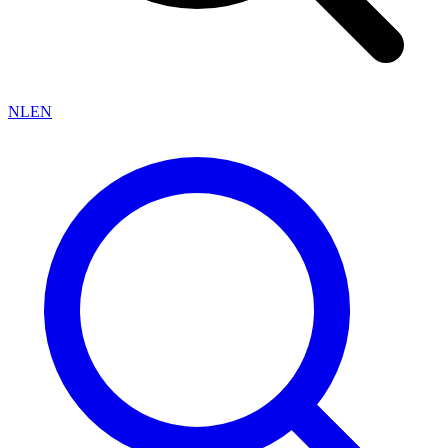
NL
EN