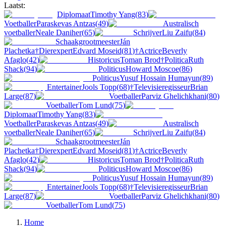
Laatst:
Diplomaat
Timothy Yang
(
83
)
Voetballer
Paraskevas Antzas
(
49
)
Australisch
voetballer
Neale Daniher
(
65
)
Schrijver
Liu Zaifu
(
84
)
Schaakgrootmeester
Ján
Plachetka
†
Dierexpert
Edvard Moseid
(
81
)
†
Actrice
Beverly
Afaglo
(
42
)
Historicus
Toman Brod
†
Politica
Ruth
Shack
(
94
)
Politicus
Howard Moscoe
(
86
)
Politicus
Yusuf Hossain Humayun
(
89
)
Entertainer
Jools Topp
(
68
)
†
Televisieregisseur
Brian
Large
(
87
)
Voetballer
Parviz Ghelichkhani
(
80
)
Voetballer
Tom Lund
(
75
)
Diplomaat
Timothy Yang
(
83
)
Voetballer
Paraskevas Antzas
(
49
)
Australisch
voetballer
Neale Daniher
(
65
)
Schrijver
Liu Zaifu
(
84
)
Schaakgrootmeester
Ján
Plachetka
†
Dierexpert
Edvard Moseid
(
81
)
†
Actrice
Beverly
Afaglo
(
42
)
Historicus
Toman Brod
†
Politica
Ruth
Shack
(
94
)
Politicus
Howard Moscoe
(
86
)
Politicus
Yusuf Hossain Humayun
(
89
)
Entertainer
Jools Topp
(
68
)
†
Televisieregisseur
Brian
Large
(
87
)
Voetballer
Parviz Ghelichkhani
(
80
)
Voetballer
Tom Lund
(
75
)
Home