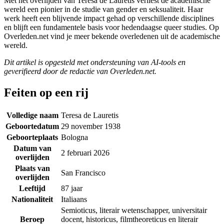
Met het overlijden van Teresa de Lauretis verliest de academische
wereld een pionier in de studie van gender en seksualiteit. Haar
werk heeft een blijvende impact gehad op verschillende disciplines
en blijft een fundamentele basis voor hedendaagse queer studies. Op
Overleden.net vind je meer bekende overledenen uit de academische
wereld.
Dit artikel is opgesteld met ondersteuning van AI-tools en
geverifieerd door de redactie van Overleden.net.
Feiten op een rij
Volledige naam
Teresa de Lauretis
Geboortedatum
29 november 1938
Geboorteplaats
Bologna
Datum van
2 februari 2026
overlijden
Plaats van
San Francisco
overlijden
Leeftijd
87 jaar
Nationaliteit
Italiaans
Semioticus, literair wetenschapper, universitair
Beroep
docent, historicus, filmtheoreticus en literair