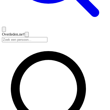
Overleden
.ne
†