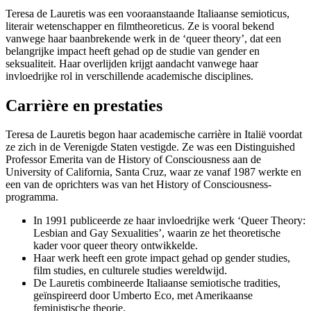
Teresa de Lauretis was een vooraanstaande Italiaanse semioticus,
literair wetenschapper en filmtheoreticus. Ze is vooral bekend
vanwege haar baanbrekende werk in de ‘queer theory’, dat een
belangrijke impact heeft gehad op de studie van gender en
seksualiteit. Haar overlijden krijgt aandacht vanwege haar
invloedrijke rol in verschillende academische disciplines.
Carrière en prestaties
Teresa de Lauretis begon haar academische carrière in Italië voordat
ze zich in de Verenigde Staten vestigde. Ze was een Distinguished
Professor Emerita van de History of Consciousness aan de
University of California, Santa Cruz, waar ze vanaf 1987 werkte en
een van de oprichters was van het History of Consciousness-
programma.
In 1991 publiceerde ze haar invloedrijke werk ‘Queer Theory:
Lesbian and Gay Sexualities’, waarin ze het theoretische
kader voor queer theory ontwikkelde.
Haar werk heeft een grote impact gehad op gender studies,
film studies, en culturele studies wereldwijd.
De Lauretis combineerde Italiaanse semiotische tradities,
geïnspireerd door Umberto Eco, met Amerikaanse
feministische theorie.