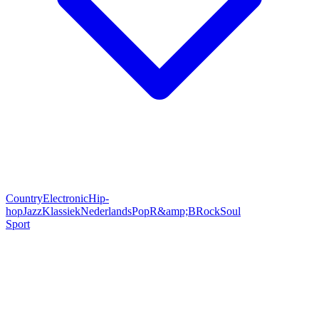
Country
Electronic
Hip-
hop
Jazz
Klassiek
Nederlands
Pop
R&amp;B
Rock
Soul
Sport