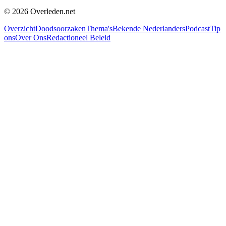
©
2026
Overleden.net
Overzicht
Doodsoorzaken
Thema's
Bekende Nederlanders
Podcast
Tip
ons
Over Ons
Redactioneel Beleid