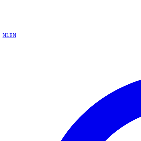
NL
EN