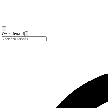
Overleden
.ne
†