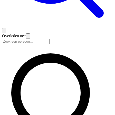
Overleden
.ne
†