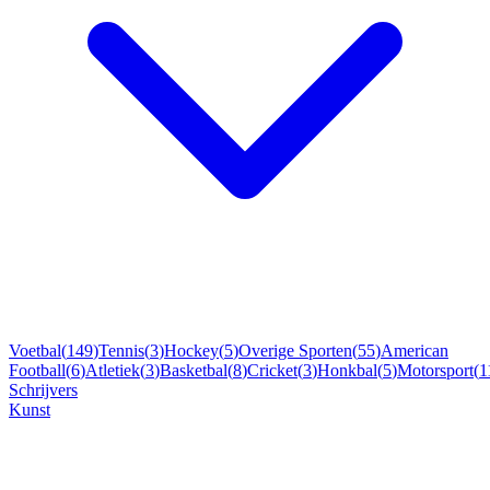
Voetbal
(
149
)
Tennis
(
3
)
Hockey
(
5
)
Overige Sporten
(
55
)
American
Football
(
6
)
Atletiek
(
3
)
Basketbal
(
8
)
Cricket
(
3
)
Honkbal
(
5
)
Motorsport
(
1
Schrijvers
Kunst