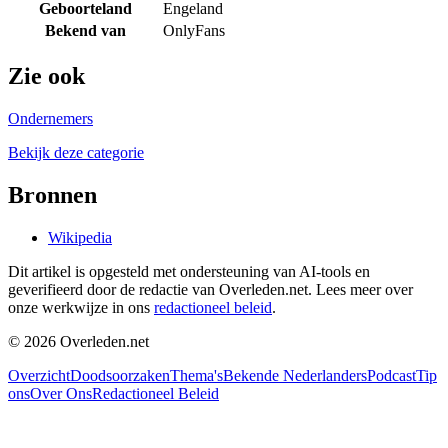
Geboorteland
Engeland
Bekend van
OnlyFans
Zie ook
Ondernemers
Bekijk deze categorie
Bronnen
Wikipedia
Dit artikel is opgesteld met ondersteuning van AI-tools en
geverifieerd door de redactie van Overleden.net. Lees meer over
onze werkwijze in ons
redactioneel beleid
.
©
2026
Overleden.net
Overzicht
Doodsoorzaken
Thema's
Bekende Nederlanders
Podcast
Tip
ons
Over Ons
Redactioneel Beleid