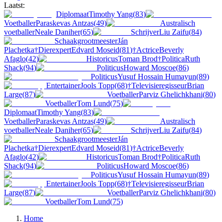
Laatst:
Diplomaat
Timothy Yang
(
83
)
Voetballer
Paraskevas Antzas
(
49
)
Australisch
voetballer
Neale Daniher
(
65
)
Schrijver
Liu Zaifu
(
84
)
Schaakgrootmeester
Ján
Plachetka
†
Dierexpert
Edvard Moseid
(
81
)
†
Actrice
Beverly
Afaglo
(
42
)
Historicus
Toman Brod
†
Politica
Ruth
Shack
(
94
)
Politicus
Howard Moscoe
(
86
)
Politicus
Yusuf Hossain Humayun
(
89
)
Entertainer
Jools Topp
(
68
)
†
Televisieregisseur
Brian
Large
(
87
)
Voetballer
Parviz Ghelichkhani
(
80
)
Voetballer
Tom Lund
(
75
)
Diplomaat
Timothy Yang
(
83
)
Voetballer
Paraskevas Antzas
(
49
)
Australisch
voetballer
Neale Daniher
(
65
)
Schrijver
Liu Zaifu
(
84
)
Schaakgrootmeester
Ján
Plachetka
†
Dierexpert
Edvard Moseid
(
81
)
†
Actrice
Beverly
Afaglo
(
42
)
Historicus
Toman Brod
†
Politica
Ruth
Shack
(
94
)
Politicus
Howard Moscoe
(
86
)
Politicus
Yusuf Hossain Humayun
(
89
)
Entertainer
Jools Topp
(
68
)
†
Televisieregisseur
Brian
Large
(
87
)
Voetballer
Parviz Ghelichkhani
(
80
)
Voetballer
Tom Lund
(
75
)
Home