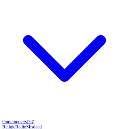
Ondernemers
(
33
)
Religie
Radio
Misdaad