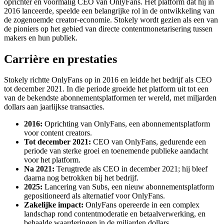
oprichter en voormalig CEO van OnlyFans. Het platform dat hij in
2016 lanceerde, speelde een belangrijke rol in de ontwikkeling van
de zogenoemde creator-economie. Stokely wordt gezien als een van
de pioniers op het gebied van directe contentmonetarisering tussen
makers en hun publiek.
Carrière en prestaties
Stokely richtte OnlyFans op in 2016 en leidde het bedrijf als CEO
tot december 2021. In die periode groeide het platform uit tot een
van de bekendste abonnementsplatformen ter wereld, met miljarden
dollars aan jaarlijkse transacties.
2016:
Oprichting van OnlyFans, een abonnementsplatform
voor content creators.
Tot december 2021:
CEO van OnlyFans, gedurende een
periode van sterke groei en toenemende publieke aandacht
voor het platform.
Na 2021:
Terugtrede als CEO in december 2021; hij bleef
daarna nog betrokken bij het bedrijf.
2025:
Lancering van Subs, een nieuw abonnementsplatform
gepositioneerd als alternatief voor OnlyFans.
Zakelijke impact:
OnlyFans opereerde in een complex
landschap rond contentmoderatie en betaalverwerking, en
behaalde waarderingen in de miljarden dollars.