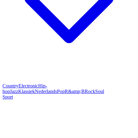
Country
Electronic
Hip-
hop
Jazz
Klassiek
Nederlands
Pop
R&amp;B
Rock
Soul
Sport