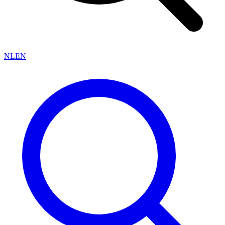
NL
EN