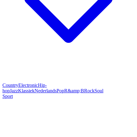
Country
Electronic
Hip-
hop
Jazz
Klassiek
Nederlands
Pop
R&amp;B
Rock
Soul
Sport