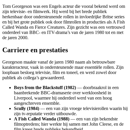
Tom Georgeson was een Engels acteur die vooral bekend werd om
zijn televisie- en filmwerk. Hij werd bij het brede publiek
herkenbaar door ondersteunende rollen in invloedrijke Britse series
en bij het grote publiek ook door filmrollen in producties als A Fish
Called Wanda en Fierce Creatures. Zijn gezicht was een vertrouwd
onderdeel van BBC- en ITV-drama’s van de jaren 1980 tot en met
de jaren 2000.
Carriere en prestaties
Georgeson maakte vanaf de jaren 1980 naam als betrouwbare
karakteracteur, vaak in ondersteunende maar essentiële rollen. Zijn
loopbaan besloeg televisie, film en toneel, en werd zowel door
publiek als collega’s gewaardeerd.
Boys from the Blackstuff (1982)
— doorbraakrol in een
baanbrekende BBC-dramaserie over werkloosheid in
Liverpool, waarmee hij onderdeel werd van een hoog
aangeschreven ensemble.
Scully (1984)
— een van zijn vroege televisierollen waarin hij
zijn tv-reputatie verder uitbouwde.
A Fish Called Wanda (1988)
— een van zijn bekendste
filmoptredens; hier werkte hij samen met John Cleese, en de
film kreeg brede publieke bekendheid.