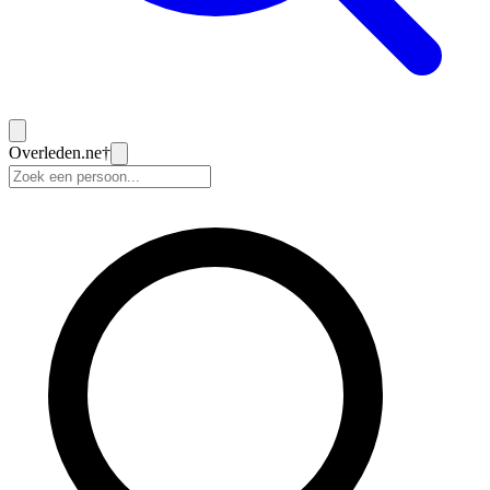
Overleden
.ne
†