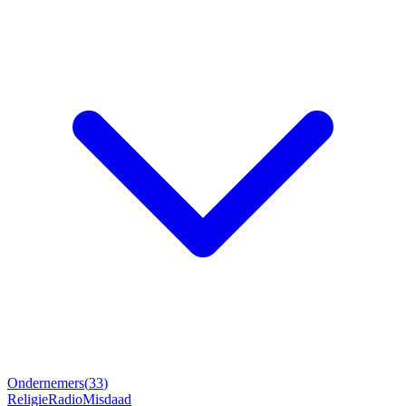
Ondernemers
(
33
)
Religie
Radio
Misdaad