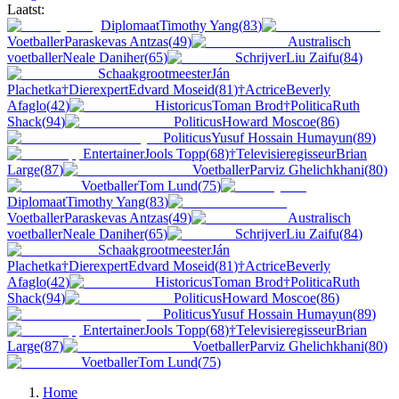
Laatst:
Diplomaat
Timothy Yang
(
83
)
Voetballer
Paraskevas Antzas
(
49
)
Australisch
voetballer
Neale Daniher
(
65
)
Schrijver
Liu Zaifu
(
84
)
Schaakgrootmeester
Ján
Plachetka
†
Dierexpert
Edvard Moseid
(
81
)
†
Actrice
Beverly
Afaglo
(
42
)
Historicus
Toman Brod
†
Politica
Ruth
Shack
(
94
)
Politicus
Howard Moscoe
(
86
)
Politicus
Yusuf Hossain Humayun
(
89
)
Entertainer
Jools Topp
(
68
)
†
Televisieregisseur
Brian
Large
(
87
)
Voetballer
Parviz Ghelichkhani
(
80
)
Voetballer
Tom Lund
(
75
)
Diplomaat
Timothy Yang
(
83
)
Voetballer
Paraskevas Antzas
(
49
)
Australisch
voetballer
Neale Daniher
(
65
)
Schrijver
Liu Zaifu
(
84
)
Schaakgrootmeester
Ján
Plachetka
†
Dierexpert
Edvard Moseid
(
81
)
†
Actrice
Beverly
Afaglo
(
42
)
Historicus
Toman Brod
†
Politica
Ruth
Shack
(
94
)
Politicus
Howard Moscoe
(
86
)
Politicus
Yusuf Hossain Humayun
(
89
)
Entertainer
Jools Topp
(
68
)
†
Televisieregisseur
Brian
Large
(
87
)
Voetballer
Parviz Ghelichkhani
(
80
)
Voetballer
Tom Lund
(
75
)
Home