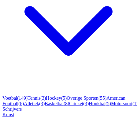
Voetbal
(
149
)
Tennis
(
3
)
Hockey
(
5
)
Overige Sporten
(
55
)
American
Football
(
6
)
Atletiek
(
3
)
Basketbal
(
8
)
Cricket
(
3
)
Honkbal
(
5
)
Motorsport
(
1
Schrijvers
Kunst