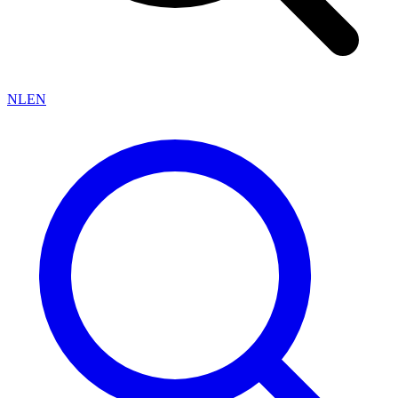
NL
EN