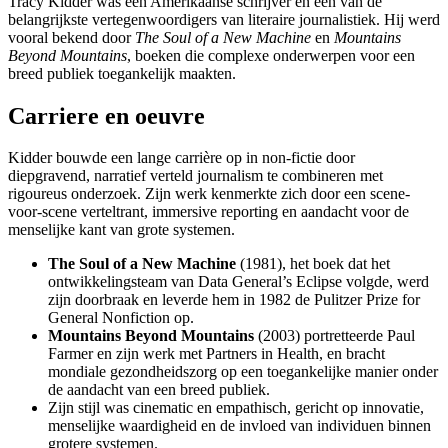
Tracy Kidder was een Amerikaanse schrijver en een van de
belangrijkste vertegenwoordigers van literaire journalistiek. Hij werd
vooral bekend door
The Soul of a New Machine
en
Mountains
Beyond Mountains
, boeken die complexe onderwerpen voor een
breed publiek toegankelijk maakten.
Carriere en oeuvre
Kidder bouwde een lange carrière op in non-fictie door
diepgravend, narratief verteld journalism te combineren met
rigoureus onderzoek. Zijn werk kenmerkte zich door een scene-
voor-scene verteltrant, immersive reporting en aandacht voor de
menselijke kant van grote systemen.
The Soul of a New Machine
(1981), het boek dat het
ontwikkelingsteam van Data General’s Eclipse volgde, werd
zijn doorbraak en leverde hem in 1982 de Pulitzer Prize for
General Nonfiction op.
Mountains Beyond Mountains
(2003) portretteerde Paul
Farmer en zijn werk met Partners in Health, en bracht
mondiale gezondheidszorg op een toegankelijke manier onder
de aandacht van een breed publiek.
Zijn stijl was cinematic en empathisch, gericht op innovatie,
menselijke waardigheid en de invloed van individuen binnen
grotere systemen.