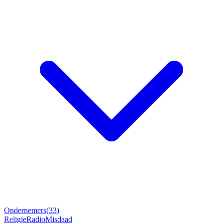
Ondernemers
(
33
)
Religie
Radio
Misdaad