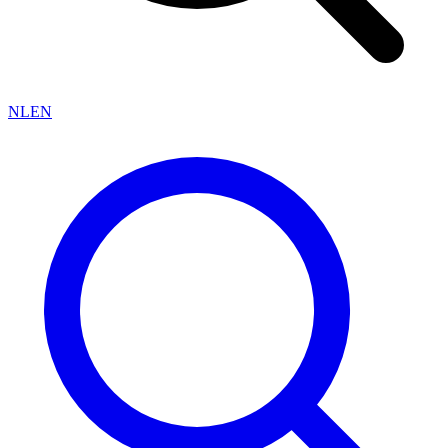
NL
EN