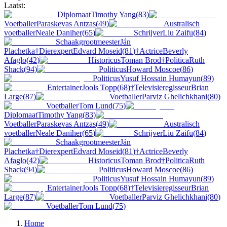
Laatst:
Diplomaat
Timothy Yang
(
83
)
Voetballer
Paraskevas Antzas
(
49
)
Australisch
voetballer
Neale Daniher
(
65
)
Schrijver
Liu Zaifu
(
84
)
Schaakgrootmeester
Ján
Plachetka
†
Dierexpert
Edvard Moseid
(
81
)
†
Actrice
Beverly
Afaglo
(
42
)
Historicus
Toman Brod
†
Politica
Ruth
Shack
(
94
)
Politicus
Howard Moscoe
(
86
)
Politicus
Yusuf Hossain Humayun
(
89
)
Entertainer
Jools Topp
(
68
)
†
Televisieregisseur
Brian
Large
(
87
)
Voetballer
Parviz Ghelichkhani
(
80
)
Voetballer
Tom Lund
(
75
)
Diplomaat
Timothy Yang
(
83
)
Voetballer
Paraskevas Antzas
(
49
)
Australisch
voetballer
Neale Daniher
(
65
)
Schrijver
Liu Zaifu
(
84
)
Schaakgrootmeester
Ján
Plachetka
†
Dierexpert
Edvard Moseid
(
81
)
†
Actrice
Beverly
Afaglo
(
42
)
Historicus
Toman Brod
†
Politica
Ruth
Shack
(
94
)
Politicus
Howard Moscoe
(
86
)
Politicus
Yusuf Hossain Humayun
(
89
)
Entertainer
Jools Topp
(
68
)
†
Televisieregisseur
Brian
Large
(
87
)
Voetballer
Parviz Ghelichkhani
(
80
)
Voetballer
Tom Lund
(
75
)
Home