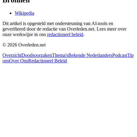
Bronnen
Wikipedia
Dit artikel is opgesteld met ondersteuning van AI-tools en
geverifieerd door de redactie van Overleden.net. Lees meer over
onze werkwijze in ons
redactioneel beleid
.
©
2026
Overleden.net
Overzicht
Doodsoorzaken
Thema's
Bekende Nederlanders
Podcast
Tip
ons
Over Ons
Redactioneel Beleid