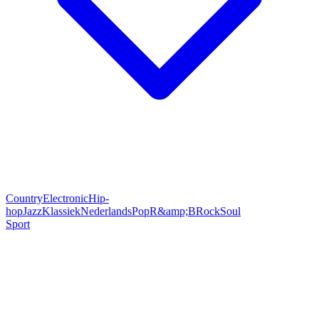
Country
Electronic
Hip-
hop
Jazz
Klassiek
Nederlands
Pop
R&amp;B
Rock
Soul
Sport