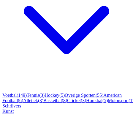
Voetbal
(
149
)
Tennis
(
3
)
Hockey
(
5
)
Overige Sporten
(
55
)
American
Football
(
6
)
Atletiek
(
3
)
Basketbal
(
8
)
Cricket
(
3
)
Honkbal
(
5
)
Motorsport
(
1
Schrijvers
Kunst