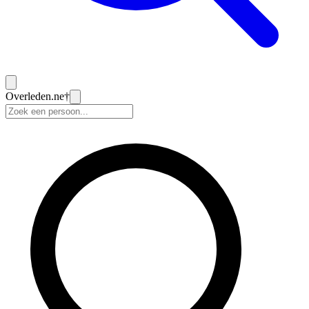
Overleden
.ne
†