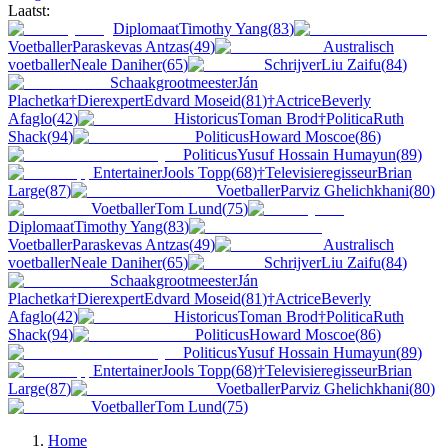
Laatst:
Diplomaat
Timothy Yang
(
83
)
Voetballer
Paraskevas Antzas
(
49
)
Australisch
voetballer
Neale Daniher
(
65
)
Schrijver
Liu Zaifu
(
84
)
Schaakgrootmeester
Ján
Plachetka
†
Dierexpert
Edvard Moseid
(
81
)
†
Actrice
Beverly
Afaglo
(
42
)
Historicus
Toman Brod
†
Politica
Ruth
Shack
(
94
)
Politicus
Howard Moscoe
(
86
)
Politicus
Yusuf Hossain Humayun
(
89
)
Entertainer
Jools Topp
(
68
)
†
Televisieregisseur
Brian
Large
(
87
)
Voetballer
Parviz Ghelichkhani
(
80
)
Voetballer
Tom Lund
(
75
)
Diplomaat
Timothy Yang
(
83
)
Voetballer
Paraskevas Antzas
(
49
)
Australisch
voetballer
Neale Daniher
(
65
)
Schrijver
Liu Zaifu
(
84
)
Schaakgrootmeester
Ján
Plachetka
†
Dierexpert
Edvard Moseid
(
81
)
†
Actrice
Beverly
Afaglo
(
42
)
Historicus
Toman Brod
†
Politica
Ruth
Shack
(
94
)
Politicus
Howard Moscoe
(
86
)
Politicus
Yusuf Hossain Humayun
(
89
)
Entertainer
Jools Topp
(
68
)
†
Televisieregisseur
Brian
Large
(
87
)
Voetballer
Parviz Ghelichkhani
(
80
)
Voetballer
Tom Lund
(
75
)
Home