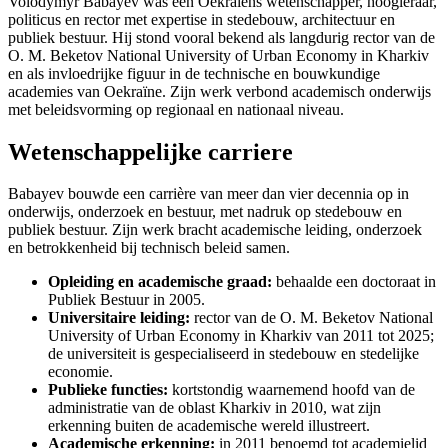
Volodymyr Babayev was een Oekraïens wetenschapper, hoogleraar,
politicus en rector met expertise in stedebouw, architectuur en
publiek bestuur. Hij stond vooral bekend als langdurig rector van de
O. M. Beketov National University of Urban Economy in Kharkiv
en als invloedrijke figuur in de technische en bouwkundige
academies van Oekraïne. Zijn werk verbond academisch onderwijs
met beleidsvorming op regionaal en nationaal niveau.
Wetenschappelijke carriere
Babayev bouwde een carrière van meer dan vier decennia op in
onderwijs, onderzoek en bestuur, met nadruk op stedebouw en
publiek bestuur. Zijn werk bracht academische leiding, onderzoek
en betrokkenheid bij technisch beleid samen.
Opleiding en academische graad:
behaalde een doctoraat in
Publiek Bestuur in 2005.
Universitaire leiding:
rector van de O. M. Beketov National
University of Urban Economy in Kharkiv van 2011 tot 2025;
de universiteit is gespecialiseerd in stedebouw en stedelijke
economie.
Publieke functies:
kortstondig waarnemend hoofd van de
administratie van de oblast Kharkiv in 2010, wat zijn
erkenning buiten de academische wereld illustreert.
Academische erkenning:
in 2011 benoemd tot academielid