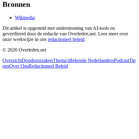
Bronnen
Wikipedia
Dit artikel is opgesteld met ondersteuning van AI-tools en
geverifieerd door de redactie van Overleden.net. Lees meer over
onze werkwijze in ons
redactioneel beleid
.
©
2026
Overleden.net
Overzicht
Doodsoorzaken
Thema's
Bekende Nederlanders
Podcast
Tip
ons
Over Ons
Redactioneel Beleid