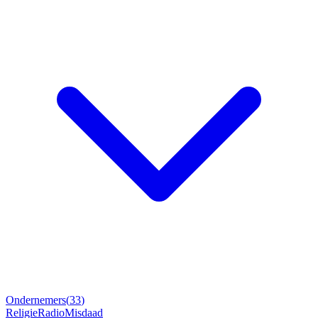
Ondernemers
(
33
)
Religie
Radio
Misdaad