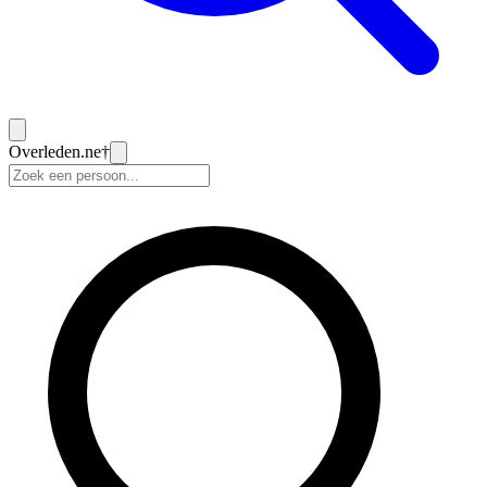
Overleden
.ne
†