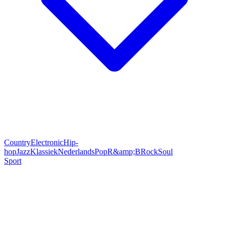
Country
Electronic
Hip-
hop
Jazz
Klassiek
Nederlands
Pop
R&amp;B
Rock
Soul
Sport