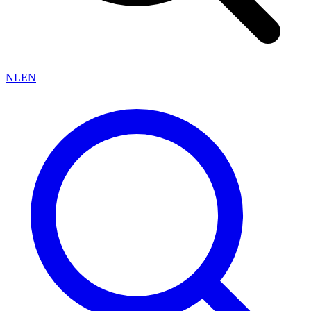
NL
EN