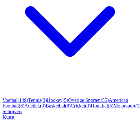
Voetbal
(
149
)
Tennis
(
3
)
Hockey
(
5
)
Overige Sporten
(
55
)
American
Football
(
6
)
Atletiek
(
3
)
Basketbal
(
8
)
Cricket
(
3
)
Honkbal
(
5
)
Motorsport
(
1
Schrijvers
Kunst