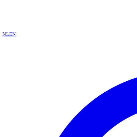
NL
EN