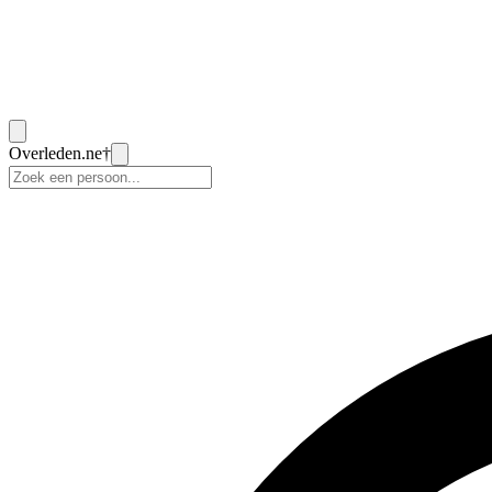
Overleden
.ne
†