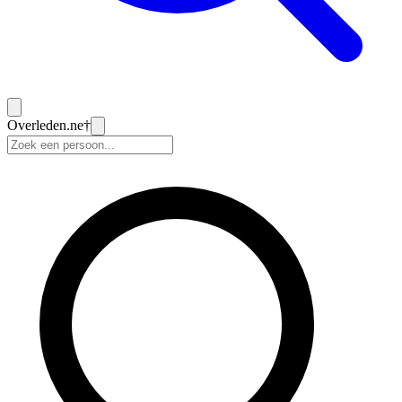
Overleden
.ne
†