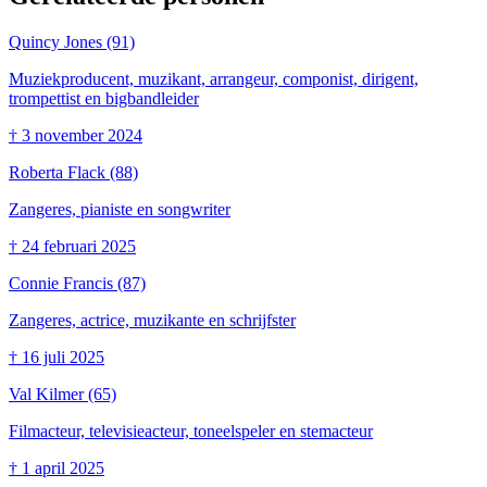
Quincy Jones
(91)
Muziekproducent, muzikant, arrangeur, componist, dirigent,
trompettist en bigbandleider
†
3 november 2024
Roberta Flack
(88)
Zangeres, pianiste en songwriter
†
24 februari 2025
Connie Francis
(87)
Zangeres, actrice, muzikante en schrijfster
†
16 juli 2025
Val Kilmer
(65)
Filmacteur, televisieacteur, toneelspeler en stemacteur
†
1 april 2025