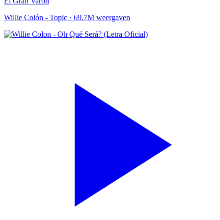
El Gran Varon
Willie Colón - Topic
·
69.7M weergaven