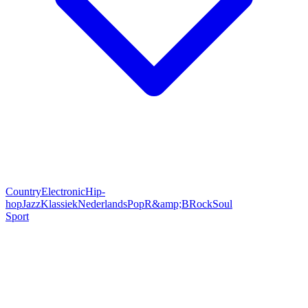
Country
Electronic
Hip-
hop
Jazz
Klassiek
Nederlands
Pop
R&amp;B
Rock
Soul
Sport