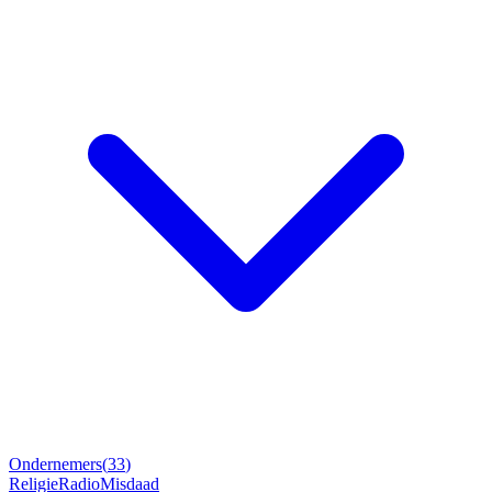
Ondernemers
(
33
)
Religie
Radio
Misdaad