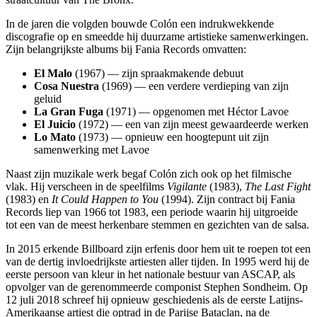
In de jaren die volgden bouwde Colón een indrukwekkende
discografie op en smeedde hij duurzame artistieke samenwerkingen.
Zijn belangrijkste albums bij Fania Records omvatten:
El Malo
(1967) — zijn spraakmakende debuut
Cosa Nuestra
(1969) — een verdere verdieping van zijn
geluid
La Gran Fuga
(1971) — opgenomen met Héctor Lavoe
El Juicio
(1972) — een van zijn meest gewaardeerde werken
Lo Mato
(1973) — opnieuw een hoogtepunt uit zijn
samenwerking met Lavoe
Naast zijn muzikale werk begaf Colón zich ook op het filmische
vlak. Hij verscheen in de speelfilms
Vigilante
(1983),
The Last Fight
(1983) en
It Could Happen to You
(1994). Zijn contract bij Fania
Records liep van 1966 tot 1983, een periode waarin hij uitgroeide
tot een van de meest herkenbare stemmen en gezichten van de salsa.
In 2015 erkende Billboard zijn erfenis door hem uit te roepen tot een
van de dertig invloedrijkste artiesten aller tijden. In 1995 werd hij de
eerste persoon van kleur in het nationale bestuur van ASCAP, als
opvolger van de gerenommeerde componist Stephen Sondheim. Op
12 juli 2018 schreef hij opnieuw geschiedenis als de eerste Latijns-
Amerikaanse artiest die optrad in de Parijse Bataclan, na de