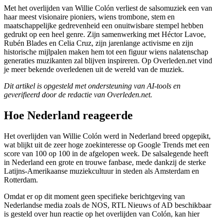
Met het overlijden van Willie Colón verliest de salsomuziek een van
haar meest visionaire pioniers, wiens trombone, stem en
maatschappelijke gedrevenheid een onuitwisbare stempel hebben
gedrukt op een heel genre. Zijn samenwerking met Héctor Lavoe,
Rubén Blades en Celia Cruz, zijn jarenlange activisme en zijn
historische mijlpalen maken hem tot een figuur wiens nalatenschap
generaties muzikanten zal blijven inspireren. Op Overleden.net vind
je meer bekende overledenen uit de wereld van de muziek.
Dit artikel is opgesteld met ondersteuning van AI-tools en
geverifieerd door de redactie van Overleden.net.
Hoe Nederland reageerde
Het overlijden van Willie Colón werd in Nederland breed opgepikt,
wat blijkt uit de zeer hoge zoekinteresse op Google Trends met een
score van 100 op 100 in de afgelopen week. De salsalegende heeft
in Nederland een grote en trouwe fanbase, mede dankzij de sterke
Latijns-Amerikaanse muziekcultuur in steden als Amsterdam en
Rotterdam.
Omdat er op dit moment geen specifieke berichtgeving van
Nederlandse media zoals de NOS, RTL Nieuws of AD beschikbaar
is gesteld over hun reactie op het overlijden van Colón, kan hier