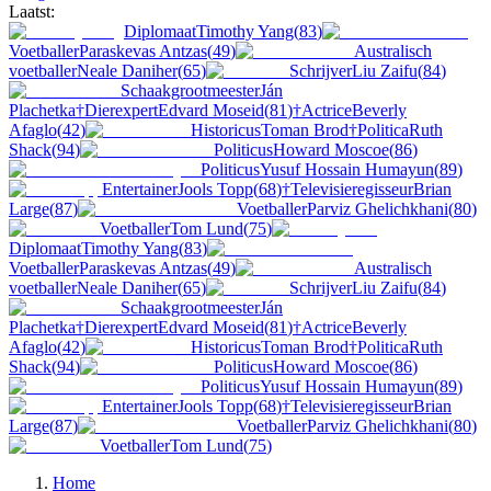
Laatst:
Diplomaat
Timothy Yang
(
83
)
Voetballer
Paraskevas Antzas
(
49
)
Australisch
voetballer
Neale Daniher
(
65
)
Schrijver
Liu Zaifu
(
84
)
Schaakgrootmeester
Ján
Plachetka
†
Dierexpert
Edvard Moseid
(
81
)
†
Actrice
Beverly
Afaglo
(
42
)
Historicus
Toman Brod
†
Politica
Ruth
Shack
(
94
)
Politicus
Howard Moscoe
(
86
)
Politicus
Yusuf Hossain Humayun
(
89
)
Entertainer
Jools Topp
(
68
)
†
Televisieregisseur
Brian
Large
(
87
)
Voetballer
Parviz Ghelichkhani
(
80
)
Voetballer
Tom Lund
(
75
)
Diplomaat
Timothy Yang
(
83
)
Voetballer
Paraskevas Antzas
(
49
)
Australisch
voetballer
Neale Daniher
(
65
)
Schrijver
Liu Zaifu
(
84
)
Schaakgrootmeester
Ján
Plachetka
†
Dierexpert
Edvard Moseid
(
81
)
†
Actrice
Beverly
Afaglo
(
42
)
Historicus
Toman Brod
†
Politica
Ruth
Shack
(
94
)
Politicus
Howard Moscoe
(
86
)
Politicus
Yusuf Hossain Humayun
(
89
)
Entertainer
Jools Topp
(
68
)
†
Televisieregisseur
Brian
Large
(
87
)
Voetballer
Parviz Ghelichkhani
(
80
)
Voetballer
Tom Lund
(
75
)
Home