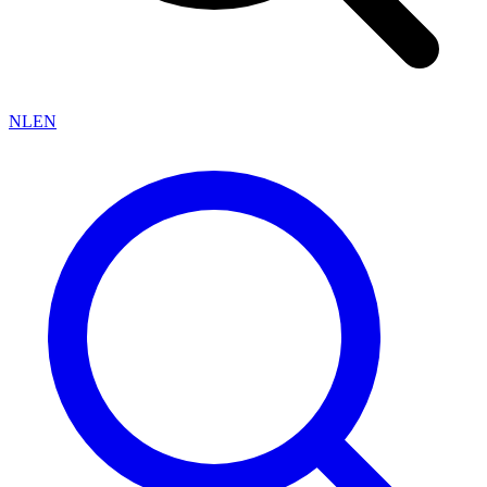
NL
EN