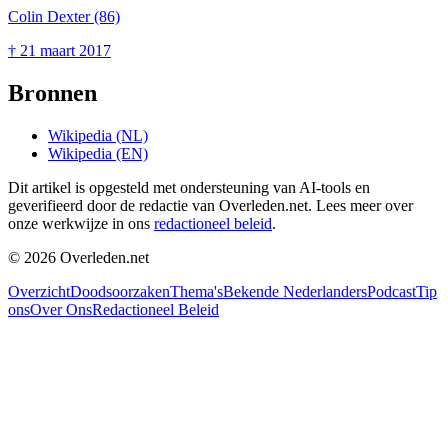
Colin Dexter
(86)
†
21 maart 2017
Bronnen
Wikipedia (NL)
Wikipedia (EN)
Dit artikel is opgesteld met ondersteuning van AI-tools en
geverifieerd door de redactie van Overleden.net. Lees meer over
onze werkwijze in ons
redactioneel beleid
.
©
2026
Overleden.net
Overzicht
Doodsoorzaken
Thema's
Bekende Nederlanders
Podcast
Tip
ons
Over Ons
Redactioneel Beleid