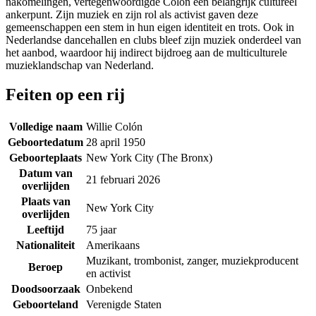
nakomelingen, vertegenwoordigde Colón een belangrijk cultureel
ankerpunt. Zijn muziek en zijn rol als activist gaven deze
gemeenschappen een stem in hun eigen identiteit en trots. Ook in
Nederlandse dancehallen en clubs bleef zijn muziek onderdeel van
het aanbod, waardoor hij indirect bijdroeg aan de multiculturele
muzieklandschap van Nederland.
Feiten op een rij
Volledige naam
Willie Colón
Geboortedatum
28 april 1950
Geboorteplaats
New York City (The Bronx)
Datum van
21 februari 2026
overlijden
Plaats van
New York City
overlijden
Leeftijd
75 jaar
Nationaliteit
Amerikaans
Muzikant, trombonist, zanger, muziekproducent
Beroep
en activist
Doodsoorzaak
Onbekend
Geboorteland
Verenigde Staten