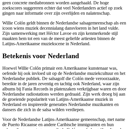
geen concrete mediabronnen worden aangehaald. De hoge
zoekscores suggereren echter dat veel Nederlanders actief op zoek
gingen naar informatie over zijn overlijden en nalatenschap.
Willie Colón geldt binnen de Nederlandse salsagemeenschap als een
icoon wiens muziek decennialang dansvloeren in het land vulde.
Zijn samenwerking met Héctor Lavoe en zijn kenmerkende stijl
maakten hem tot een van de meest geliefde artiesten binnen de
Latijns-Amerikaanse muziekscene in Nederland.
Betekenis voor Nederland
Hoewel Willie Colón primair een Amerikaanse kunstenaar was,
oefende hij ook invloed uit op de Nederlandse muziekcultuur en het
Nederlandse publiek. De salsagolf die Colón mede veroorzaakte,
bereikte in de jaren zeventig en tachtig ook Nederland, waar zijn
albums bij Fania Records in platenzaken verkrijgbaar waren en door
Nederlandse radiostations werden gedraaid. Zijn werk droeg bij aan
de groeiende populariteit van Latijns-Amerikaanse muziek in
Nederland en inspireerde generaties Nederlandse muzikanten en
dansers die zich in de salsa wilden verdiepen.
Voor de Nederlandse Latijns-Amerikaanse gemeenschap, met name
de Puerto Ricaanse en andere Caribische immigranten en hun