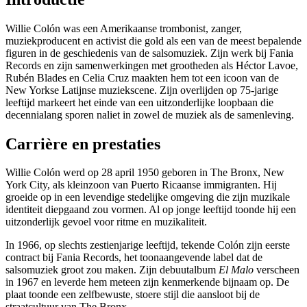
Willie Colón was een Amerikaanse trombonist, zanger,
muziekproducent en activist die gold als een van de meest bepalende
figuren in de geschiedenis van de salsomuziek. Zijn werk bij Fania
Records en zijn samenwerkingen met grootheden als Héctor Lavoe,
Rubén Blades en Celia Cruz maakten hem tot een icoon van de
New Yorkse Latijnse muziekscene. Zijn overlijden op 75-jarige
leeftijd markeert het einde van een uitzonderlijke loopbaan die
decennialang sporen naliet in zowel de muziek als de samenleving.
Carrière en prestaties
Willie Colón werd op 28 april 1950 geboren in The Bronx, New
York City, als kleinzoon van Puerto Ricaanse immigranten. Hij
groeide op in een levendige stedelijke omgeving die zijn muzikale
identiteit diepgaand zou vormen. Al op jonge leeftijd toonde hij een
uitzonderlijk gevoel voor ritme en muzikaliteit.
In 1966, op slechts zestienjarige leeftijd, tekende Colón zijn eerste
contract bij Fania Records, het toonaangevende label dat de
salsomuziek groot zou maken. Zijn debuutalbum
El Malo
verscheen
in 1967 en leverde hem meteen zijn kenmerkende bijnaam op. De
plaat toonde een zelfbewuste, stoere stijl die aansloot bij de
straatcultuur van The Bronx.