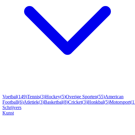
Voetbal
(
149
)
Tennis
(
3
)
Hockey
(
5
)
Overige Sporten
(
55
)
American
Football
(
6
)
Atletiek
(
3
)
Basketbal
(
8
)
Cricket
(
3
)
Honkbal
(
5
)
Motorsport
(
1
Schrijvers
Kunst