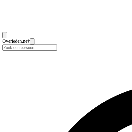
Overleden
.ne
†