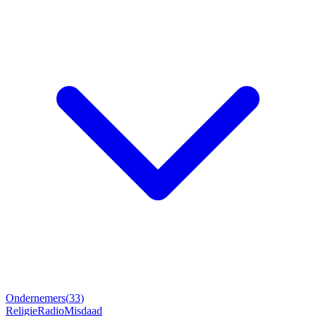
Ondernemers
(
33
)
Religie
Radio
Misdaad