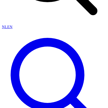
NL
EN