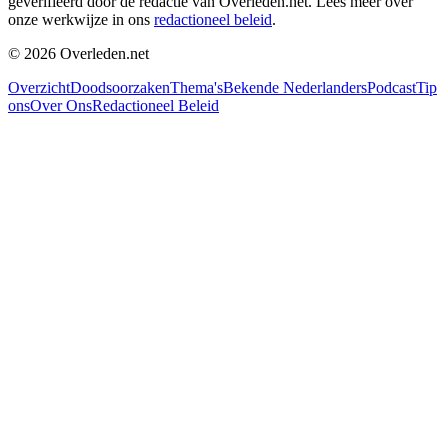
geverifieerd door de redactie van Overleden.net. Lees meer over
onze werkwijze in ons
redactioneel beleid
.
©
2026
Overleden.net
Overzicht
Doodsoorzaken
Thema's
Bekende Nederlanders
Podcast
Tip
ons
Over Ons
Redactioneel Beleid