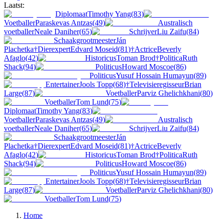
Laatst:
Diplomaat
Timothy Yang
(
83
)
Voetballer
Paraskevas Antzas
(
49
)
Australisch
voetballer
Neale Daniher
(
65
)
Schrijver
Liu Zaifu
(
84
)
Schaakgrootmeester
Ján
Plachetka
†
Dierexpert
Edvard Moseid
(
81
)
†
Actrice
Beverly
Afaglo
(
42
)
Historicus
Toman Brod
†
Politica
Ruth
Shack
(
94
)
Politicus
Howard Moscoe
(
86
)
Politicus
Yusuf Hossain Humayun
(
89
)
Entertainer
Jools Topp
(
68
)
†
Televisieregisseur
Brian
Large
(
87
)
Voetballer
Parviz Ghelichkhani
(
80
)
Voetballer
Tom Lund
(
75
)
Diplomaat
Timothy Yang
(
83
)
Voetballer
Paraskevas Antzas
(
49
)
Australisch
voetballer
Neale Daniher
(
65
)
Schrijver
Liu Zaifu
(
84
)
Schaakgrootmeester
Ján
Plachetka
†
Dierexpert
Edvard Moseid
(
81
)
†
Actrice
Beverly
Afaglo
(
42
)
Historicus
Toman Brod
†
Politica
Ruth
Shack
(
94
)
Politicus
Howard Moscoe
(
86
)
Politicus
Yusuf Hossain Humayun
(
89
)
Entertainer
Jools Topp
(
68
)
†
Televisieregisseur
Brian
Large
(
87
)
Voetballer
Parviz Ghelichkhani
(
80
)
Voetballer
Tom Lund
(
75
)
Home