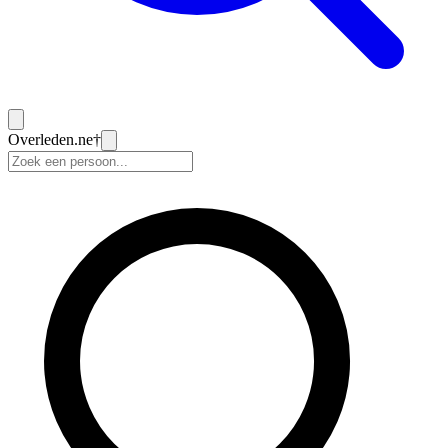
Overleden
.ne
†