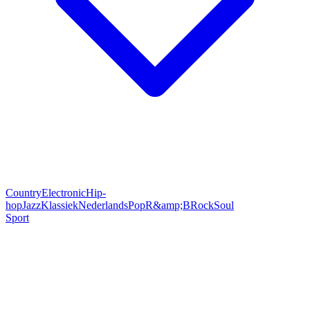
Country
Electronic
Hip-
hop
Jazz
Klassiek
Nederlands
Pop
R&amp;B
Rock
Soul
Sport