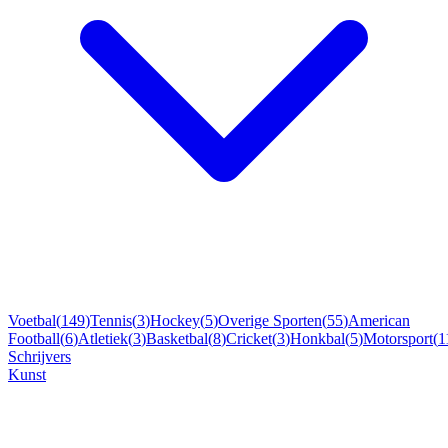
Voetbal
(
149
)
Tennis
(
3
)
Hockey
(
5
)
Overige Sporten
(
55
)
American
Football
(
6
)
Atletiek
(
3
)
Basketbal
(
8
)
Cricket
(
3
)
Honkbal
(
5
)
Motorsport
(
1
Schrijvers
Kunst