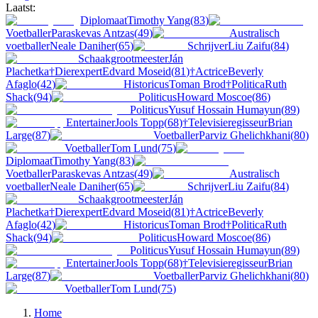
Laatst:
Diplomaat
Timothy Yang
(
83
)
Voetballer
Paraskevas Antzas
(
49
)
Australisch
voetballer
Neale Daniher
(
65
)
Schrijver
Liu Zaifu
(
84
)
Schaakgrootmeester
Ján
Plachetka
†
Dierexpert
Edvard Moseid
(
81
)
†
Actrice
Beverly
Afaglo
(
42
)
Historicus
Toman Brod
†
Politica
Ruth
Shack
(
94
)
Politicus
Howard Moscoe
(
86
)
Politicus
Yusuf Hossain Humayun
(
89
)
Entertainer
Jools Topp
(
68
)
†
Televisieregisseur
Brian
Large
(
87
)
Voetballer
Parviz Ghelichkhani
(
80
)
Voetballer
Tom Lund
(
75
)
Diplomaat
Timothy Yang
(
83
)
Voetballer
Paraskevas Antzas
(
49
)
Australisch
voetballer
Neale Daniher
(
65
)
Schrijver
Liu Zaifu
(
84
)
Schaakgrootmeester
Ján
Plachetka
†
Dierexpert
Edvard Moseid
(
81
)
†
Actrice
Beverly
Afaglo
(
42
)
Historicus
Toman Brod
†
Politica
Ruth
Shack
(
94
)
Politicus
Howard Moscoe
(
86
)
Politicus
Yusuf Hossain Humayun
(
89
)
Entertainer
Jools Topp
(
68
)
†
Televisieregisseur
Brian
Large
(
87
)
Voetballer
Parviz Ghelichkhani
(
80
)
Voetballer
Tom Lund
(
75
)
Home