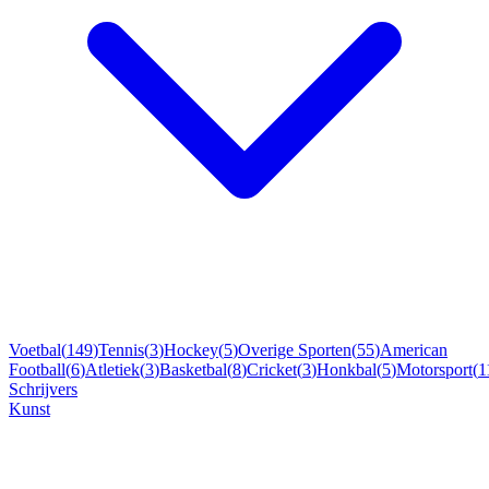
Voetbal
(
149
)
Tennis
(
3
)
Hockey
(
5
)
Overige Sporten
(
55
)
American
Football
(
6
)
Atletiek
(
3
)
Basketbal
(
8
)
Cricket
(
3
)
Honkbal
(
5
)
Motorsport
(
1
Schrijvers
Kunst