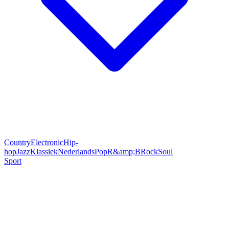
Country
Electronic
Hip-
hop
Jazz
Klassiek
Nederlands
Pop
R&amp;B
Rock
Soul
Sport