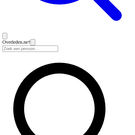
Overleden
.ne
†