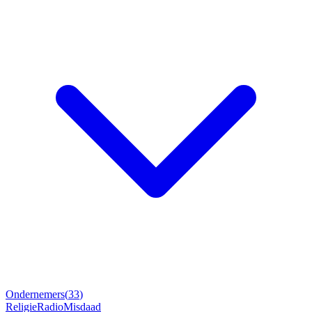
Ondernemers
(
33
)
Religie
Radio
Misdaad