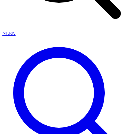
NL
EN