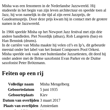
Misha was een fenomeen in de Nederlandse Jazzwereld. Hij
studeerde in het begin van zijn leven architectuur en speelde toen al
Jazz, hij won namelijk in die tijd al zijn eerst Jazzprijs, de
Gaudeamusprijs. Door deze prijs kwam hij in contact met de grotere
namen in de Jazzwereld.
In 1966 speelde Misha op het Newport Jazz festival met zijn drie
andere bandleden. Piet Noordijk (altsax), Rob Langereis (bas) en
Han Bennink (drums).
In de carrière van Misha maakte hij velen cd’s en Ip’s, dit gebeurde
meestal onder het label van het Instant Composers Pool Orkest.
Misha speelde ook vaak met buitenlandse Jazzartiesten, dit deed hij
onder andere met de Britse saxofonist Evan Parker en de Duitse
saxofonist Peter Brötzmann.
Feiten op een rij
Volledige naam
Misha Mengelberg
Geboortedatum
5 juni 1935
Geboorteplaats
Kiev
Datum van overlijden
3 maart 2017
Plaats van overlijden
Amsterdam