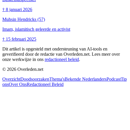
†
8 januari 2026
Muhsin Hendricks
(57)
Imam, islamitisch geleerde en activist
†
15 februari 2025
Dit artikel is opgesteld met ondersteuning van AI-tools en
geverifieerd door de redactie van Overleden.net. Lees meer over
onze werkwijze in ons
redactioneel beleid
.
©
2026
Overleden.net
Overzicht
Doodsoorzaken
Thema's
Bekende Nederlanders
Podcast
Tip
ons
Over Ons
Redactioneel Beleid