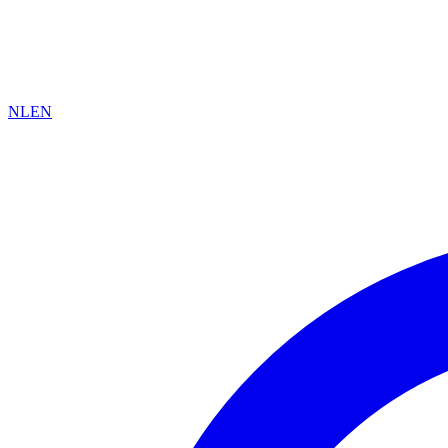
NL
EN