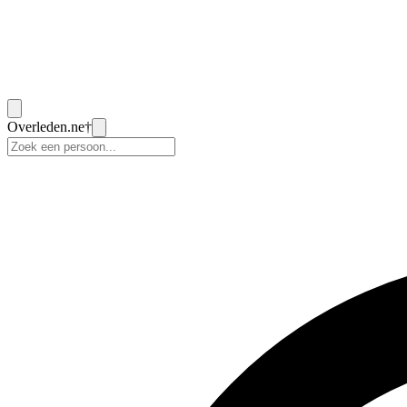
Overleden
.ne
†